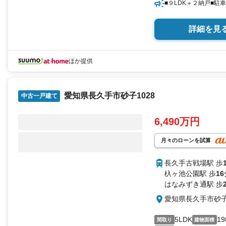
■９LDK＋２納戸■駐
詳細を見
ほか提供
愛知県長久手市砂子1028
中古一戸建て
6,490万円
月々のローンを試算
長久手古戦場駅 歩
杁ヶ池公園駅 歩
16
はなみずき通駅 歩
愛知県長久手市砂子1
5LDK
19
間取り
建物面積