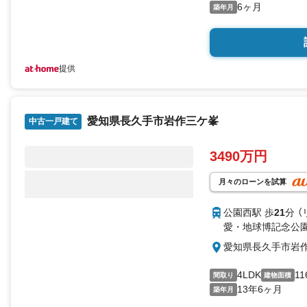
6ヶ月
築年月
提供
愛知県長久手市岩作三ケ峯
中古一戸建て
3490万円
月々のローンを試算
公園西駅 歩
21
分 （
愛・地球博記念公園
愛知県長久手市岩
4LDK
11
間取り
建物面積
13年6ヶ月
築年月