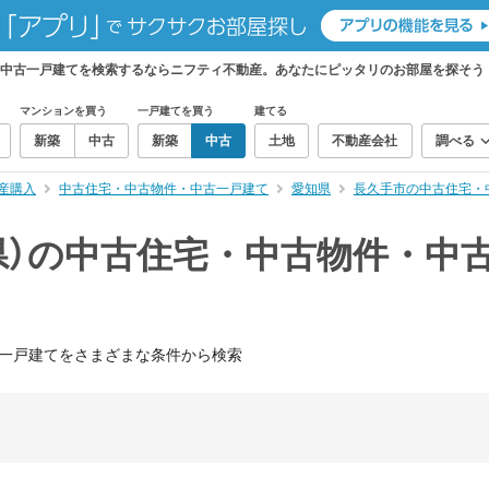
・中古一戸建てを検索するならニフティ不動産。あなたにピッタリのお部屋を探そう
マンションを買う
一戸建てを買う
建てる
新築
中古
新築
中古
土地
不動産会社
調べる
産購入
中古住宅・中古物件・中古一戸建て
愛知県
長久手市の中古住宅・
県）の中古住宅・中古物件・中
一戸建てをさまざまな条件から検索