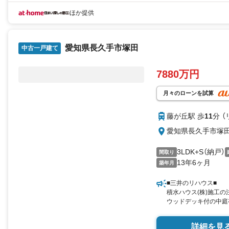
ほか提供
愛知県長久手市塚田
中古一戸建て
7880万円
月々のローンを試算
藤が丘駅 歩
11
分 
愛知県長久手市塚
3LDK+S（納戸）
間取り
13年6ヶ月
築年月
■三井のリハウス■
積水ハウス(株)施工の
ウッドデッキ付の中庭
詳細を見