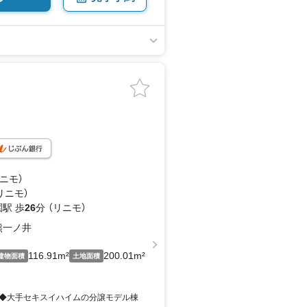
リニモ）
リニモ）
駅 歩
26
分 （リニモ）
熊一ノ井
116.91m²
200.01m²
建物面積
土地面積
◆大手セキスイハイムの分譲モデル棟