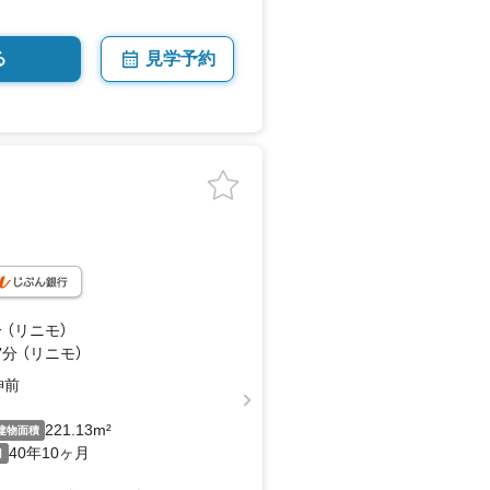
る
見学予約
 （リニモ）
7
分 （リニモ）
神前
221.13m²
建物面積
40年10ヶ月
月