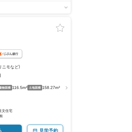
（リニモ
など
）
田
116.5m²
158.27m²
建物面積
土地面積
注文住宅
有
る
見学予約