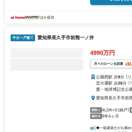
ほか提供
愛知県長久手市前熊一ノ井
中古一戸建て
4990万円
月々のローンを試算
公園西駅 歩
9
分 （
芸大通駅 歩
26
分 （
愛・地球博記念公園
愛知県長久手市前
4LDK+S（納戸）
間取り
9年4ヶ月
築年月
◆一級建築士がお薦め