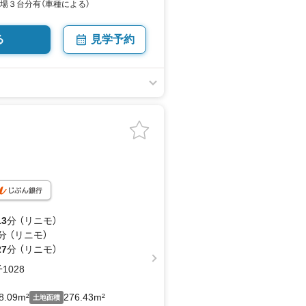
車場３台分有（車種による）
る
見学予約
13
分 （リニモ）
分 （リニモ）
27
分 （リニモ）
028
8.09m²
276.43m²
土地面積