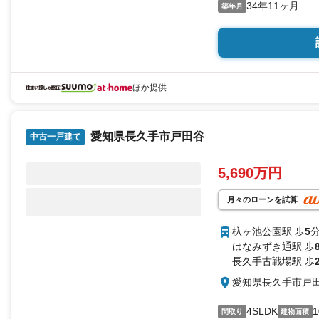
34年11ヶ月
築年月
ほか提供
愛知県長久手市戸田谷
中古一戸建て
5,690万円
月々のローンを試算
杁ヶ池公園駅 歩
5
分
はなみずき通駅 歩
長久手古戦場駅 歩
愛知県長久手市戸
4SLDK
1
間取り
建物面積