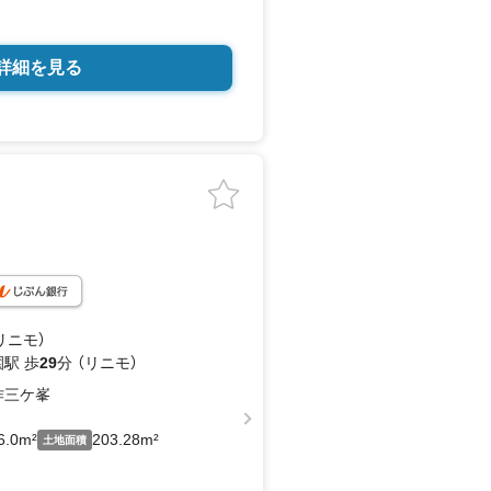
詳細を見る
リニモ）
駅 歩
29
分 （リニモ）
作三ケ峯
6.0m²
203.28m²
土地面積