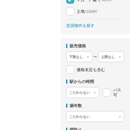
土地
（103件）
賃貸物件を探す
販売価格
〜
価格未定も含む
駅からの時間
バス
可
築年数
間取り