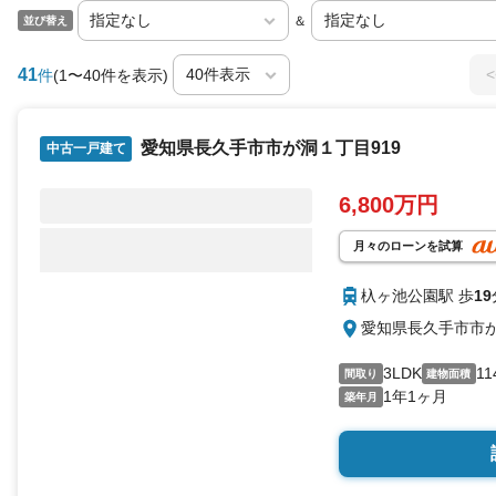
＆
並び替え
41
<
件
(1〜40件を表示)
愛知県長久手市市が洞１丁目919
中古一戸建て
6,800万円
月々のローンを試算
杁ヶ池公園駅 歩
19
愛知県長久手市市が
3LDK
11
間取り
建物面積
1年1ヶ月
築年月