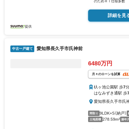
のためＨＩ仕様多数
詳細を見
提供
愛知県長久手市氏神前
中古一戸建て
6480万円
月々のローンを試算
杁ヶ池公園駅 歩
7
分
はなみずき通駅 歩
愛知県長久手市氏
9LDK+S（納戸）
間取り
278.59m²
土地面積
築年