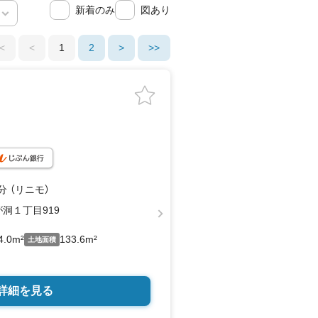
新着のみ
図あり
<
<
1
2
>
>>
分 （リニモ）
洞１丁目919
4.0m²
133.6m²
土地面積
詳細を見る