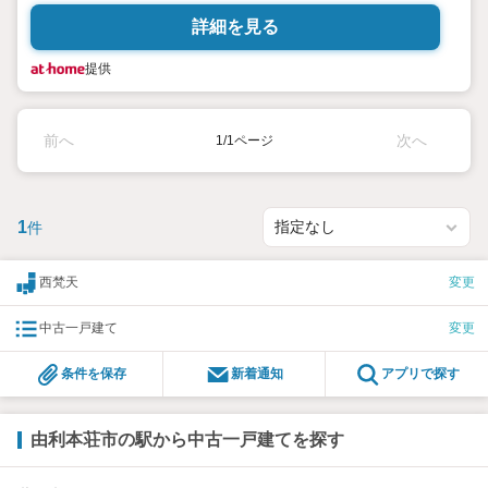
詳細を見る
提供
前へ
次へ
1/1ページ
1
件
西梵天
変更
中古一戸建て
変更
条件を保存
新着通知
アプリで探す
由利本荘市の駅から中古一戸建てを探す