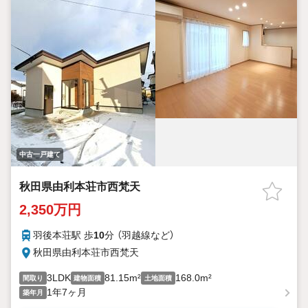
中古一戸建て
秋田県由利本荘市西梵天
2,350万円
羽後本荘駅 歩
10
分 （羽越線
など
）
秋田県由利本荘市西梵天
3LDK
81.15m²
168.0m²
間取り
建物面積
土地面積
1年7ヶ月
築年月