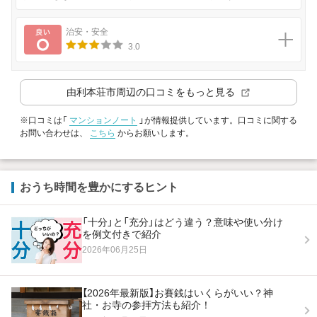
良い
治安・安全
3.0
由利本荘市
周辺の口コミをもっと見る
※口コミは「
マンションノート
」が情報提供しています。口コミに関する
お問い合わせは、
こちら
からお願いします。
おうち時間を豊かにするヒント
「十分」と「充分」はどう違う？意味や使い分け
を例文付きで紹介
2026年06月25日
【2026年最新版】お賽銭はいくらがいい？神
社・お寺の参拝方法も紹介！