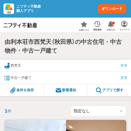
ニフティ不動産
ダウンロード
購入アプリ
お知らせ
閲覧履歴
マイページ
お気に入り
由利本荘市西梵天（秋田県）の中古住宅・中古
物件・中古一戸建て
西梵天
変更
中古一戸建て
変更
条件を保存
新着通知
アプリで探す
1
件