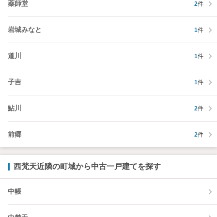
薬師堂
2
件
岩城みなと
1
件
道川
1
件
子吉
1
件
鮎川
2
件
前郷
2
件
西梵天近隣の町域から中古一戸建てを探す
中帳