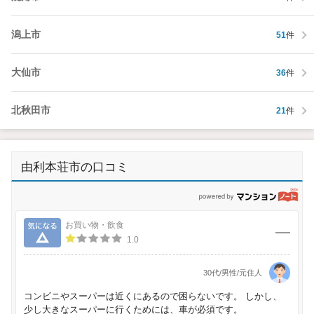
潟上市
51
件
大仙市
36
件
北秋田市
21
件
由利本荘市の口コミ
p
気になる
お買い物・飲食
1.0
30代/男性/元住人
コンビニやスーパーは近くにあるので困らないです。 しかし、
少し大きなスーパーに行くためには、車が必須です。