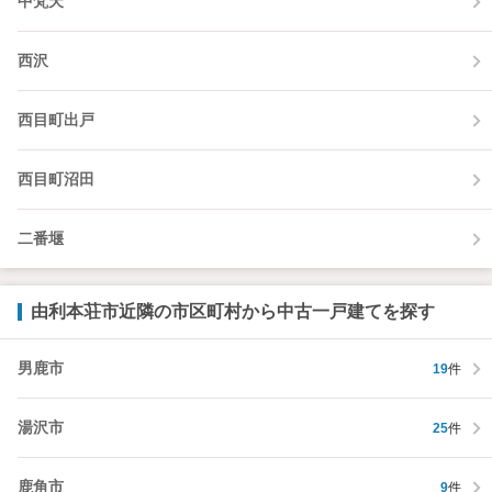
中梵天
西沢
西目町出戸
西目町沼田
二番堰
由利本荘市近隣の市区町村から中古一戸建てを探す
男鹿市
19
件
湯沢市
25
件
鹿角市
9
件