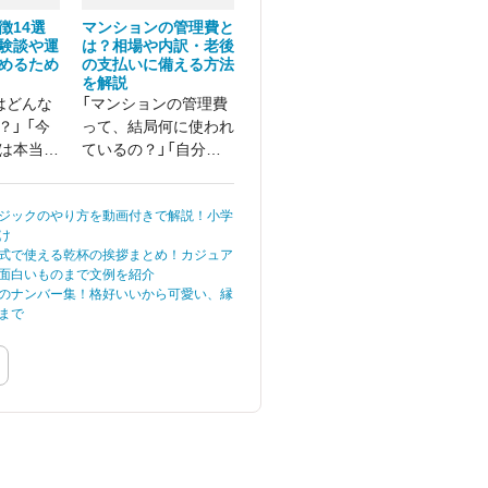
徴14選
マンションの管理費と
験談や運
は？相場や内訳・老後
めるため
の支払いに備える方法
を解説
はどんな
「マンションの管理費
」 「今
って、結局何に使われ
は本当に
ているの？」「自分の
かな？」
マンションの管理費は
大きく左
高いのか、適正なのか
ジックのやり方を動画付きで解説！小学
ため、パ
分からない」と感じて
け
に対して
いる方は少なくありま
式で使える乾杯の挨拶まとめ！カジュア
は少なく
せん。
面白いものまで文例を紹介
のナンバー集！格好いいから可愛い、縁
まで