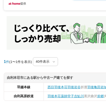
提供
1
件
(1〜1件を表示)
由利本荘市にある駅から中古一戸建てを探す
羽越本線
西目
羽後本荘
羽後岩谷
折渡
羽後亀田
岩
由利高原鉄道
羽後本荘
薬師堂
子吉
鮎川
黒沢
曲沢
前郷