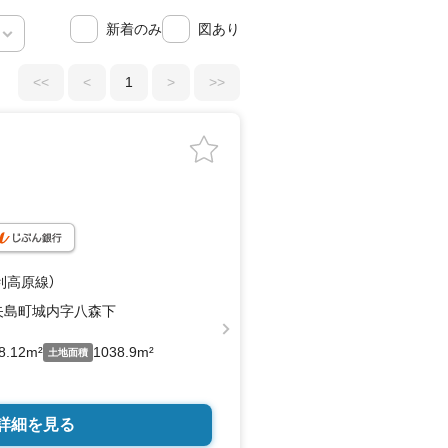
新着のみ
図あり
<<
<
1
>
>>
利高原線）
矢島町城内字八森下
8.12m²
1038.9m²
土地面積
詳細を見る