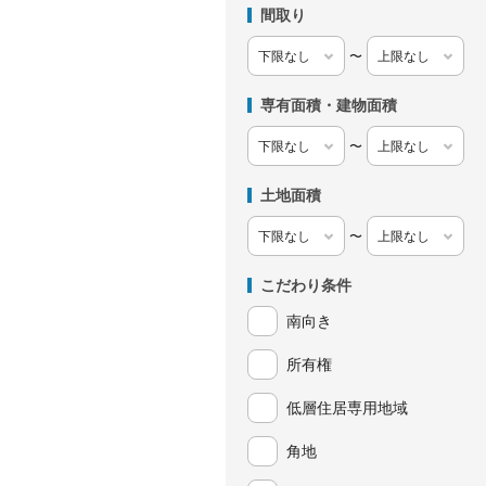
間取り
〜
専有面積・建物面積
〜
土地面積
〜
こだわり条件
南向き
所有権
低層住居専用地域
角地