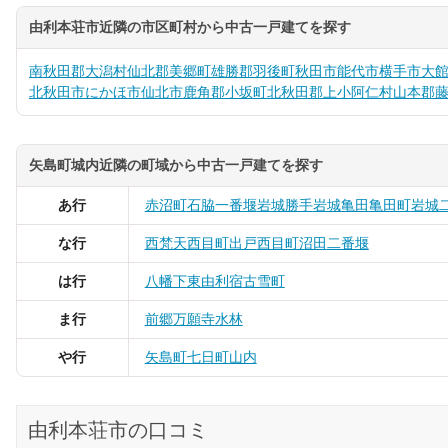
由利本荘市近隣の市区町村から中古一戸建てを探す
南秋田郡大潟村
仙北郡美郷町
雄勝郡羽後町
秋田市
能代市
横手市
大
北秋田市
にかほ市
仙北市
鹿角郡小坂町
北秋田郡上小阿仁村
山本郡
矢島町城内近隣の町域から中古一戸建てを探す
あ行
赤沼町
石脇
一番堰
岩城勝手
岩城亀田亀田町
岩城
な行
西梵天
西目町出戸
西目町沼田
二番堰
は行
八幡下
東由利宿
古雪町
ま行
前郷
万願寺
水林
や行
矢島町七日町
山内
由利本荘市の口コミ