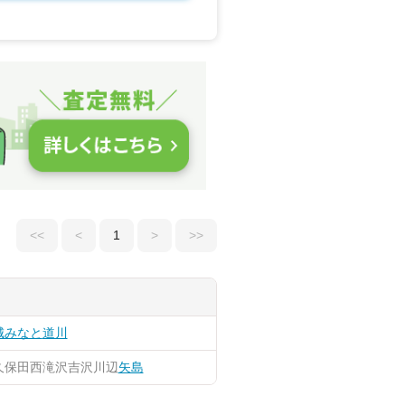
<<
<
1
>
>>
城みなと
道川
久保田
西滝沢
吉沢
川辺
矢島