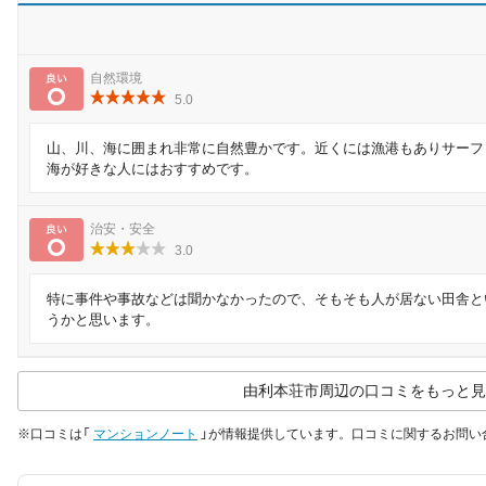
良い
自然環境
5.0
山、川、海に囲まれ非常に自然豊かです。近くには漁港もありサーフ
海が好きな人にはおすすめです。
良い
治安・安全
3.0
特に事件や事故などは聞かなかったので、そもそも人が居ない田舎と
うかと思います。
由利本荘市周辺の口コミをもっと見
※口コミは「
マンションノート
」が情報提供しています。口コミに関するお問い