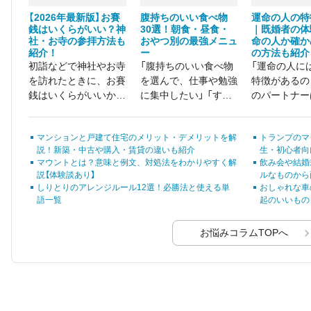
【2026年最新版】お賽
腹持ちのいい食べ物
運命の人の特
銭はいくらがいい？神
30選！朝食・昼食・
｜既婚者の体
社・お寺の参拝方法も
おやつ別の最強メニュ
命の人か確か
紹介！
ー
の方法も紹介
初詣などで神社やお寺
「腹持ちのいい食べ物
「運命の人に
を訪れたときに、お賽
を選んで、仕事や勉強
特徴があるの？
銭はいくらがいいか、
に集中したい」 「すぐ
のパートナー
金額で迷う方は多いの
にお腹が空いてしま
運命の人なの
ではないでしょうか。
い、ストレスを感じ
結婚は人生を
マンションと戸建て住宅のメリット・デメリットを解
トランプのマ
る……」
右する決断の
説！新築・中古や購入・賃貸の違いも紹介
生・初心者向
ートナー選び
マウントとは？意味と例文、対処法をわかりやすく解
飲み会や結婚
慎重になる人
説【体験談あり】
ルなものから
ありません。
しりとりのアレンジルール12選！必勝法と使える単
おしゃれな車
語一覧
起のいいもの
お悩みコラムTOPへ