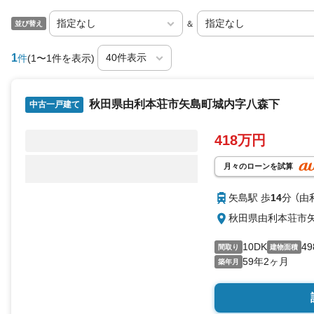
＆
並び替え
1
件
(1〜1件を表示)
秋田県由利本荘市矢島町城内字八森下
中古一戸建て
418万円
月々のローンを試算
矢島駅 歩
14
分 （由
秋田県由利本荘市
10DK
49
間取り
建物面積
59年2ヶ月
築年月