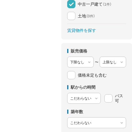
中古一戸建て
（1件）
土地
（0件）
賃貸物件を探す
販売価格
〜
価格未定も含む
駅からの時間
バス
可
築年数