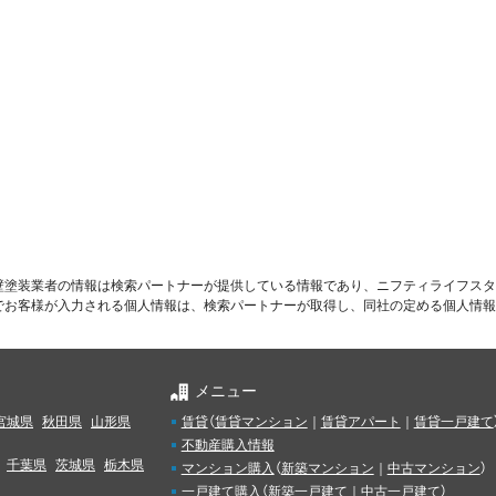
壁塗装業者の情報は検索パートナーが提供している情報であり、ニフティライフスタ
でお客様が入力される個人情報は、検索パートナーが取得し、同社の定める個人情報
メニュー
宮城県
秋田県
山形県
賃貸
（
賃貸マンション
｜
賃貸アパート
｜
賃貸一戸建て
不動産購入情報
千葉県
茨城県
栃木県
マンション購入
（
新築マンション
｜
中古マンション
）
一戸建て購入
（
新築一戸建て
｜
中古一戸建て
）