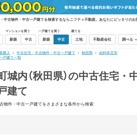
宅・中古物件・中古一戸建てを検索するならニフティ不動産。あなたにピッタリのお
マンションを買う
一戸建てを買う
建てる
新築
中古
新築
中古
土地
不動産会社
調べる
産購入
中古住宅・中古物件・中古一戸建て
秋田県
由利本荘市
一戸建て一覧
町城内（秋田県）の中古住宅・
戸建て
古物件・中古一戸建てをさまざまな条件から検索