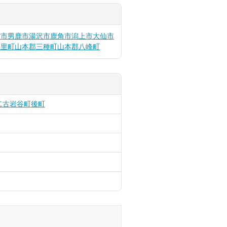
館市
男鹿市
湯沢市
鹿角市
潟上市
大仙市
藤里町
山本郡三種町
山本郡八峰町
二古
岩谷町
後町