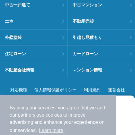
中古一戸建て
中古マンション
土地
不動産売却
外壁塗装
引越し見積もり
住宅ローン
カードローン
不動産会社情報
マンション情報
対応機種
個人情報保護ポリシー
利用規約
運営会社
ヘルプ・お問い合わせ
採用情報
By using our services, you agree that we and
より使いやすくなった
our
partners
use cookies to improve
アプリで物件探ししませんか？
advertising and enhance your experience on
✔️
サクサク動く地図で物件検索
our services.
Learn more
✔️
新着物件・価格変動をすぐに通知