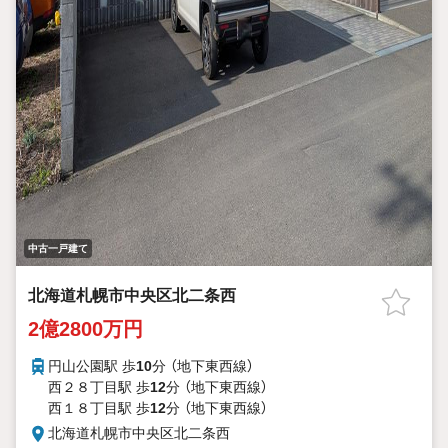
中古一戸建て
北海道札幌市中央区北二条西
2億2800万円
円山公園駅 歩
10
分 （地下東西線）
西２８丁目駅 歩
12
分 （地下東西線）
西１８丁目駅 歩
12
分 （地下東西線）
北海道札幌市中央区北二条西