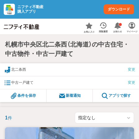
ニフティ不動産
ダウンロード
購入アプリ
お知らせ
閲覧履歴
マイページ
お気に入り
札幌市中央区北二条西（北海道）の中古住宅・
中古物件・中古一戸建て
北二条西
変更
中古一戸建て
変更
条件を保存
新着通知
アプリで探す
1
件