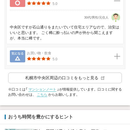
5.0
30代/男性/元住人
中央区ですが石山通りをまたいでいて住宅エリアなので、治安は
いいと思います。 ごく稀に酔っ払いの声が外から聞こえます
が、本当に稀です。
気になる
お買い物・飲食
5.0
札幌市中央区
周辺の口コミをもっと見る
※口コミは「
マンションノート
」が情報提供しています。口コミに関する
お問い合わせは、
こちら
からお願いします。
おうち時間を豊かにするヒント