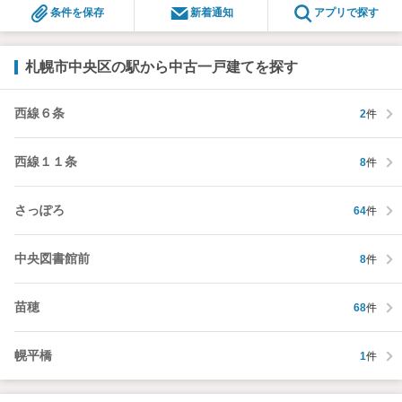
条件を保存
新着通知
アプリで探す
札幌市中央区の駅から中古一戸建てを探す
西線６条
2
件
西線１１条
8
件
さっぽろ
64
件
中央図書館前
8
件
苗穂
68
件
幌平橋
1
件