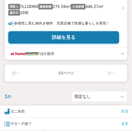
7LLDDKK
275.59m²
446.27m²
間取り
建物面積
土地面積
18年
築年月
多様性に富む南向き物件、充実設備で快適な暮らしを実現！
詳細を見る
ほか提供
前へ
次へ
1/1ページ
1
件
北二条西
変更
中古一戸建て
変更