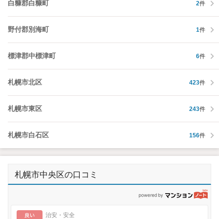
白糠郡白糠町
2
件
野付郡別海町
1
件
標津郡中標津町
6
件
札幌市北区
423
件
札幌市東区
243
件
札幌市白石区
156
件
札幌市中央区の口コミ
p
良い
治安・安全