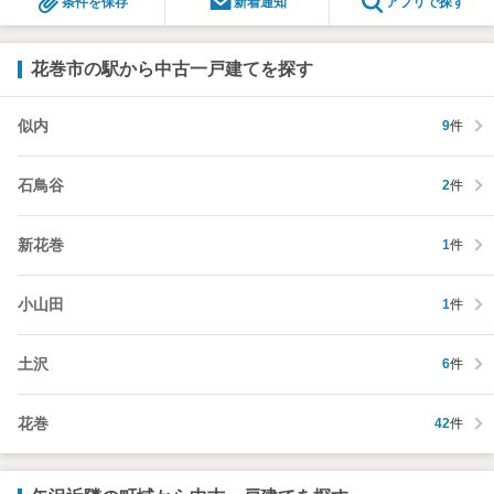
条件を保存
新着通知
アプリで探す
花巻市の駅から中古一戸建てを探す
似内
9
件
石鳥谷
2
件
新花巻
1
件
小山田
1
件
土沢
6
件
花巻
42
件