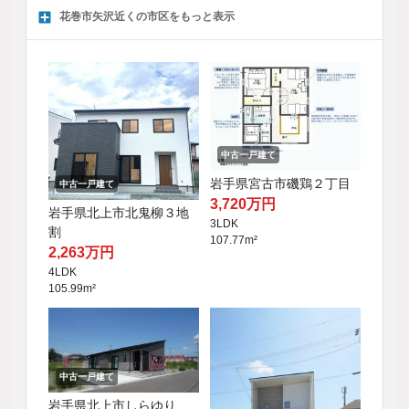
花巻市矢沢近くの市区をもっと表示
中古一戸建て
岩手県宮古市磯鶏２丁目
中古一戸建て
3,720万円
岩手県北上市北鬼柳３地
3LDK
割
107.77m²
2,263万円
4LDK
105.99m²
中古一戸建て
岩手県北上市しらゆり