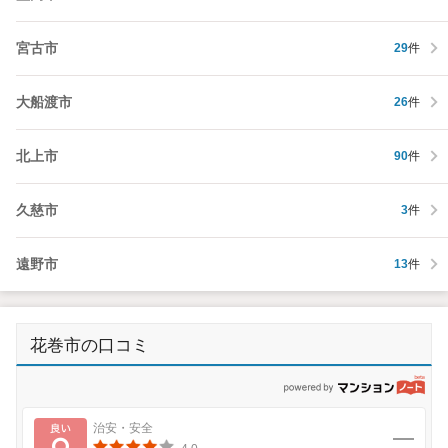
宮古市
29
件
大船渡市
26
件
北上市
90
件
久慈市
3
件
遠野市
13
件
花巻市の口コミ
p
良い
治安・安全