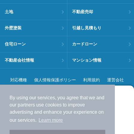
土地
不動産売却
外壁塗装
引越し見積もり
住宅ローン
カードローン
不動産会社情報
マンション情報
対応機種
個人情報保護ポリシー
利用規約
運営会社
ヘルプ・お問い合わせ
採用情報
By using our services, you agree that we and
より使いやすくなった
our
partners
use cookies to improve
アプリで物件探ししませんか？
advertising and enhance your experience on
✔️
サクサク動く地図で物件検索
our services.
Learn more
✔️
新着物件・価格変動をすぐに通知
©NIFTY Lifestyle Co., Ltd.
✔️
会員登録なし