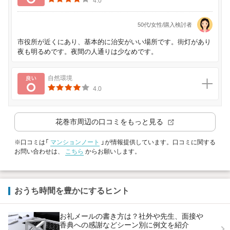
4.0
50代/女性/購入検討者
市役所が近くにあり、基本的に治安がいい場所です。街灯があり
夜も明るめです。夜間の人通りは少なめです。
良い
自然環境
4.0
花巻市
周辺の口コミをもっと見る
※口コミは「
マンションノート
」が情報提供しています。口コミに関する
お問い合わせは、
こちら
からお願いします。
おうち時間を豊かにするヒント
お礼メールの書き方は？社外や先生、面接や
香典への感謝などシーン別に例文を紹介