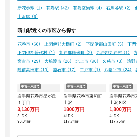
新花巻駅
（1）
花巻駅
（42）
花巻空港駅
（4）
石鳥谷駅
（2）
土沢駅
（6）
晴山駅近くの市区から探す
花巻市
（68）
上閉伊郡大槌町
（2）
下閉伊郡山田町
（5）
下閉
下閉伊郡普代村
（1）
九戸郡軽米町
（2）
九戸郡九戸村
（1）
宮古市
（29）
大船渡市
（26）
北上市
（96）
久慈市
（3）
遠野
陸前高田市
（10）
釜石市
（17）
二戸市
（1）
八幡平市
（24）
中古一戸建て
中古一戸建て
中古一戸建て
岩手県花巻市星が丘
岩手県花巻市東和町
岩手県花巻市
１丁目
土沢
土沢８区
3,130万円
1800万円
1,800万円
3LDK
4LDK
4LDK
96.04m²
117.74m²
117.75m²