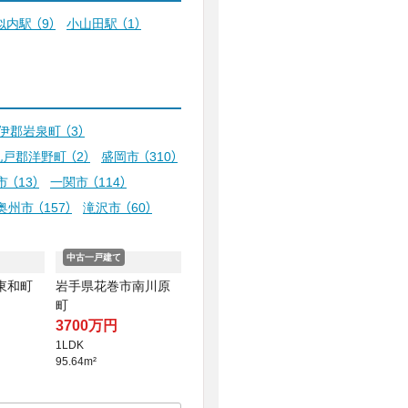
似内駅
（9）
小山田駅
（1）
伊郡岩泉町
（3）
九戸郡洋野町
（2）
盛岡市
（310）
市
（13）
一関市
（114）
奥州市
（157）
滝沢市
（60）
中古一戸建て
東和町
岩手県花巻市南川原
町
3700万円
1LDK
95.64m²