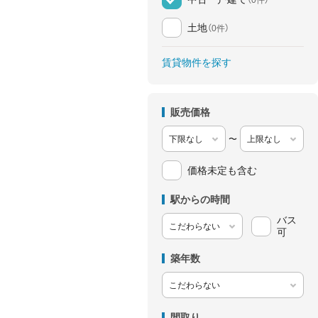
土地
（0件）
賃貸物件を探す
販売価格
〜
価格未定も含む
駅からの時間
バス
可
築年数
間取り