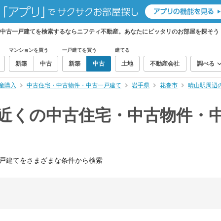
・中古一戸建てを検索するならニフティ不動産。あなたにピッタリのお部屋を探そう
マンションを買う
一戸建てを買う
建てる
新築
中古
新築
中古
土地
不動産会社
調べる
産購入
中古住宅・中古物件・中古一戸建て
岩手県
花巻市
晴山駅周辺
）近くの中古住宅・中古物件・
戸建てをさまざまな条件から検索