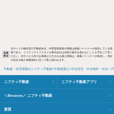
当サイトの物件及び不動産会社、外壁塗装業者の情報は検索パートナーが提供している情
報であり、ニフティライフスタイル株式会社は内容の責任を負わないことを予めご了承く
免責
事項
ださい。本サービス内でお客様が入力される個人情報は、検索パートナーが取得し、同社
の定める個人情報規約に従って取り扱われます。
不動産・住宅情報のニフティ不動産
不動産購入
中古住宅・中古物件・中古一戸
ニフティ不動産
ニフティ不動産アプリ
＼Because／ ニフティ不動産
賃貸