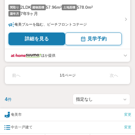
2LDK
57.96m²
578.0m²
間取り
建物面積
土地面積
7年9ヶ月
築年月
奄美ブルーを臨む、ビーチフロントコテージ
詳細を見る
見学予約
ほか提供
前へ
次へ
1/1ページ
4
件
奄美市
変更
中古一戸建て
変更