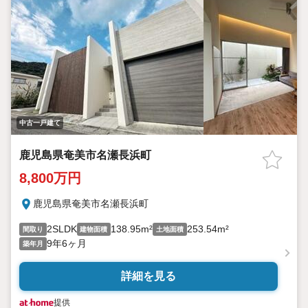
中古一戸建て
鹿児島県奄美市名瀬長浜町
8,800万円
鹿児島県奄美市名瀬長浜町
2SLDK
138.95m²
253.54m²
間取り
建物面積
土地面積
9年6ヶ月
築年月
詳細を見る
提供