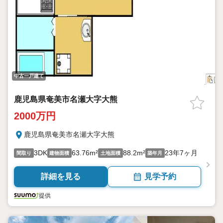
中古一戸建て
鹿児島県奄美市名瀬大字大熊
2000万円
鹿児島県奄美市名瀬大字大熊
3DK
63.76m²
88.2m²
23年7ヶ月
間取り
建物面積
土地面積
築年月
詳細を見る
見学予約
提供