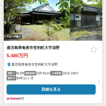
中古一戸建て
鹿児島県奄美市笠利町大字須野
5,480万円
鹿児島県奄美市笠利町大字須野
4LDK
158.91m²
1614.19m²
間取り
建物面積
土地面積
35年11ヶ月
築年月
詳細を見る
提供