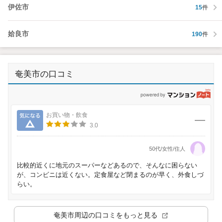
伊佐市
15
件
姶良市
190
件
奄美市の口コミ
p
気になる
お買い物・飲食
3.0
50代/女性/住人
比較的近くに地元のスーパーなどあるので、そんなに困らない
が、コンビニは近くない。定食屋など閉まるのが早く、外食しづ
らい。
奄美市
周辺の口コミをもっと見る