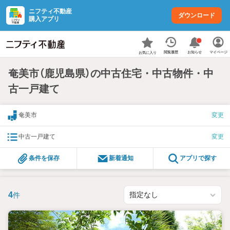
ニフティ不動産
ダウンロード
購入アプリ
お知らせ
閲覧履歴
マイページ
お気に入り
奄美市（鹿児島県）の中古住宅・中古物件・中
古一戸建て
奄美市
変更
中古一戸建て
変更
条件を保存
新着通知
アプリで探す
4
件