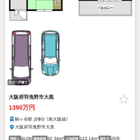
中古一戸建て
大阪府羽曳野市大黒
1390万円
駒ヶ谷駅 歩
9
分 （南大阪線）
大阪府羽曳野市大黒
4LDK
92.34m²
123.14m²
25年
間取り
建物面積
土地面積
築年月