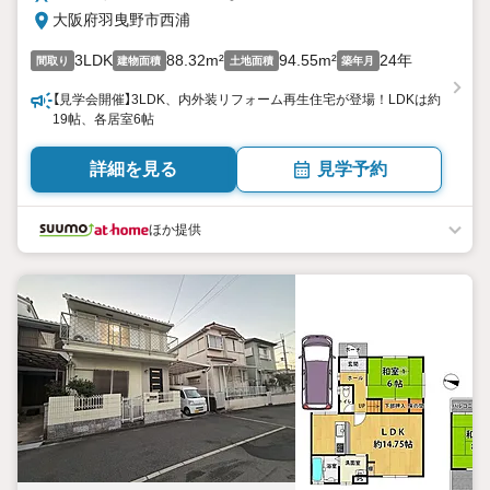
大阪府羽曳野市西浦
3LDK
88.32m²
94.55m²
24年
間取り
建物面積
土地面積
築年月
【見学会開催】3LDK、内外装リフォーム再生住宅が登場！LDKは約
19帖、各居室6帖
詳細を見る
見学予約
ほか提供