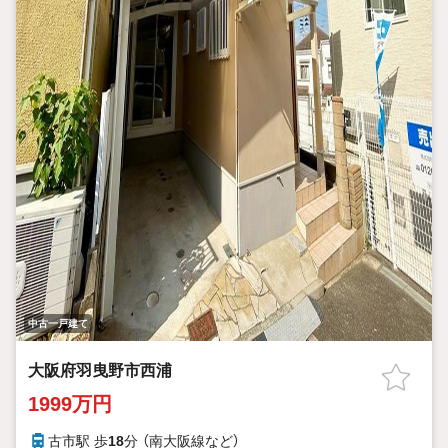
中古一戸建て
大阪府羽曳野市西浦
1999万円
古市駅 歩
18
分 （南大阪線
など
）