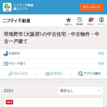
ニフティ不動産
ダウンロード
購入アプリ
お知らせ
閲覧履歴
マイページ
お気に入り
羽曳野市（大阪府）の中古住宅・中古物件・中
古一戸建て
羽曳野市
変更
中古一戸建て
変更
条件を保存
新着通知
アプリで探す
213
件
NEW