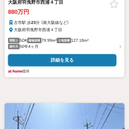
大阪府羽曳野市西浦４丁目
880万円
古市駅 歩
23
分 （南大阪線
など
）
大阪府羽曳野市西浦４丁目
5DK
79.99m²
127.18m²
間取り
建物面積
土地面積
50年4ヶ月
築年月
詳細を見る
提供