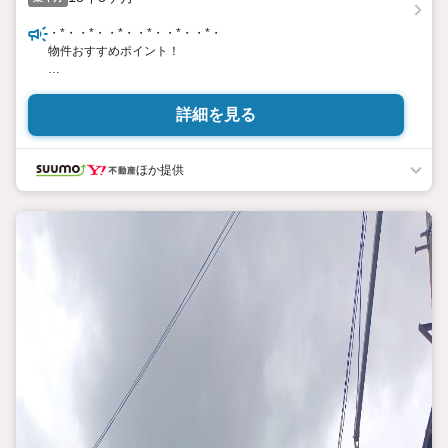
・*・・*・・*・・*・・*・・*・
物件おすすめポイント！
・東向きにつき、朝からやさしい陽光がたっぷり差し込む明るい
お家です！
詳細を見る
・コミュニケーションが自然と増えるリビング階段
「ただいま」の声が届き、家族のつながりを感じられる空間で
ほか提供
す。
・対面キッチンなので家事をしながらご家族との会話も楽しめま
す
・駐車2台可能なので、ご夫婦それぞれのお車や来客時にも安心で
す（車種による）
ハウスフリーダムは【東証スタンダード上場企業】です！
松原店はキッズスペース・ベビールーム・大型駐車場完備！
お仕事帰りや、お子さま連れも大歓迎です！
物件最寄りの駅まで送迎させて頂きます