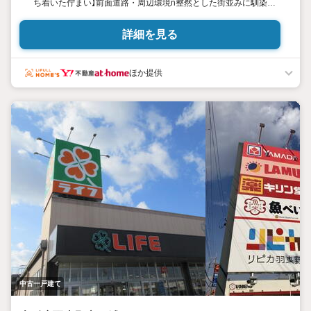
ち着いた佇まい】前面道路・周辺環境n整然とした街並みに馴染む
落ち着いた住環境。お車でのアプローチもスムーズな前面道路で
す。n●【光と開放感あふれる空間】吹き抜けのある2階設計n2階に
詳細を見る
は吹き抜けを配置し、お部屋全体に豊かな明るさと開放感をもた
らします。空間に広がりを感じられるこだわりの間取りです。
n●【季節物の片付けもラクラク】便利な屋根裏収納を完備n2階ホー
ほか提供
ルからは屋根裏収納へアクセス可能。衣替えの衣類や大型の季節
家電、アウトドアグッズなどもすっきり納まります。
中古一戸建て