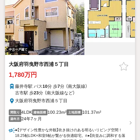
中古一戸建て
大阪府羽曳野市西浦５丁目
1,780万円
藤井寺駅 バス
10
分 歩
7
分 （南大阪線）
古市駅 歩
23
分 （南大阪線
など
）
大阪府羽曳野市西浦５丁目
4LDK
100.23m²
101.37m²
間取り
建物面積
土地面積
24年7ヶ月
築年月
●【デザイン性豊かな外観】吹き抜けのある明るいリビング空間！
18.25帖LDK×和室6帖が繋がる快適邸宅。n●【街並みに調和する落