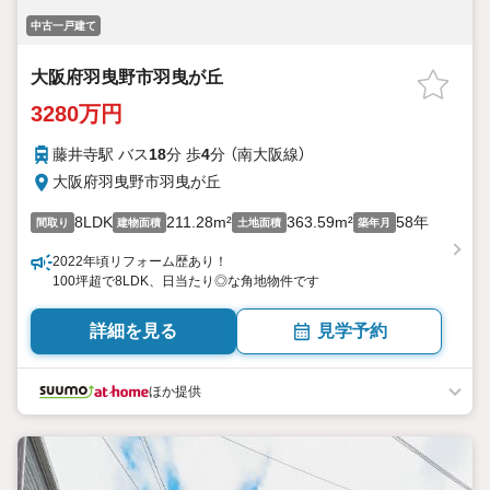
中古一戸建て
大阪府羽曳野市羽曳が丘
3280万円
藤井寺駅 バス
18
分 歩
4
分 （南大阪線）
大阪府羽曳野市羽曳が丘
8LDK
211.28m²
363.59m²
58年
間取り
建物面積
土地面積
築年月
2022年頃リフォーム歴あり！
100坪超で8LDK、日当たり◎な角地物件です
詳細を見る
見学予約
ほか提供