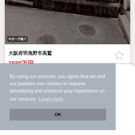
中古一戸建て
大阪府羽曳野市高鷲
1580万円
高鷲駅 歩
9
分 （南大阪線）
By using our services, you agree that we and
より使いやすくなった
恵我ノ荘駅 歩
10
分 （南大阪線）
our
partners
use cookies to improve
アプリで物件探ししませんか？
藤井寺駅 歩
20
分 （南大阪線）
advertising and enhance your experience on
大阪府羽曳野市高鷲
✔️
サクサク動く地図で物件検索
our services.
Learn more
✔️
新着物件・価格変動をすぐに通知
3LDK+S（納戸）
93.7m²
83.58m²
間取り
建物面積
土地面積
✔️
会員登録なし
24年
築年月
OK
Web版をこのまま使う
価格変更致しました！
購入アプリを開く
市区町村を変更
詳細条件を変更