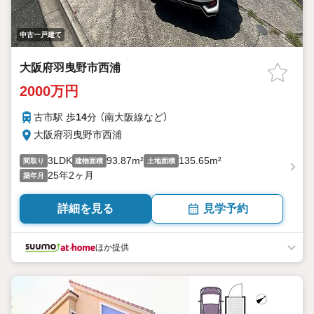
中古一戸建て
大阪府羽曳野市西浦
2000万円
古市駅 歩
14
分 （南大阪線
など
）
大阪府羽曳野市西浦
3LDK
93.87m²
135.65m²
間取り
建物面積
土地面積
25年2ヶ月
築年月
詳細を見る
見学予約
ほか提供