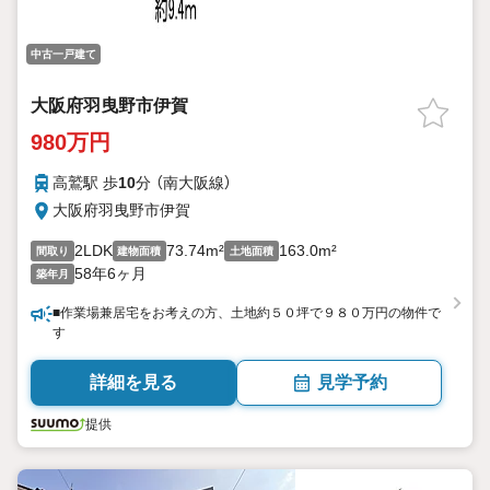
中古一戸建て
大阪府羽曳野市伊賀
980万円
高鷲駅 歩
10
分 （南大阪線）
大阪府羽曳野市伊賀
2LDK
73.74m²
163.0m²
間取り
建物面積
土地面積
58年6ヶ月
築年月
■作業場兼居宅をお考えの方、土地約５０坪で９８０万円の物件で
す
詳細を見る
見学予約
提供