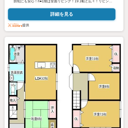
防犯にも安心！n●1階は全面リビング！19.1帖と広々！リビング
階段で家族の動きのわかりやすい間取り！n●背面収納付きの作業
スペース広々カウンターキッチン！便利な食洗機付き♪キッチン横
詳細を見る
にはパントリー収納もございます！n●2階水回りのお家！洗濯機
置き場からバルコニーまで直行できます！ガス衣類乾燥機付き！
提供
n●小学校までは約270ｍ！お子様の通学にも安心の距離です♪n当
社のスタッフがお客様にあった資金計画をご提案させていただき
ます！まずは資料だけほしいという方も大歓迎！n南大阪エリアの
不動産のことなら創業49年の当社にぜひお任せください♪