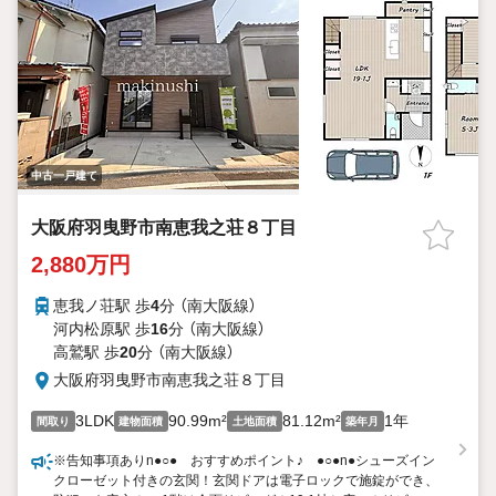
中古一戸建て
大阪府羽曳野市南恵我之荘８丁目
2,880万円
恵我ノ荘駅 歩
4
分 （南大阪線）
河内松原駅 歩
16
分 （南大阪線）
高鷲駅 歩
20
分 （南大阪線）
大阪府羽曳野市南恵我之荘８丁目
3LDK
90.99m²
81.12m²
1年
間取り
建物面積
土地面積
築年月
※告知事項ありn●○● おすすめポイント♪ ●○●n●シューズイン
クローゼット付きの玄関！玄関ドアは電子ロックで施錠ができ、