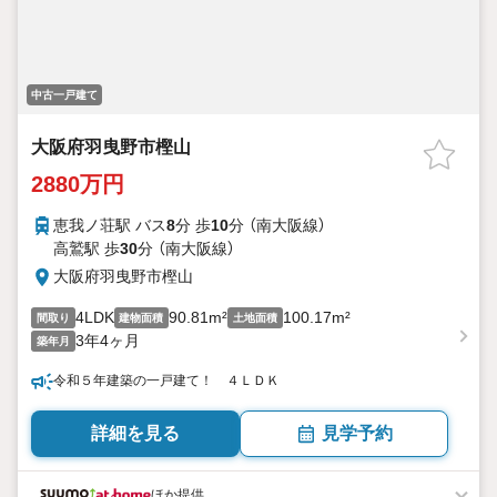
中古一戸建て
大阪府羽曳野市樫山
2880万円
恵我ノ荘駅 バス
8
分 歩
10
分 （南大阪線）
高鷲駅 歩
30
分 （南大阪線）
大阪府羽曳野市樫山
4LDK
90.81m²
100.17m²
間取り
建物面積
土地面積
3年4ヶ月
築年月
令和５年建築の一戸建て！ ４ＬＤＫ
詳細を見る
見学予約
ほか提供