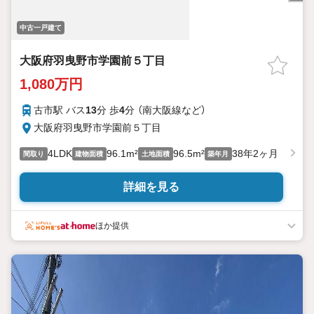
中古一戸建て
大阪府羽曳野市学園前５丁目
1,080万円
古市駅 バス
13
分 歩
4
分 （南大阪線
など
）
大阪府羽曳野市学園前５丁目
4LDK
96.1m²
96.5m²
38年2ヶ月
間取り
建物面積
土地面積
築年月
詳細を見る
ほか提供