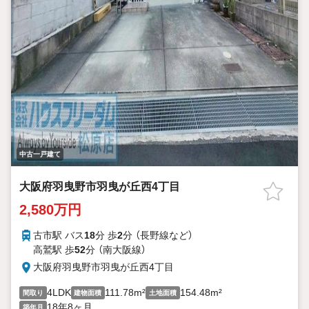
中古一戸建て
大阪府羽曳野市羽曳が丘西4丁目
2,580万円
古市駅 バス
18
分 歩
2
分 （長野線
など
）
高鷲駅 歩
52
分 （南大阪線）
大阪府羽曳野市羽曳が丘西4丁目
4LDK
111.78m²
154.48m²
間取り
建物面積
土地面積
18年8ヶ月
築年月