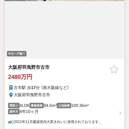
中古一戸建て
大阪府羽曳野市古市
2480万円
古市駅 歩
17
分 （南大阪線
など
）
大阪府羽曳野市古市
4LDK
94.6m²
109.36m²
間取り
建物面積
土地面積
4年10ヶ月
築年月
2021年11月建築室内大変きれいに使用されております。