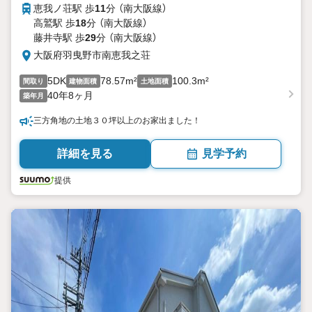
恵我ノ荘駅 歩
11
分 （南大阪線）
高鷲駅 歩
18
分 （南大阪線）
藤井寺駅 歩
29
分 （南大阪線）
大阪府羽曳野市南恵我之荘
5DK
78.57m²
100.3m²
間取り
建物面積
土地面積
40年8ヶ月
築年月
三方角地の土地３０坪以上のお家出ました！
詳細を見る
見学予約
提供