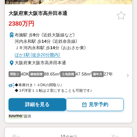
大阪府東大阪市高井田本通
2380万円
布施駅 歩
9
分 （近鉄大阪線
など
）
河内永和駅 歩
14
分 （近鉄奈良線）
ＪＲ河内永和駅 歩
14
分 （おおさか東）
ほか1駅（徒歩20分圏内）
大阪府東大阪市高井田本通
4DK
88.65m²
47.58m²
27年
間取り
建物面積
土地面積
築年月
◆車庫付き！４DKの間取り♪
◆３F洋室１１帖は２室にすることも可能です♪
詳細を見る
見学予約
提供
前へ
次へ
1/1ページ