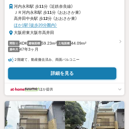
河内永和駅 歩
11
分 （近鉄奈良線）
ＪＲ河内永和駅 歩
11
分 （おおさか東）
高井田中央駅 歩
12
分 （おおさか東）
ほか1駅（徒歩20分圏内）
大阪府東大阪市高井田
4DK
59.23m²
44.09m²
間取り
建物面積
土地面積
47年3ヶ月
築年月
２階建て、動産撤去済み、両面バルコニー
詳細を見る
ほか提供