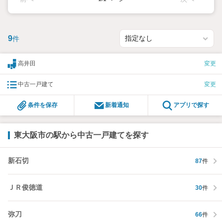
9
件
高井田
変更
中古一戸建て
変更
条件を保存
新着通知
アプリで探す
東大阪市の駅から中古一戸建てを探す
新石切
87
件
ＪＲ俊徳道
30
件
弥刀
66
件