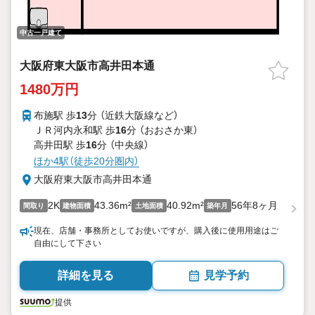
中古一戸建て
大阪府東大阪市高井田本通
1480万円
布施駅 歩
13
分 （近鉄大阪線
など
）
ＪＲ河内永和駅 歩
16
分 （おおさか東）
高井田駅 歩
16
分 （中央線）
ほか4駅（徒歩20分圏内）
大阪府東大阪市高井田本通
2K
43.36m²
40.92m²
56年8ヶ月
間取り
建物面積
土地面積
築年月
現在、店舗・事務所としてお使いですが、購入後に使用用途はご
自由にして下さい
詳細を見る
見学予約
提供