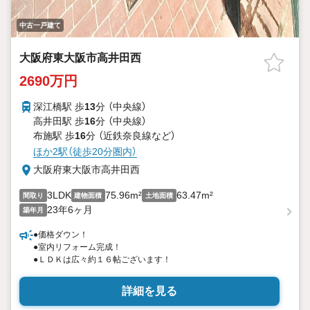
中古一戸建て
大阪府東大阪市高井田西
2690万円
深江橋駅 歩
13
分 （中央線）
高井田駅 歩
16
分 （中央線）
布施駅 歩
16
分 （近鉄奈良線
など
）
ほか2駅（徒歩20分圏内）
大阪府東大阪市高井田西
3LDK
75.96m²
63.47m²
間取り
建物面積
土地面積
23年6ヶ月
築年月
●価格ダウン！
●室内リフォーム完成！
●ＬＤＫは広々約１６帖ございます！
詳細を見る