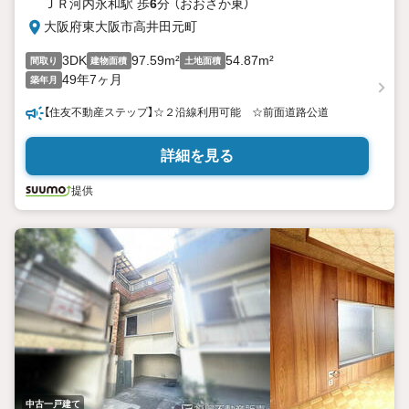
ＪＲ河内永和駅 歩
6
分 （おおさか東）
大阪府東大阪市高井田元町
3DK
97.59m²
54.87m²
間取り
建物面積
土地面積
49年7ヶ月
築年月
【住友不動産ステップ】☆２沿線利用可能 ☆前面道路公道
詳細を見る
提供
中古一戸建て