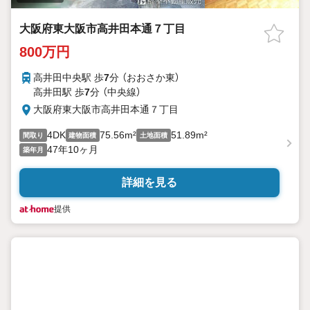
大阪府東大阪市高井田本通７丁目
800万円
高井田中央駅 歩
7
分 （おおさか東）
高井田駅 歩
7
分 （中央線）
大阪府東大阪市高井田本通７丁目
4DK
75.56m²
51.89m²
間取り
建物面積
土地面積
47年10ヶ月
築年月
詳細を見る
提供