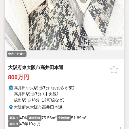
中古一戸建て
大阪府東大阪市高井田本通
800万円
高井田中央駅 歩
7
分 （おおさか東）
高井田駅 歩
7
分 （中央線）
放出駅 歩
18
分 （片町線
など
）
大阪府東大阪市高井田本通
4DK
75.56m²
51.89m²
間取り
建物面積
土地面積
47年10ヶ月
築年月