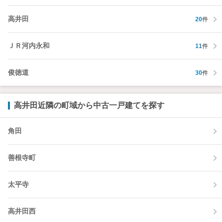
高井田
20
件
ＪＲ河内永和
11
件
俊徳道
30
件
高井田近隣の町域から中古一戸建てを探す
角田
善根寺町
太平寺
高井田西