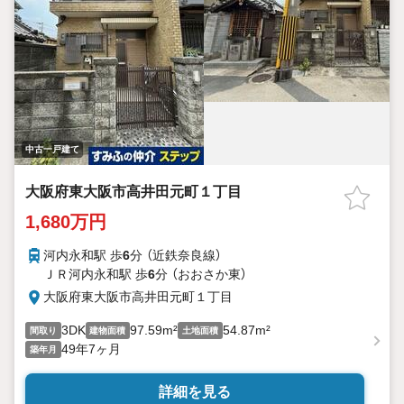
中古一戸建て
大阪府東大阪市高井田元町１丁目
1,680万円
河内永和駅 歩
6
分 （近鉄奈良線）
ＪＲ河内永和駅 歩
6
分 （おおさか東）
大阪府東大阪市高井田元町１丁目
3DK
97.59m²
54.87m²
間取り
建物面積
土地面積
49年7ヶ月
築年月
詳細を見る