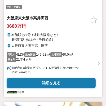
中古一戸建て
大阪府東大阪市高井田西
3680万円
布施駅 歩
9
分 （近鉄大阪線
など
）
新深江駅 歩
13
分 （千日前線）
大阪府東大阪市高井田西
4LDK
143.52m²
60.0m²
間取り
建物面積
土地面積
21年4ヶ月
築年月
大阪府道（産業道路）沿いにある視認性の高い物件です。
平成17年4月築
詳細を見る
提供