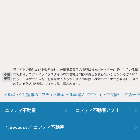
当サイトの物件及び不動産会社、外壁塗装業者の情報は検索パートナーが提供している情
報であり、ニフティライフスタイル株式会社は内容の責任を負わないことを予めご了承く
免責
事項
ださい。本サービス内でお客様が入力される個人情報は、検索パートナーが取得し、同社
の定める個人情報規約に従って取り扱われます。
不動産・住宅情報のニフティ不動産
不動産購入
中古住宅・中古物件・中古一戸
ニフティ不動産
ニフティ不動産アプリ
＼Because／ ニフティ不動産