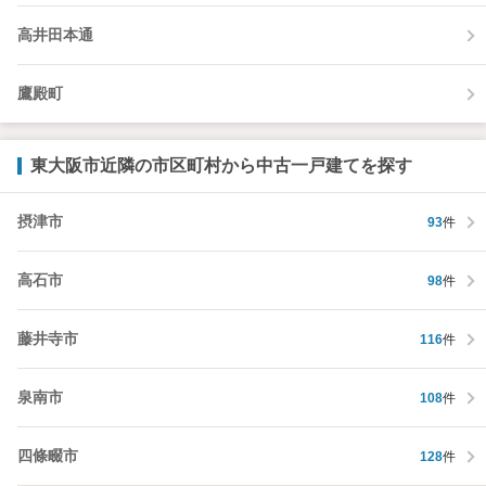
高井田本通
鷹殿町
東大阪市近隣の市区町村から中古一戸建てを探す
摂津市
93
件
高石市
98
件
藤井寺市
116
件
泉南市
108
件
四條畷市
128
件