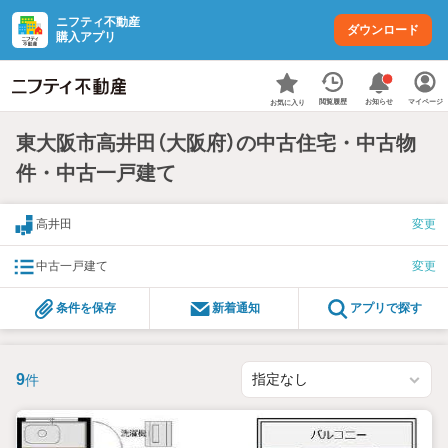
ニフティ不動産
ダウンロード
購入アプリ
お知らせ
閲覧履歴
マイページ
お気に入り
東大阪市高井田（大阪府）の中古住宅・中古物
件・中古一戸建て
高井田
変更
中古一戸建て
変更
条件を保存
新着通知
アプリで探す
9
件