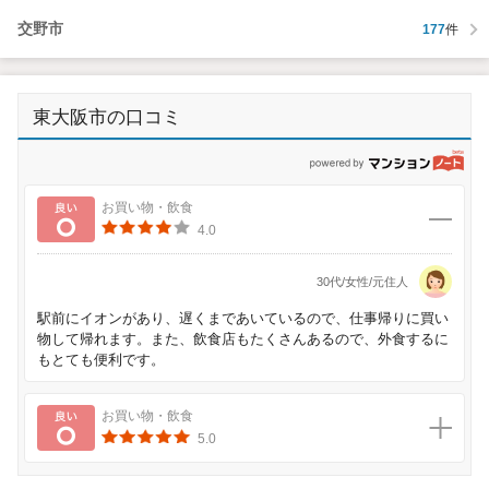
交野市
177
件
東大阪市の口コミ
p
良い
お買い物・飲食
4.0
30代/女性/元住人
駅前にイオンがあり、遅くまであいているので、仕事帰りに買い
物して帰れます。また、飲食店もたくさんあるので、外食するに
もとても便利です。
良い
お買い物・飲食
5.0