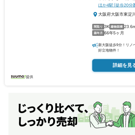
ほか4駅（徒歩20分
大阪府大阪市東淀
3K
23.6
間取り
建物面積
66年5ヶ月
築年月
新大阪徒歩9分！リノ
好立地物件！
詳細を見
提供