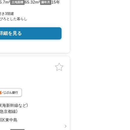
5.7m²
65.32m²
15年
土地面積
築年月
付き3階建
びろとした暮らし
詳細を見る
（東海新幹線
など
）
阪急京都線）
川区東中島