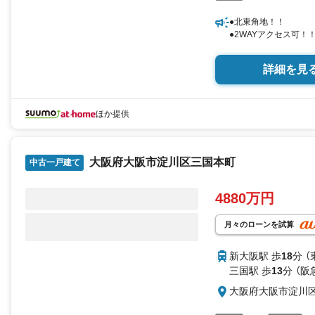
●北東角地！！
●2WAYアクセス可！
詳細を見
ほか提供
大阪府大阪市淀川区三国本町
中古一戸建て
4880万円
月々のローンを試算
新大阪駅 歩
18
分 
三国駅 歩
13
分 （阪
大阪府大阪市淀川