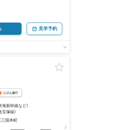
！
る
見学予約
（東海新幹線
など
）
急宝塚線）
区三国本町