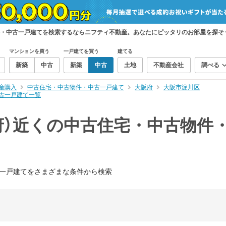
件・中古一戸建てを検索するならニフティ不動産。あなたにピッタリのお部屋を探そ
マンションを買う
一戸建てを買う
建てる
新築
中古
新築
中古
土地
不動産会社
調べる
産購入
中古住宅・中古物件・中古一戸建て
大阪府
大阪市淀川区
古一戸建て一覧
府）近くの中古住宅・中古物件
一戸建てをさまざまな条件から検索