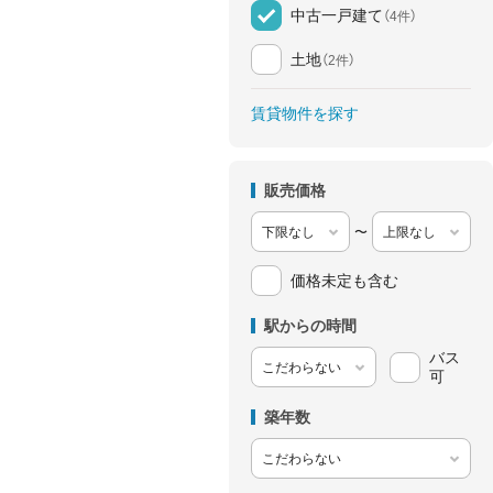
中古一戸建て
（4件）
土地
（2件）
賃貸物件を探す
販売価格
〜
価格未定も含む
駅からの時間
バス
可
築年数