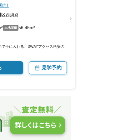
圏内）
川区西淡路
m²
56.45m²
土地面積
ベで手に入れる、3WAYアクセス格安の
る
見学予約