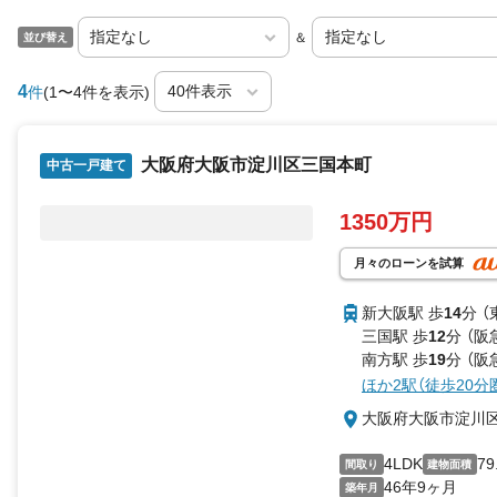
＆
並び替え
4
件
(1〜4件を表示)
大阪府大阪市淀川区三国本町
中古一戸建て
1350万円
月々のローンを試算
新大阪駅 歩
14
分 
三国駅 歩
12
分 （阪
南方駅 歩
19
分 （阪
ほか2駅（徒歩20分
大阪府大阪市淀川
4LDK
79
間取り
建物面積
46年9ヶ月
築年月