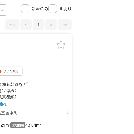
新着のみ
図あり
<<
<
1
>
>>
（東海新幹線
など
）
急宝塚線）
急京都線）
圏内）
区三国本町
.29m²
43.64m²
土地面積