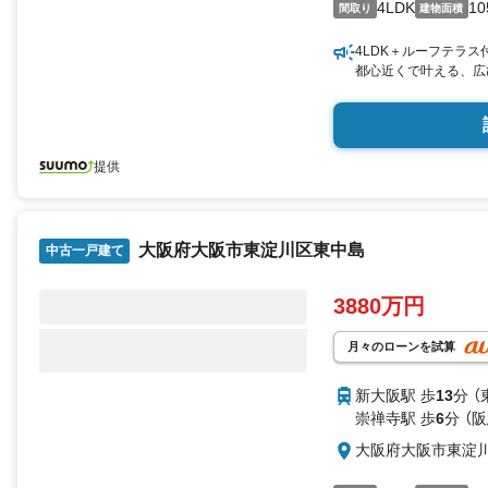
4LDK
10
間取り
建物面積
4LDK＋ルーフテラス
都心近くで叶える、広
提供
大阪府大阪市東淀川区東中島
中古一戸建て
3880万円
月々のローンを試算
新大阪駅 歩
13
分 
崇禅寺駅 歩
6
分 （
大阪府大阪市東淀