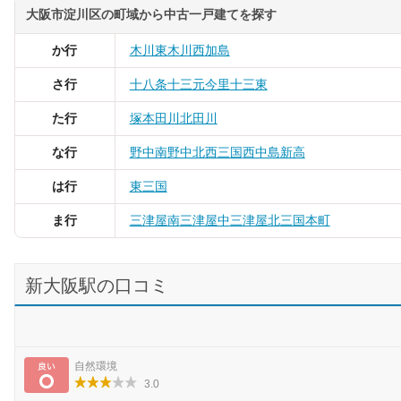
大阪市淀川区の町域から中古一戸建てを探す
か行
木川東
木川西
加島
さ行
十八条
十三元今里
十三東
た行
塚本
田川北
田川
な行
野中南
野中北
西三国
西中島
新高
は行
東三国
ま行
三津屋南
三津屋中
三津屋北
三国本町
新大阪駅の口コミ
良い
自然環境
3.0