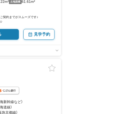
.22m²
61.61m²
土地面積
きご契約までがスムーズです♪
☆
る
見学予約
東海新幹線
など
）
東海道線）
（阪急京都線）