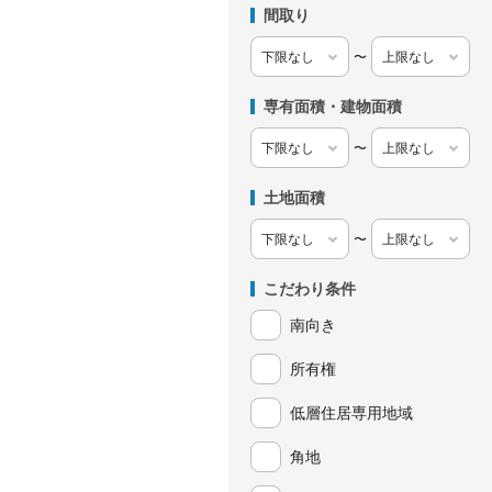
間取り
〜
専有面積・建物面積
〜
土地面積
〜
こだわり条件
南向き
所有権
低層住居専用地域
角地