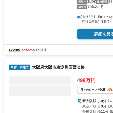
3LDK
98
間取り
建物面積
12年2ヶ月
築年月
当社『売主』物件につ
即日ご内覧が可能です
詳細を見
ほか提供
大阪府大阪市東淀川区西淡路
中古一戸建て
498万円
月々のローンを試算
新大阪駅 歩
9
分 （
東淀川駅 歩
9
分 （
崇禅寺駅 歩
11
分 