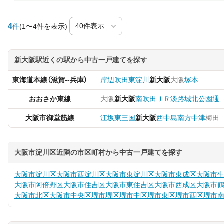
4
件
(1〜4件を表示)
新大阪駅近くの駅から中古一戸建てを探す
東海道本線（滋賀--兵庫）
岸辺
吹田
東淀川
新大阪
大阪
塚本
おおさか東線
大阪
新大阪
南吹田
ＪＲ淡路
城北公園通
大阪市御堂筋線
江坂
東三国
新大阪
西中島南方
中津
梅田
大阪市淀川区近隣の市区町村から中古一戸建てを探す
大阪市淀川区
大阪市西淀川区
大阪市東淀川区
大阪市東成区
大阪市
大阪市阿倍野区
大阪市住吉区
大阪市東住吉区
大阪市西成区
大阪市
大阪市北区
大阪市中央区
堺市堺区
堺市中区
堺市東区
堺市西区
堺市