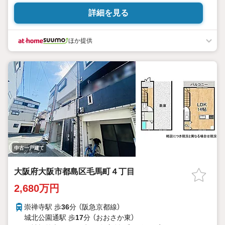
詳細を見る
ほか提供
中古一戸建て
大阪府大阪市都島区毛馬町４丁目
2,680万円
崇禅寺駅 歩
36
分 （阪急京都線）
城北公園通駅 歩
17
分 （おおさか東）