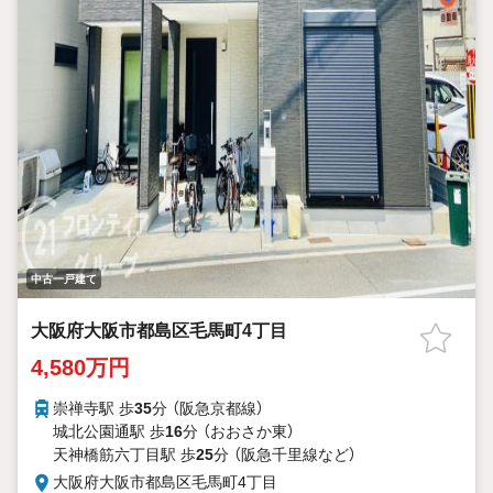
中古一戸建て
大阪府大阪市都島区毛馬町4丁目
4,580万円
崇禅寺駅 歩
35
分 （阪急京都線）
城北公園通駅 歩
16
分 （おおさか東）
天神橋筋六丁目駅 歩
25
分 （阪急千里線
など
）
大阪府大阪市都島区毛馬町4丁目