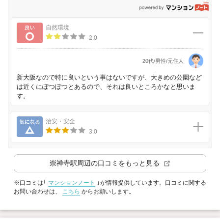
p
良い
自然環境
2.0
20代/男性/元住人
新大阪なので特に良いという事はないですが、大きめの公園など
は近くにぽつぽつとあるので、それは良いところかなと思いま
す。
気になる
治安・安全
3.0
崇禅寺駅
周辺の口コミをもっと見る
※口コミは「
マンションノート
」が情報提供しています。口コミに関する
お問い合わせは、
こちら
からお願いします。