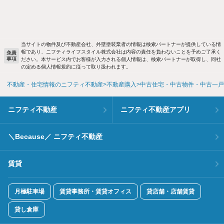
当サイトの物件及び不動産会社、外壁塗装業者の情報は検索パートナーが提供している情
報であり、ニフティライフスタイル株式会社は内容の責任を負わないことを予めご了承く
免責
事項
ださい。本サービス内でお客様が入力される個人情報は、検索パートナーが取得し、同社
の定める個人情報規約に従って取り扱われます。
不動産・住宅情報のニフティ不動産
不動産購入
中古住宅・中古物件・中古一戸
ニフティ不動産
ニフティ不動産アプリ
＼Because／ ニフティ不動産
賃貸
月極駐車場
賃貸事務所・賃貸オフィス
貸店舗・店舗賃貸
貸し倉庫