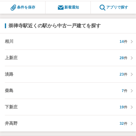
条件を保存
新着通知
アプリで探す
崇禅寺駅近くの駅から中古一戸建てを探す
相川
14
件
上新庄
28
件
淡路
23
件
柴島
7
件
下新庄
19
件
井高野
32
件