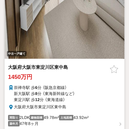
中古一戸建て
大阪府大阪市東淀川区東中島
1450万円
崇禅寺駅 歩
6
分 （阪急京都線）
新大阪駅 歩
8
分 （東海新幹線
など
）
東淀川駅 歩
12
分 （東海道線）
大阪府大阪市東淀川区東中島
2LDK
49.78m²
43.92m²
間取り
建物面積
土地面積
47年8ヶ月
築年月