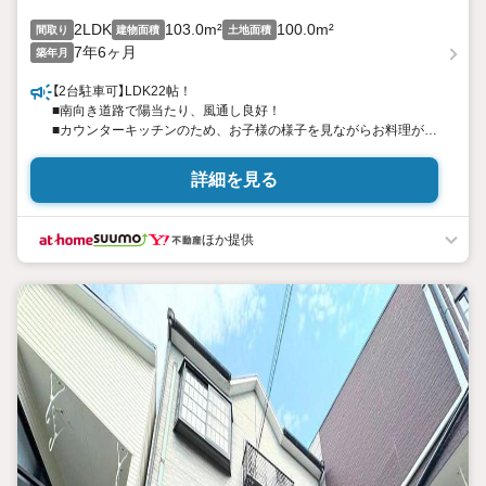
2LDK
103.0m²
100.0m²
間取り
建物面積
土地面積
7年6ヶ月
築年月
【2台駐車可】LDK22帖！
■南向き道路で陽当たり、風通し良好！
■カウンターキッチンのため、お子様の様子を見ながらお料理がで
きますね
■小中学校が徒歩5分圏内にありお子様の登下校にも安心の距離
詳細を見る
特徴
・浴室乾燥機付きで、雨の日でも安心してお洗濯できます
ほか提供
・各居室収納付きでお部屋の中もスッキリ片付きますね
・スーパー、コンビニが徒歩10分圏内にありお買い物至便な立
地！
立地
・大阪市立淀川小学校まで徒歩約4分
・大阪市立淀川中学校まで徒歩約1分
弊社が選ばれる理由
1.お金の扱い方のプロ、ファイナンシャルプランナーが資金計画
をサポート！
2.買い替えなどにも対応できる売却専門チームあり！
3.たくさんの銀行と繋がりがあるため、最も低金利になるように