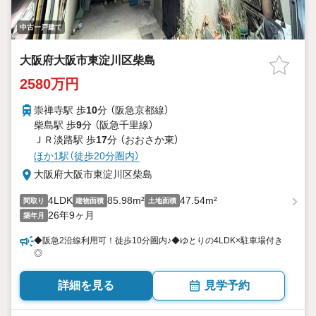
中古一戸建て
大阪府大阪市東淀川区柴島
2580万円
崇禅寺駅 歩
10
分 （阪急京都線）
柴島駅 歩
9
分 （阪急千里線）
ＪＲ淡路駅 歩
17
分 （おおさか東）
ほか1駅（徒歩20分圏内）
大阪府大阪市東淀川区柴島
4LDK
85.98m²
47.54m²
間取り
建物面積
土地面積
26年9ヶ月
築年月
◆阪急2沿線利用可！徒歩10分圏内♪◆ゆとりの4LDK×駐車場付き
◎
詳細を見る
見学予約