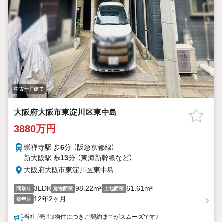
中古一戸建て
大阪府大阪市東淀川区東中島
3880万円
崇禅寺駅 歩
6
分 （阪急京都線）
新大阪駅 歩
13
分 （東海新幹線
など
）
大阪府大阪市東淀川区東中島
3LDK
98.22m²
61.61m²
間取り
建物面積
土地面積
12年2ヶ月
築年月
当社『売主』物件につきご契約までがスムーズです♪