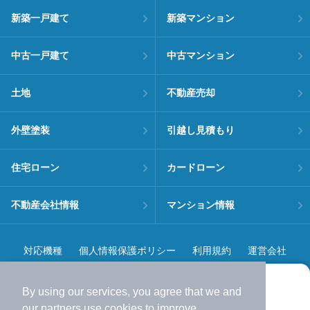
新築一戸建て
新築マンション
中古一戸建て
中古マンション
土地
不動産売却
外壁塗装
引越し見積もり
住宅ローン
カードローン
不動産会社情報
マンション情報
対応機種
個人情報保護ポリシー
利用規約
運営会社
ヘルプ・お問い合わせ
採用情報
By using our services, you agree that we and
より使いやすくなった
our
partners
use cookies to improve