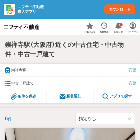
ニフティ不動産
ダウンロード
購入アプリ
お知らせ
閲覧履歴
マイページ
お気に入り
崇禅寺駅（大阪府）近くの中古住宅・中古物
件・中古一戸建て
崇禅寺駅
変更
中古一戸建て
変更
条件を保存
新着通知
アプリで探す
6
件