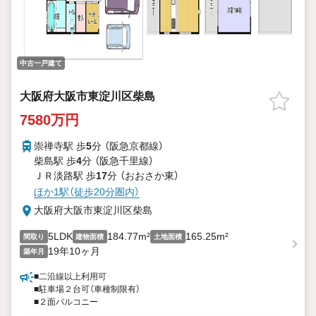
中古一戸建て
大阪府大阪市東淀川区柴島
7580万円
崇禅寺駅 歩
5
分 （阪急京都線）
柴島駅 歩
4
分 （阪急千里線）
ＪＲ淡路駅 歩
17
分 （おおさか東）
ほか1駅（徒歩20分圏内）
大阪府大阪市東淀川区柴島
5LDK
184.77m²
165.25m²
間取り
建物面積
土地面積
19年10ヶ月
築年月
■二沿線以上利用可
■駐車場２台可（車種制限有）
■２面バルコニー