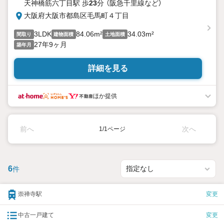
天神橋筋六丁目駅 歩
23
分 （阪急千里線
など
）
大阪府大阪市都島区毛馬町４丁目
3LDK
84.06m²
34.03m²
間取り
建物面積
土地面積
27年9ヶ月
築年月
詳細を見る
ほか提供
前へ
次へ
1/1ページ
6
件
崇禅寺駅
変更
中古一戸建て
変更