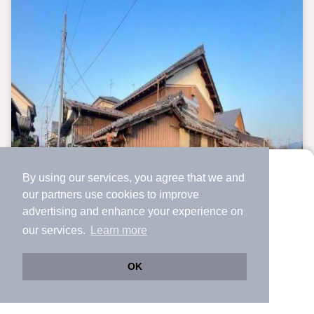
By using our services, you agree that we and
より使いやすくなった
our
partners
use cookies to improve
アプリで物件探ししませんか？
advertising and enhance your experience on
✔️
サクサク動く地図で物件検索
our services.
Learn more
✔️
新着物件・価格変動をすぐに通知
✔️
会員登録なし
OK
Web版をこのまま使う
購入アプリを開く
市区町村を変更
詳細条件を変更