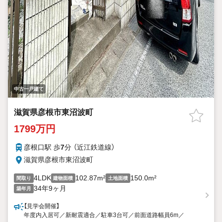
中古一戸建て
滋賀県彦根市東沼波町
1799万円
彦根口駅 歩
7
分 （近江鉄道線）
滋賀県彦根市東沼波町
4LDK
102.87m²
150.0m²
間取り
建物面積
土地面積
34年9ヶ月
築年月
【見学会開催】
年度内入居可／新耐震適合／駐車3台可／前面道路幅員6m／