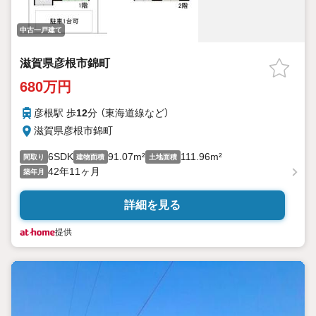
中古一戸建て
滋賀県彦根市錦町
680万円
彦根駅 歩
12
分 （東海道線
など
）
滋賀県彦根市錦町
6SDK
91.07m²
111.96m²
間取り
建物面積
土地面積
42年11ヶ月
築年月
詳細を見る
提供