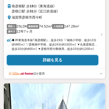
南彦根駅 歩
19
分 （東海道線）
彦根口駅 歩
31
分 （近江鉄道線）
滋賀県彦根市西今町
2SLDK
74.52m²
147.28m²
間取り
建物面積
土地面積
12年7ヶ月
築年月
◆JR東海道本線「南彦根駅」…徒歩19分 ▽城南小学校…徒歩12分
(約960ｍ） ▽彦根南中学校…徒歩24分(約1920ｍ） ▼丸善彦根店…
徒歩10分(約800ｍ） ▼彦根市西今郵便局…徒歩15分(約1200ｍ）
詳細を見る
ほか提供