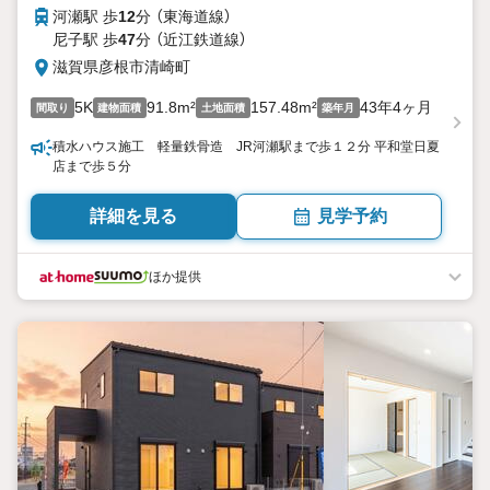
河瀬駅 歩
12
分 （東海道線）
尼子駅 歩
47
分 （近江鉄道線）
滋賀県彦根市清崎町
5K
91.8m²
157.48m²
43年4ヶ月
間取り
建物面積
土地面積
築年月
積水ハウス施工 軽量鉄骨造 JR河瀬駅まで歩１２分 平和堂日夏
店まで歩５分
詳細を見る
見学予約
ほか提供