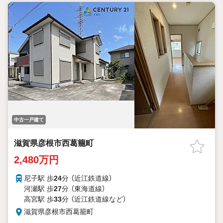
中古一戸建て
滋賀県彦根市西葛籠町
2,480万円
尼子駅 歩
24
分 （近江鉄道線）
河瀬駅 歩
27
分 （東海道線）
高宮駅 歩
33
分 （近江鉄道線
など
）
滋賀県彦根市西葛籠町