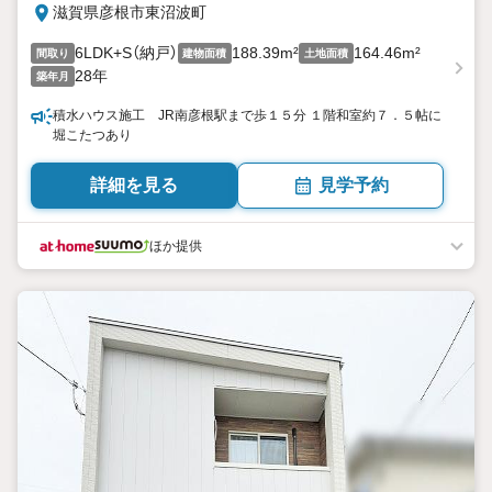
滋賀県彦根市東沼波町
6LDK+S（納戸）
188.39m²
164.46m²
間取り
建物面積
土地面積
28年
築年月
積水ハウス施工 JR南彦根駅まで歩１５分 １階和室約７．５帖に
堀こたつあり
詳細を見る
見学予約
ほか提供