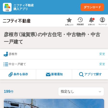
ニフティ不動産
ダウンロード
購入アプリ
お知らせ
閲覧履歴
マイページ
お気に入り
彦根市（滋賀県）の中古住宅・中古物件・中古
一戸建て
彦根市
変更
中古一戸建て
変更
条件を保存
新着通知
アプリで探す
199
件