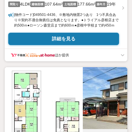
4LDK
107.64m²
177.66m²
19年
間取り
建物面積
土地面積
築年月
[物件コード]049501-4436、※敷地内物置2つあり 1つ不具合あ
り※契約不適合御責任は免責となります。●トライアル彦根店まで
約500ｍ●ローソン森堂店まで約600ｍ●彦根中学校まで約450ｍ
詳細を見る
ほか提供