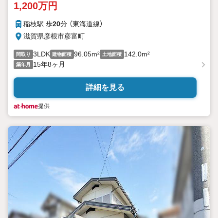
1,200万円
稲枝駅 歩
20
分 （東海道線）
滋賀県彦根市彦富町
3LDK
96.05m²
142.0m²
間取り
建物面積
土地面積
15年8ヶ月
築年月
詳細を見る
提供