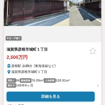
中古一戸建て
滋賀県彦根市城町１丁目
2,500万円
彦根駅 歩
25
分 （東海道線
など
）
滋賀県彦根市城町１丁目
6K
76.09m²
528.91m²
間取り
建物面積
土地面積
145年8ヶ月
築年月
詳細を見る