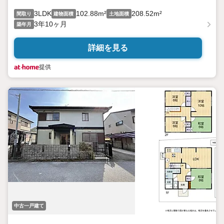
3LDK
102.88m²
208.52m²
間取り
建物面積
土地面積
3年10ヶ月
築年月
詳細を見る
提供
中古一戸建て