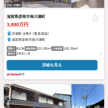
中古一戸建て
滋賀県彦根市南川瀬町
3,880万円
河瀬駅 歩
9
分 （東海道線）
滋賀県彦根市南川瀬町
4LDK
101.85m²
165.38m²
間取り
建物面積
土地面積
1年8ヶ月
築年月
詳細を見る
提供