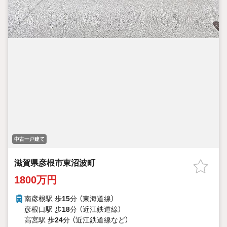
中古一戸建て
滋賀県彦根市東沼波町
1800万円
南彦根駅 歩
15
分 （東海道線）
彦根口駅 歩
18
分 （近江鉄道線）
高宮駅 歩
24
分 （近江鉄道線
など
）