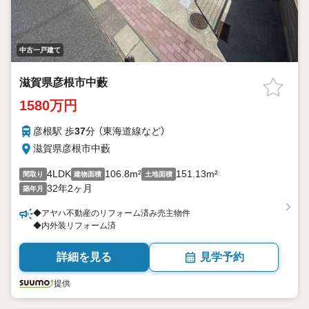
中古一戸建て
滋賀県彦根市中藪
1580万円
彦根駅 歩
37
分 （東海道線
など
）
滋賀県彦根市中藪
4LDK
106.8m²
151.13m²
間取り
建物面積
土地面積
32年2ヶ月
築年月
◆アヤハ不動産のリフォーム済み売主物件
◆内外装リフォーム済
詳細を見る
見学予約
提供