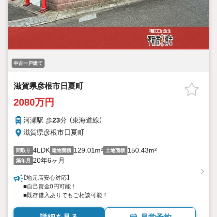
中古一戸建て
滋賀県彦根市日夏町
2080万円
河瀬駅 歩
23
分 （東海道線）
滋賀県彦根市日夏町
4LDK
129.01m²
150.43m²
間取り
建物面積
土地面積
20年6ヶ月
築年月
【地元店安心対応】
■自己資金0円可能！
■既存借入ありでもご相談可能！