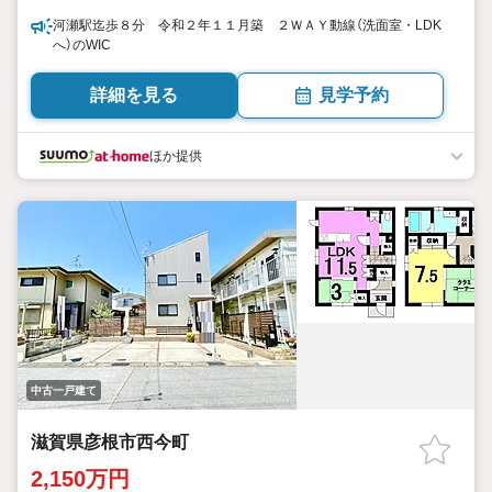
河瀬駅迄歩８分 令和２年１１月築 ２ＷＡＹ動線（洗面室・LDK
へ）のWIC
詳細を見る
見学予約
ほか提供
中古一戸建て
滋賀県彦根市西今町
2,150万円