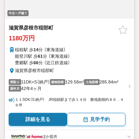
中古一戸建て
滋賀県彦根市稲部町
1180万円
稲枝駅 歩
14
分 （東海道線）
能登川駅 歩
61
分 （東海道線）
豊郷駅 歩
66
分 （近江鉄道線）
滋賀県彦根市稲部町
11DK+S（納戸）
129.58m²
285.84m²
間取り
建物面積
土地面積
42年4ヶ月
築年月
１１SDK（S:納戸） JR稲枝駅まで歩１４分 敷地面積約８６．４
６坪
詳細を見る
見学予約
ほか提供