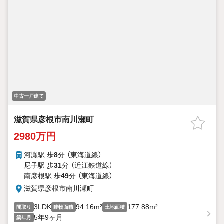
中古一戸建て
滋賀県彦根市南川瀬町
2980万円
河瀬駅 歩
8
分 （東海道線）
尼子駅 歩
31
分 （近江鉄道線）
南彦根駅 歩
49
分 （東海道線）
滋賀県彦根市南川瀬町
3LDK
94.16m²
177.88m²
間取り
建物面積
土地面積
5年9ヶ月
築年月