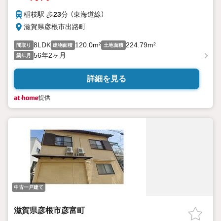
稲枝駅 歩
23
分 （東海道線）
滋賀県彦根市出路町
8LDK
120.0m²
224.79m²
間取り
建物面積
土地面積
56年2ヶ月
築年月
詳細を見る
提供
中古一戸建て
滋賀県彦根市彦富町