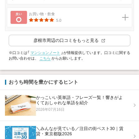
良い
お買い物・飲食
5.0
彦根市
周辺の口コミをもっと見る
※口コミは「
マンションノート
」が情報提供しています。口コミに関する
お問い合わせは、
こちら
からお願いします。
おうち時間を豊かにするヒント
かっこいい英単語・フレーズ一覧！響きがよ
くておしゃれな単語を紹介
2026年07月16日
＼みんなが見ている／注目の街ベスト30｜賃
貸・東京都版2026