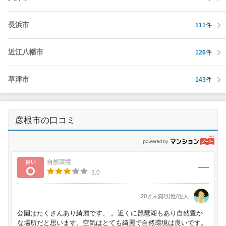
長浜市
111
件
近江八幡市
126
件
草津市
143
件
彦根市の口コミ
p
良い
自然環境
3.0
20才未満/男性/住人
公園はたくさんあり綺麗です、 。近くに琵琶湖もあり自然豊か
な場所だと思います。空気はとても綺麗で自然環境は良いです。