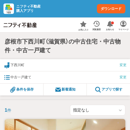
ニフティ不動産
ダウンロード
購入アプリ
お知らせ
閲覧履歴
マイページ
お気に入り
彦根市下西川町（滋賀県）の中古住宅・中古物
件・中古一戸建て
下西川町
変更
中古一戸建て
変更
条件を保存
新着通知
アプリで探す
1
件