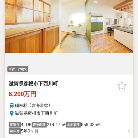
中古一戸建て
滋賀県彦根市下西川町
6,200万円
稲枝駅 （東海道線）
滋賀県彦根市下西川町
4LDK
214.47m²
858.32m²
間取り
建物面積
土地面積
5年9ヶ月
築年月