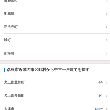
佐和山町
地蔵町
正法寺町
城町
新海町
彦根市近隣の市区町村から中古一戸建てを探す
犬上郡豊郷町
6
件
犬上郡多賀町
4
件
大津市
656
件