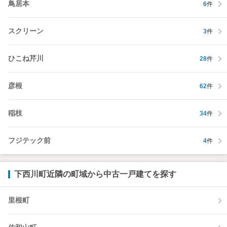
鳥居本
6
件
スクリーン
3
件
ひこね芹川
28
件
彦根
62
件
稲枝
34
件
フジテック前
4
件
下西川町近隣の町域から中古一戸建てを探す
里根町