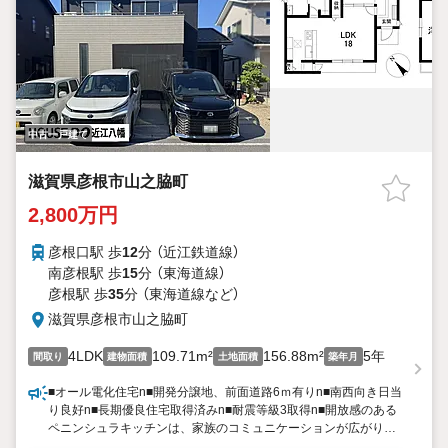
中古一戸建て
滋賀県彦根市山之脇町
2,800万円
彦根口駅 歩
12
分 （近江鉄道線）
南彦根駅 歩
15
分 （東海道線）
彦根駅 歩
35
分 （東海道線
など
）
滋賀県彦根市山之脇町
4LDK
109.71m²
156.88m²
5年
間取り
建物面積
土地面積
築年月
■オール電化住宅n■開発分譲地、前面道路6ｍ有りn■南西向き日当
り良好n■長期優良住宅取得済みn■耐震等級3取得n■開放感のある
ペニンシュラキッチンは、家族のコミュニケーションが広がりま
すn■LDK18帖＋和室4.5の広々空間n■大型収納スペースは、