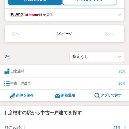
ほか提供
前へ
次へ
1/1ページ
2
件
山之脇町
変更
中古一戸建て
変更
条件を保存
新着通知
アプリで探す
彦根市の駅から中古一戸建てを探す
ひこね芹川
27
件