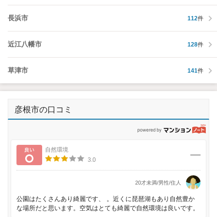
長浜市
112
件
近江八幡市
128
件
草津市
141
件
彦根市の口コミ
p
良い
自然環境
3.0
20才未満/男性/住人
公園はたくさんあり綺麗です、 。近くに琵琶湖もあり自然豊か
な場所だと思います。空気はとても綺麗で自然環境は良いです。