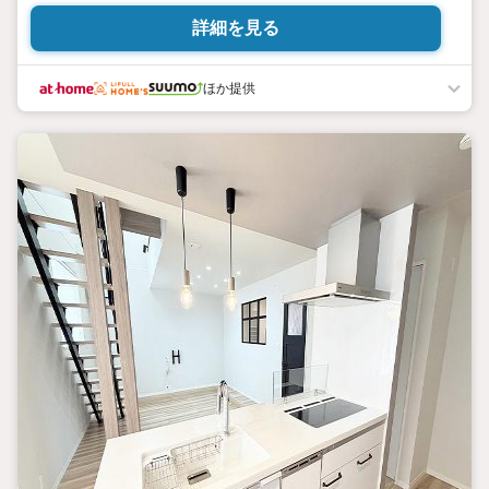
WIC2.2帖＋SIC2帖有りn■その他収納スペース多数有りn■洗面台
詳細を見る
はW900とゆったりと使用することが出来ますn■駐車3台可（車種
や大きさによります）n■サイクルポート付きn■閑静な開発分譲地
内で生活環境良好
ほか提供