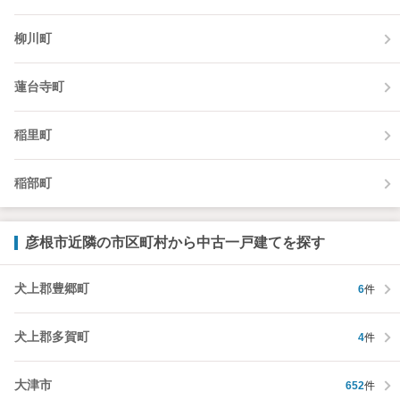
柳川町
蓮台寺町
稲里町
稲部町
彦根市近隣の市区町村から中古一戸建てを探す
犬上郡豊郷町
6
件
犬上郡多賀町
4
件
大津市
652
件