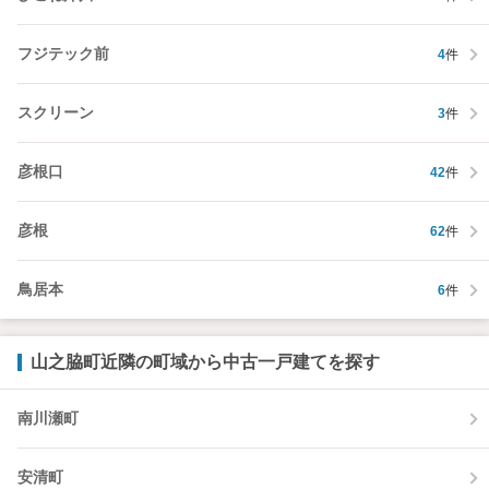
フジテック前
4
件
スクリーン
3
件
彦根口
42
件
彦根
62
件
鳥居本
6
件
山之脇町近隣の町域から中古一戸建てを探す
南川瀬町
安清町