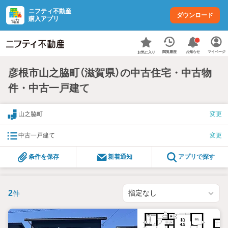
ニフティ不動産
ダウンロード
購入アプリ
お知らせ
閲覧履歴
マイページ
お気に入り
彦根市山之脇町（滋賀県）の中古住宅・中古物
件・中古一戸建て
山之脇町
変更
中古一戸建て
変更
条件を保存
新着通知
アプリで探す
2
件