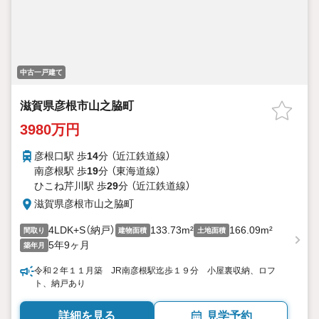
中古一戸建て
滋賀県彦根市山之脇町
3980万円
彦根口駅 歩
14
分 （近江鉄道線）
南彦根駅 歩
19
分 （東海道線）
ひこね芹川駅 歩
29
分 （近江鉄道線）
滋賀県彦根市山之脇町
4LDK+S（納戸）
133.73m²
166.09m²
間取り
建物面積
土地面積
5年9ヶ月
築年月
令和２年１１月築 JR南彦根駅迄歩１９分 小屋裏収納、ロフ
ト、納戸あり
詳細を見る
見学予約