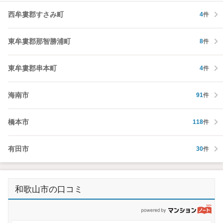
西牟婁郡すさみ町
4
件
東牟婁郡那智勝浦町
8
件
東牟婁郡串本町
4
件
海南市
91
件
橋本市
118
件
有田市
30
件
和歌山市の口コミ
p