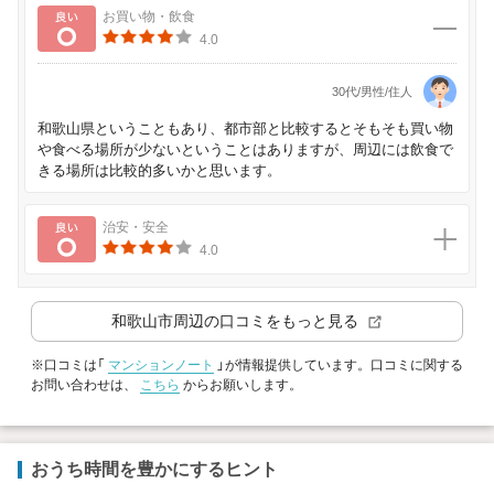
良い
お買い物・飲食
4.0
30代/男性/住人
和歌山県ということもあり、都市部と比較するとそもそも買い物
や食べる場所が少ないということはありますが、周辺には飲食で
きる場所は比較的多いかと思います。
良い
治安・安全
4.0
和歌山市
周辺の口コミをもっと見る
※口コミは「
マンションノート
」が情報提供しています。口コミに関する
お問い合わせは、
こちら
からお願いします。
おうち時間を豊かにするヒント