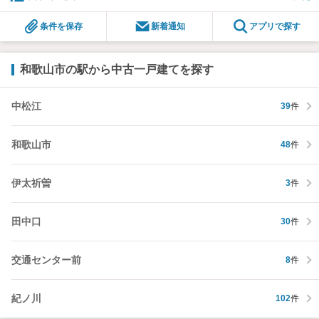
条件を保存
新着通知
アプリで探す
和歌山市の駅から中古一戸建てを探す
中松江
39
件
和歌山市
48
件
伊太祈曽
3
件
田中口
30
件
交通センター前
8
件
紀ノ川
102
件