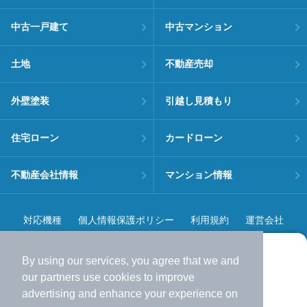
中古一戸建て
中古マンション
土地
不動産売却
外壁塗装
引越し見積もり
住宅ローン
カードローン
不動産会社情報
マンション情報
対応機種
個人情報保護ポリシー
利用規約
運営会社
ヘルプ・お問い合わせ
採用情報
By using our services, you agree that we and
より使いやすくなった
our
partners
use cookies to improve
アプリで物件探ししませんか？
advertising and enhance your experience on
✔️
サクサク動く地図で物件検索