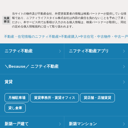
当サイトの物件及び不動産会社、外壁塗装業者の情報は検索パートナーが提供している情
報であり、ニフティライフスタイル株式会社は内容の責任を負わないことを予めご了承く
免責
事項
ださい。本サービス内でお客様が入力される個人情報は、検索パートナーが取得し、同社
の定める個人情報規約に従って取り扱われます。
不動産・住宅情報のニフティ不動産
不動産購入
中古住宅・中古物件・中古一戸
ニフティ不動産
ニフティ不動産アプリ
＼Because／ ニフティ不動産
賃貸
月極駐車場
賃貸事務所・賃貸オフィス
貸店舗・店舗賃貸
貸し倉庫
新築一戸建て
新築マンション