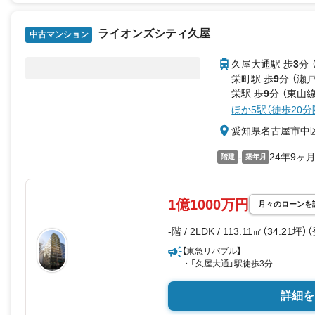
ライオンズシティ久屋
中古マンション
久屋大通駅 歩
3
分 
栄町駅 歩
9
分 （瀬
栄駅 歩
9
分 （東山
ほか5駅（徒歩20分
愛知県名古屋市中
-
24年9ヶ
階建
築年月
1億1000万円
月々のローンを
-階 / 2LDK / 113.11㎡（34.21坪
【東急リバブル】
・「久屋大通」駅徒歩3分
・面積：117.04m2
詳細を