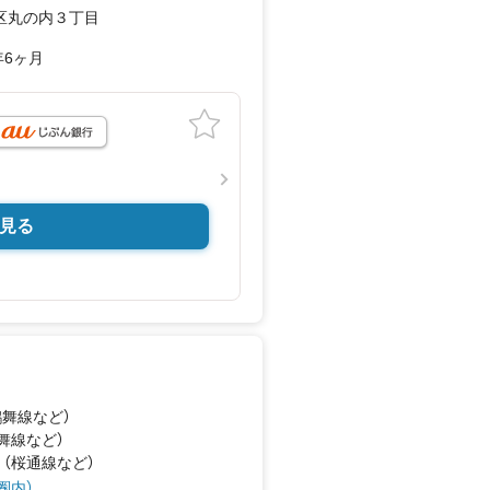
区丸の内３丁目
年6ヶ月
見る
鶴舞線
など
）
鶴舞線
など
）
 （桜通線
など
）
圏内）