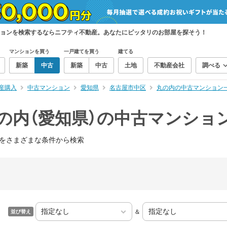
ションを検索するならニフティ不動産。あなたにピッタリのお部屋を探そう！
マンションを買う
一戸建てを買う
建てる
新築
中古
新築
中古
土地
不動産会社
調べる
産購入
中古マンション
愛知県
名古屋市中区
丸の内の中古マンション
の内（愛知県）の中古マンショ
をさまざまな条件から検索
＆
並び替え