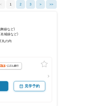
<
1
2
3
>
>>
鶴舞線
など
）
（名城線
など
）
区丸の内
見学予約