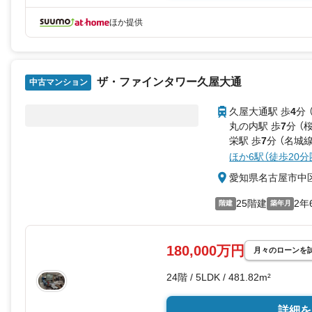
ほか提供
ザ・ファインタワー久屋大通
中古マンション
久屋大通駅 歩
4
分 
丸の内駅 歩
7
分 （
栄駅 歩
7
分 （名城
ほか6駅（徒歩20分
愛知県名古屋市中
25階建
2年
階建
築年月
180,000万円
月々のローンを
24階 / 5LDK / 481.82m²
詳細を