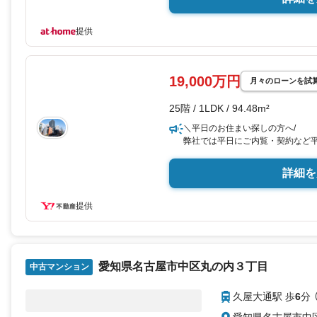
提供
19,000万円
月々のローンを試
25階 / 1LDK / 94.48m²
＼平日のお住まい探しの方へ/
弊社では平日にご内覧・契約など
にサービスをご用意しています。
詳細を
＼お仕事で忙しい方へ/
午前10時から午後7時まで”毎日”
したら営業時間外でのご内覧もご
提供
＼本物件の他にも気になる物件があ
不動産業者間で不動産情報が共有
その他隣接エリアでもご内覧が可
愛知県名古屋市中区丸の内３丁目
中古マンション
【ウィル不動産販売 久屋大通営業
◎地下鉄東山線「栄」駅7A出口から
久屋大通駅 歩
6
分 
口から徒歩1分