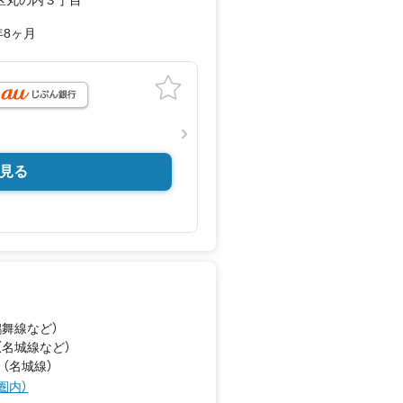
区丸の内３丁目
あり
し）
年8ヶ月
なっております。ぜひお気軽にご連
地を見学する（無料）」ボタンより
すとスムーズにご案内が可能です。
見る
鶴舞線
など
）
（名城線
など
）
 （名城線）
圏内）