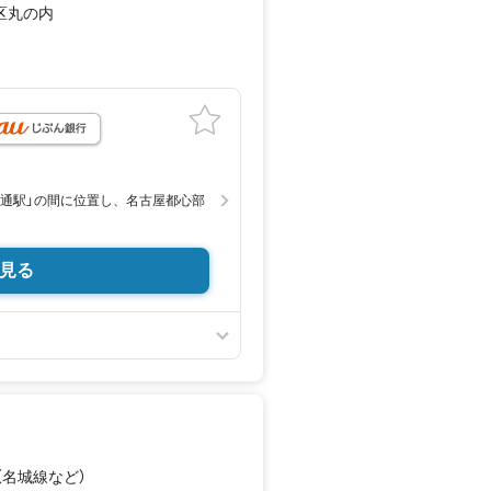
区丸の内
月
大通駅」の間に位置し、名古屋都心部
見る
（名城線
など
）