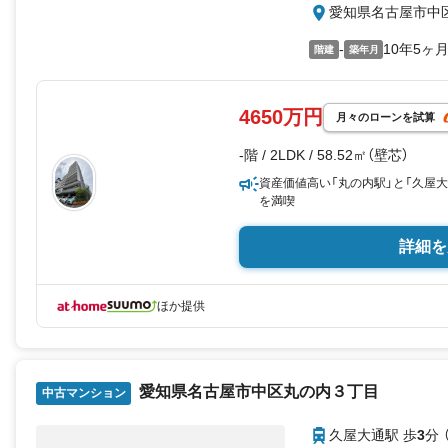
愛知県名古屋市中
-
10年5ヶ
階建
築年月
4650万円
月々のローンを試算
-階 / 2LDK / 58.52㎡（壁芯）
資産価値高い「丸の内駅」と「久屋
を満喫
詳細を
ほか提供
愛知県名古屋市中区丸の内３丁目
中古マンション
久屋大通駅 歩
3
分 