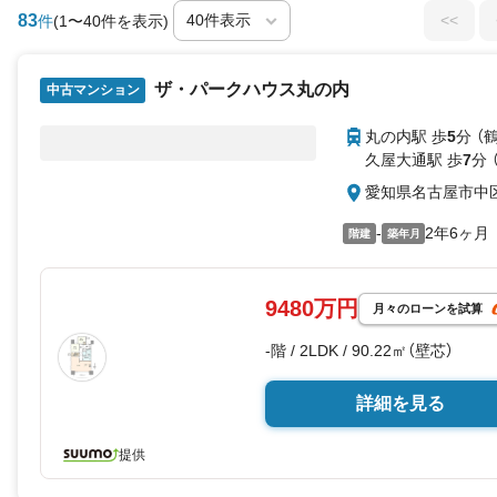
83
<<
件
(1〜40件を表示)
ザ・パークハウス丸の内
中古マンション
丸の内駅 歩
5
分 （
久屋大通駅 歩
7
分 
愛知県名古屋市中
-
2年6ヶ月
階建
築年月
9480万円
月々のローンを試算
-階 / 2LDK / 90.22㎡（壁芯）
詳細を見る
提供