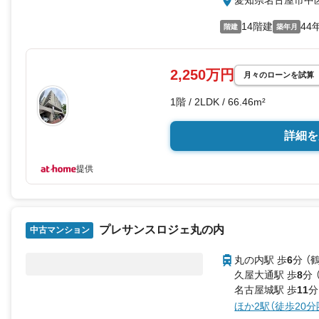
愛知県名古屋市中
◎お子様が遊べるキッズスペース
◎営業時間 10:0019:00（定休日無
14階建
44
階建
築年月
上記時間はお電話が繋がりやすく
絡下さい！
現地を見学される場合は「室内・現
ご希望の日時をご記入いただけま
2,250万円
月々のローンを試算
1階 / 2LDK / 66.46m²
詳細を
提供
プレサンスロジェ丸の内
中古マンション
丸の内駅 歩
6
分 （
久屋大通駅 歩
8
分 
名古屋城駅 歩
11
分
ほか2駅（徒歩20分