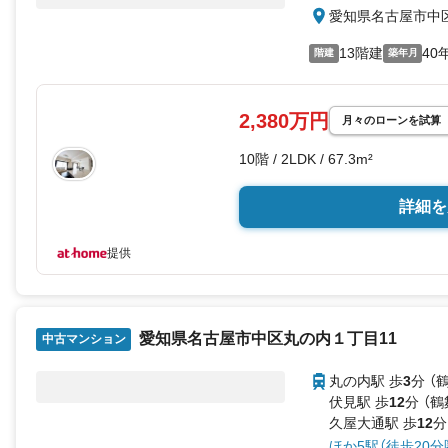
愛知県名古屋市中
13階建
40
階建
築年月
2,380万円
月々のローンを試算
10階 / 2LDK / 67.3m²
詳細を
提供
愛知県名古屋市中区丸の内１丁目11
中古マンション
丸の内駅 歩
3
分 （
伏見駅 歩
12
分 （
久屋大通駅 歩
12
分
ほか5駅（徒歩20分