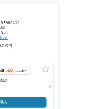
（名城線
など
）
戸線）
線
など
）
圏内）
区丸の内
月
試算
）（登記）
見る