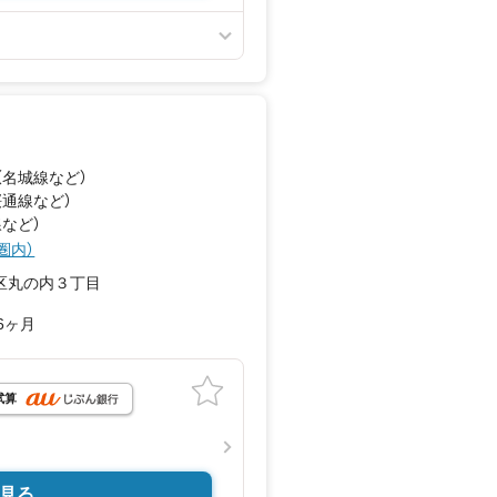
（名城線
など
）
桜通線
など
）
線
など
）
圏内）
区丸の内３丁目
6ヶ月
試算
見る