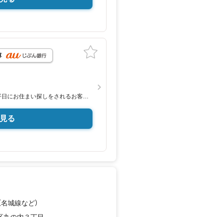
算
平日にお住まい探しをされるお客様
見る
営業しています。事前にご予約頂きま
対応いたします。
る方へ/
されているので、名古屋市全域や、
能です！
所】
徒歩1分、名城線「久屋大通」駅7A出
（名城線
など
）