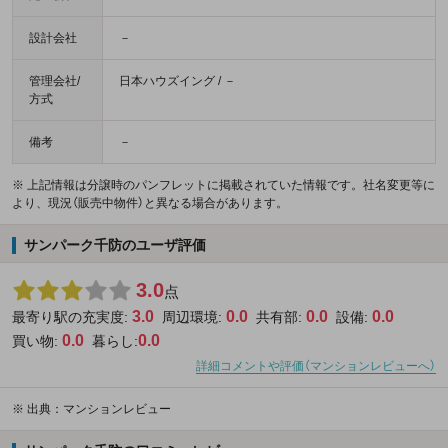
設計会社
－
管理会社/
日本ハウズイング / －
方式
備考
－
※ 上記情報は分譲時のパンフレットに掲載されていた情報です。社名変更等に
より、現況（販売中物件）と異なる場合があります。
サンパーク千防のユーザ評価
3.0
点
3.0
0.0
0.0
0.0
最寄り駅の充実度:
周辺環境:
共有部:
設備:
0.0
0.0
買い物:
暮らし:
詳細コメントや評価（マンションレビューへ）
※
出典：マンションレビュー