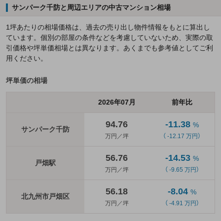
サンパーク千防と周辺エリアの中古マンション相場
1坪あたりの相場価格は、過去の売り出し物件情報をもとに算出し
ています。個別の部屋の条件などを考慮していないため、実際の取
引価格や坪単価相場とは異なります。あくまでも参考値としてご利
用ください。
坪単価の相場
2026年07月
前年比
94.76
-11.38
%
サンパーク千防
万円／坪
（ -12.17 万円）
56.76
-14.53
%
戸畑駅
万円／坪
（ -9.65 万円）
56.18
-8.04
%
北九州市戸畑区
万円／坪
（ -4.91 万円）