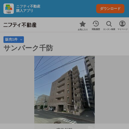
ニフティ不動産
ダウンロード
購入アプリ
カンタン検索
閲覧履歴
マイページ
お気に入り
販売1件
サンパーク千防