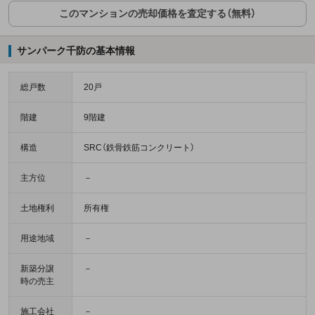
このマンションの売却価格を査定する（無料）
サンパーク千防の基本情報
総戸数
20戸
階建
9階建
構造
SRC（鉄骨鉄筋コンクリート）
主方位
－
土地権利
所有権
用途地域
－
新築分譲
－
時の売主
施工会社
－