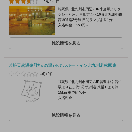
3.7点
/
21件
福岡県 / 北九州市周辺 / JR小倉駅よりタ
クシー利用、戸畑方面へ10分北九州都市
高速道路2号線 日明ランプより1分
入浴料金：850円～
施設情報を見る
若松天然温泉「旅人の湯」ホテルルートイン北九州若松駅東
-点
/
0件
福岡県 / 北九州市周辺 / JR筑豊本線 若松
駅より徒歩約5分/九州道 八幡ICより約
15km 車で約40分
入浴料金：-
施設情報を見る