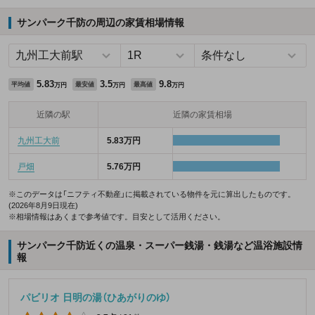
サンパーク千防の周辺の家賃相場情報
5.83
3.5
9.8
平均値
最安値
最高値
万円
万円
万円
近隣の駅
近隣の家賃相場
九州工大前
5.83万円
戸畑
5.76万円
※このデータは「ニフティ不動産」に掲載されている物件を元に算出したものです。
(2026年8月9日現在)
※相場情報はあくまで参考値です。目安として活用ください。
サンパーク千防近くの温泉・スーパー銭湯・銭湯など温浴施設情
報
パビリオ 日明の湯（ひあがりのゆ）