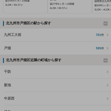
築33年9ヶ月 / 10階建
福岡県北九州市
築27年6ヶ月 / 14階建
3LDK / 59.27㎡
築28年1ヶ月 /
4LDK / 90.57㎡
3LDK～4LDK /
北九州市戸畑区の駅から探す
九州工大前
701
件
戸畑
595
件
北九州市戸畑区近隣の町域から探す
千防
新池
中原西