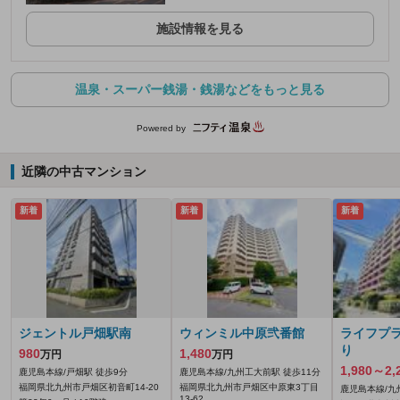
施設情報を見る
温泉・スーパー銭湯・銭湯などをもっと見る
Powered by
近隣の中古マンション
新着
新着
新着
ジェントル戸畑駅南
ウィンミル中原弐番館
ライフプ
り
980
1,480
万円
万円
1,980～2,
鹿児島本線/戸畑駅 徒歩9分
鹿児島本線/九州工大前駅 徒歩11分
福岡県北九州市戸畑区初音町14-20
福岡県北九州市戸畑区中原東3丁目
鹿児島本線/九
13-62