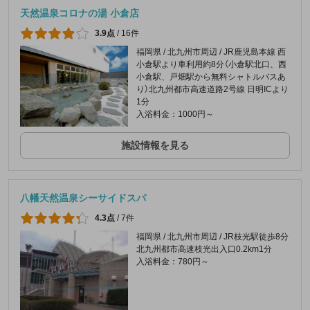
天然温泉コロナの湯 小倉店
3.9点
/
16件
福岡県 / 北九州市周辺 / JR鹿児島本線 西
小倉駅より車利用約8分（小倉駅北口、西
小倉駅、戸畑駅から無料シャトルバスあ
り）北九州都市高速道路2号線 日明ICより
1分
入浴料金：1000円～
施設情報を見る
八幡天然温泉シーサイドスパ
4.3点
/
7件
福岡県 / 北九州市周辺 / JR枝光駅徒歩8分
北九州都市高速枝光出入口0.2km1分
入浴料金：780円～