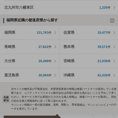
北九州市八幡東区
1,320
件
福岡県近隣の都道府県から探す
福岡県
佐賀県
151,763
件
19,477
件
長崎県
熊本県
27,622
件
39,571
件
大分県
宮崎県
28,499
件
21,936
件
鹿児島県
沖縄県
30,064
件
41,430
件
当サイトの物件及び不動産会社、外壁塗装業者の情報は検索パートナーが提供している情
報であり、ニフティライフスタイル株式会社は内容の責任を負わないことを予めご了承く
ださい。本サービス内でお客様が入力される個人情報は、検索パートナーが取得し、同社
免責
事項
の定める個人情報規約に従って取り扱われます。
マンション情報の一部の販売価格、賃料、間取り、専有面積は、マンションレビューのデ
ータを表示しています。