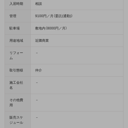
入居時期
相談
管理
9100円／月（委託(通勤)）
駐車場
敷地内（8000円／月）
用途地域
近隣商業
リフォー
－
ム
取引態様
仲介
施工会社
－
名
その他費
－
用
販売スケ
－
ジュール