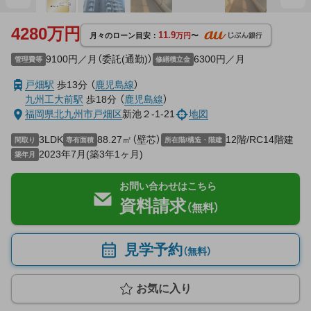
4280万円
11.9
月々のローン目安：
万円
〜
9100円／月（委託(通勤)）
6300円／月
管理費等
修繕積立金
戸畑駅
歩13分
（
鹿児島線
）
九州工大前駅
歩18分
（
鹿児島線
）
福岡県
北九州市戸畑区
新池２-1-21
地図
3LDK
88.27㎡（壁芯）
12階/RC14階建
間取り
専有面積
所在階/構造・階建
2023年7月(築3年1ヶ月)
築年月
お問い合わせはこちら
資料請求
（無料）
見学予約
（無料）
お気に入り