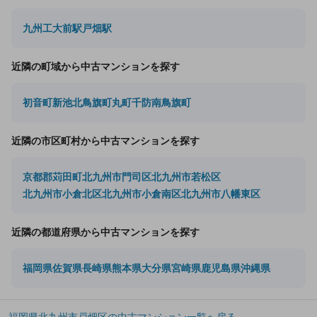
九州工大前駅
戸畑駅
近隣の町域から中古マンションを探す
初音町
新池
北鳥旗町
丸町
千防
南鳥旗町
近隣の市区町村から中古マンションを探す
京都郡苅田町
北九州市門司区
北九州市若松区
北九州市小倉北区
北九州市小倉南区
北九州市八幡東区
近隣の都道府県から中古マンションを探す
福岡県
佐賀県
長崎県
熊本県
大分県
宮崎県
鹿児島県
沖縄県
福岡県北九州市戸畑区の中古マンション一覧へ戻る