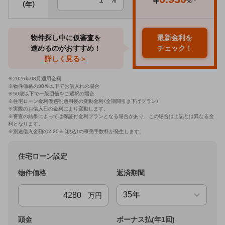
％
年
%
（年）
物件探し中に仮審査を
最新金利を
進めるのがおすすめ！
チェック！
詳しく見る＞
※
2026年08月適用金利
※物件価格の80％以下でお借入れの場合
※50歳以下で一般団信をご選択の場合
※住宅ローン金利優遇割適用後の変動金利（全期間引き下げプラン）
※実際のお借入日の金利により変動します。
※審査の結果によっては保証付金利プランとなる場合があり、この場合は上記とは異なる金
利となります。
※別途借入金額の2.20％（税込）の事務手数料が発生します。
住宅ローン設定
物件価格
返済期間
万円
頭金
ボーナス払(年1回)