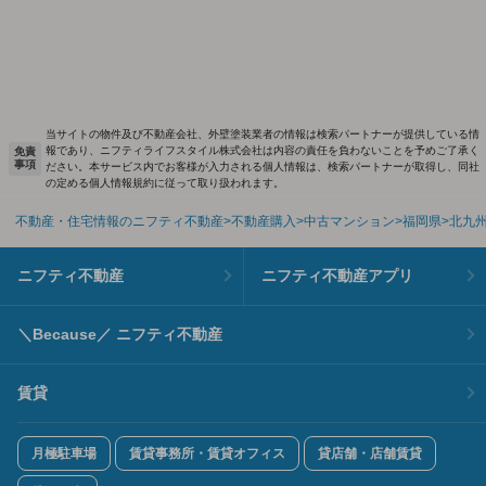
当サイトの物件及び不動産会社、外壁塗装業者の情報は検索パートナーが提供している情
報であり、ニフティライフスタイル株式会社は内容の責任を負わないことを予めご了承く
免責
事項
ださい。本サービス内でお客様が入力される個人情報は、検索パートナーが取得し、同社
の定める個人情報規約に従って取り扱われます。
不動産・住宅情報のニフティ不動産
不動産購入
中古マンション
福岡県
北九
ニフティ不動産
ニフティ不動産アプリ
＼Because／ ニフティ不動産
賃貸
月極駐車場
賃貸事務所・賃貸オフィス
貸店舗・店舗賃貸