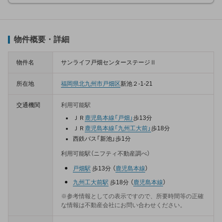
物件概要・詳細
物件名
サンライフ戸畑センターステージⅡ
所在地
福岡県
北九州市戸畑区
新池２-1-21
交通機関
利用可能駅
ＪＲ
鹿児島本線
「戸畑」
歩13分
ＪＲ
鹿児島本線
「九州工大前」
歩18分
西鉄バス「新池」歩1分
利用可能駅（ニフティ不動産調べ）
戸畑駅
歩13分
（
鹿児島本線
）
九州工大前駅
歩18分
（
鹿児島本線
）
※参考情報としての表示ですので、所要時間等の正確
な情報は不動産会社にお問い合わせください。