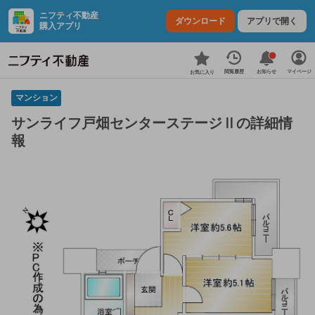
ニフティ不動産
ダウンロード
アプリで開く
購入アプリ
お知らせ
閲覧履歴
マイページ
お気に入り
マンション
サンライフ戸畑センターステージⅡの詳細情
報