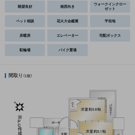
ウォークインクロー
眺望良好
南西向き
ゼット
ペット相談
花火大会鑑賞
平坦地
床暖房
エレベーター
宅配ボックス
駐輪場
バイク置場
間取り
（1枚）