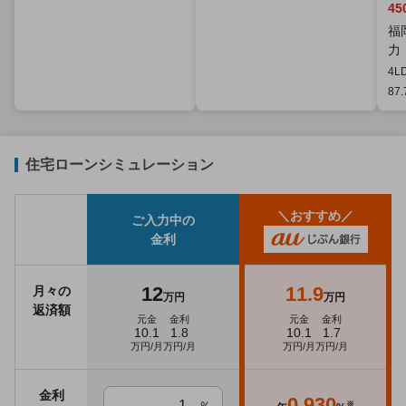
45
福
力
4L
87
住宅ローンシミュレーション
＼おすすめ／
ご入力中の
金利
12
11.9
月々の
万円
万円
返済額
元金
金利
元金
金利
10.1
1.8
10.1
1.7
万円/月
万円/月
万円/月
万円/月
金利
0.930
※