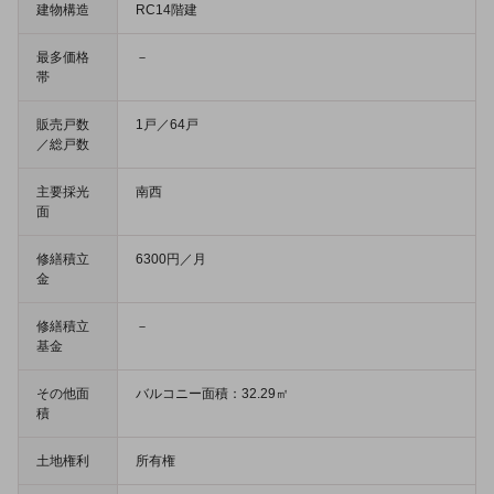
建物構造
RC14階建
最多価格
－
帯
販売戸数
1戸／64戸
／総戸数
主要採光
南西
面
修繕積立
6300円／月
金
修繕積立
－
基金
その他面
バルコニー面積：32.29㎡
積
土地権利
所有権