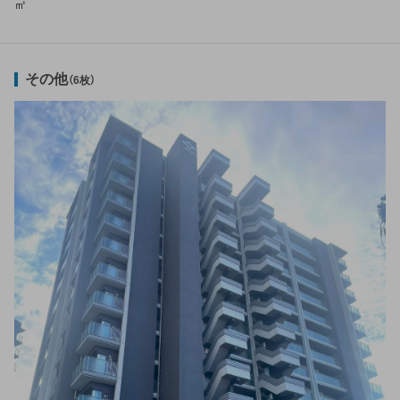
㎡
その他
（6枚）