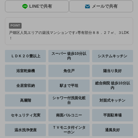
LINEで共有
メールで共有
POINT
戸畑区人気エリアの築浅マンションです♪専有部分８８．２７㎡、３LDK
！
スーパー 徒歩10分以
ＬＤＫ２０畳以上
システムキッチン
内
浴室乾燥機
角住戸
陽当り良好
総合病院 徒歩10分以
全居室収納
駅まで平坦
内
シャワー付洗面化粧
高層階
対面式キッチン
台
セキュリティ充実
南面バルコニー
平面駐車場
ＴＶモニタ付インタ
温水洗浄便座
通風良好
ーホン