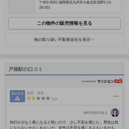
〒802-0001 福岡県北九州市小倉北区浅野2-12-
28-201
この物件の販売情報を見る
他の取り扱い不動産会社を表示
戸畑駅の口コミ
p
気になる
治安・安全
2.0
40代/女性/元住人
街灯が少なく夜になると暗いので、少し不安を感じた。男性は気
にならないかもしれないが、女性は不安を感じる人もいるかも。