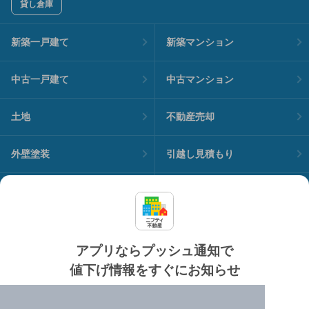
貸し倉庫
新築一戸建て
新築マンション
中古一戸建て
中古マンション
土地
不動産売却
外壁塗装
引越し見積もり
住宅ローン
カードローン
不動産会社情報
マンション情報
アプリならプッシュ通知で
値下げ情報をすぐにお知らせ
対応機種
個人情報保護ポリシー
利用規約
運営会社
✔️
買い時を逃さない便利なプッシュ通知
ヘルプ・お問い合わせ
採用情報