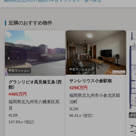
近隣のおすすめ物件
中古マンション
中古マンション
サンレリウス小倉駅南
グランリビオ高見條五条（西
館）
4298万円
4480万円
福岡県北九州市小倉北区鍛
福岡県北九州市八幡東区高
冶町
見
3LDK
4LDK
66.41㎡（壁芯）
中古
147.93㎡（登記）
ア
ー