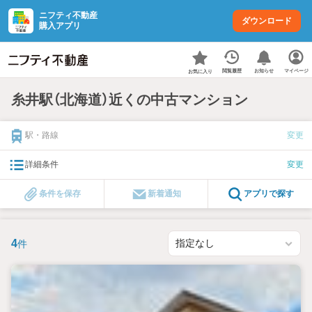
ニフティ不動産
ダウンロード
購入アプリ
お知らせ
閲覧履歴
マイページ
お気に入り
糸井駅（北海道）近くの中古マンション
駅・路線
変更
詳細条件
変更
条件を保存
新着通知
アプリで探す
4
件