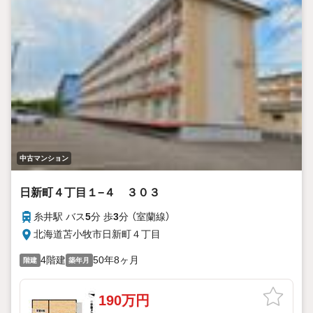
中古マンション
日新町４丁目１−４ ３０３
糸井駅 バス
5
分 歩
3
分 （室蘭線）
北海道苫小牧市日新町４丁目
4階建
50年8ヶ月
階建
築年月
190万円