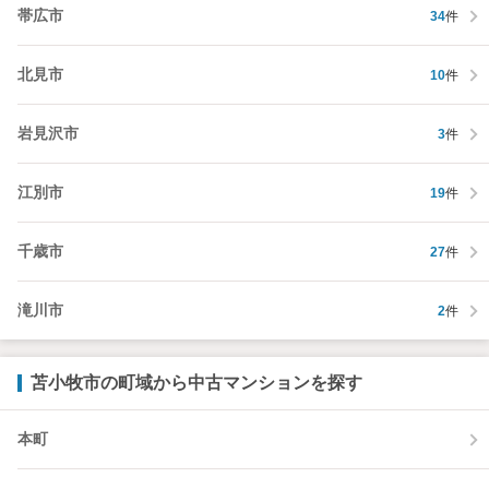
帯広市
34
件
北見市
10
件
岩見沢市
3
件
江別市
19
件
千歳市
27
件
滝川市
2
件
苫小牧市の町域から中古マンションを探す
本町