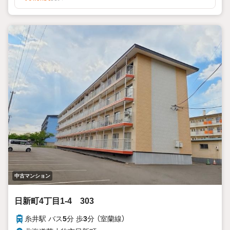
敷地境界にすいて、既在のブロック塀や庭木等の越境がある
場合はその越境を解消できない可能性があり、その場合は現
状でのお引き渡しとなります。本物件は入居中のため、直接
のご訪問は固くお断りします。
中古マンション
日新町4丁目1-4 303
糸井駅 バス
5
分 歩
3
分 （室蘭線）