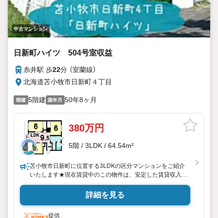
中古マンション
日新町ハイツ 504号室収益
糸井駅 歩
22
分 （室蘭線）
北海道苫小牧市日新町４丁目
5階建
50年8ヶ月
階建
築年月
380万円
5階 / 3LDK / 64.54m²
苫小牧市日新町に位置する3LDKの区分マンションをご紹介
いたします★現在賃貸中のこの物件は、安定した賃貸収入を
望む方にとって理想的です！想定利回りは14.21％★このマ
ンションは生活利便性にも優れていて、徒歩圏内にはスーパ
詳細を見る
ーがあり、々の買い物もとても便利★物件の詳細等のお問合
せはハウスドゥまで、気軽にいつでもご連絡ください！！※
提供