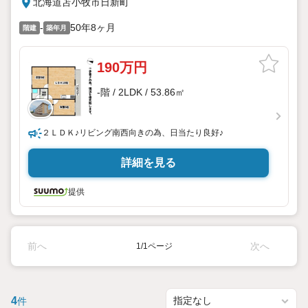
北海道苫小牧市日新町
-
50年8ヶ月
階建
築年月
190万円
-階 / 2LDK / 53.86㎡
２ＬＤＫ♪リビング南西向きの為、日当たり良好♪
詳細を見る
提供
前へ
次へ
1/1ページ
4
件