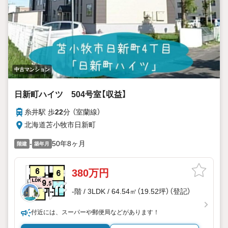
中古マンション
日新町ハイツ 504号室【収益】
糸井駅 歩
22
分 （室蘭線）
北海道苫小牧市日新町
-
50年8ヶ月
階建
築年月
380万円
-階 / 3LDK / 64.54㎡（19.52坪）（登記）
付近には、スーパーや郵便局などがあります！