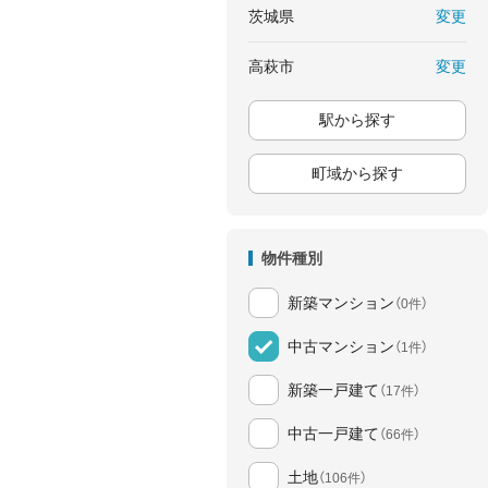
変更
茨城県
変更
高萩市
駅から探す
町域から探す
物件種別
新築マンション
（0件）
中古マンション
（1件）
新築一戸建て
（17件）
中古一戸建て
（66件）
土地
（106件）