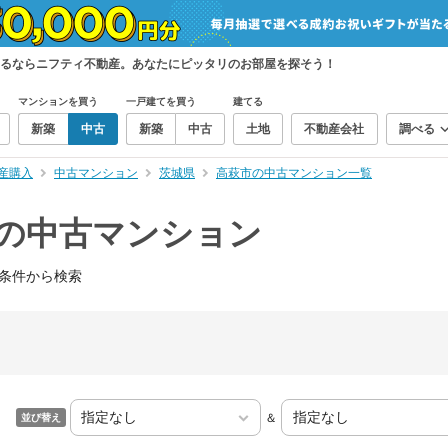
するならニフティ不動産。あなたにピッタリのお部屋を探そう！
マンションを買う
一戸建てを買う
建てる
新築
中古
新築
中古
土地
不動産会社
調べる
産購入
中古マンション
茨城県
高萩市の中古マンション一覧
）の中古マンション
条件から検索
＆
並び替え