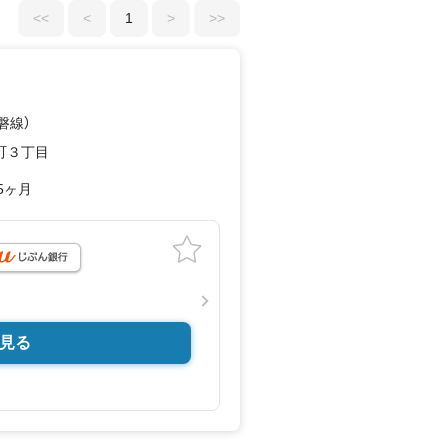
<<
<
1
>
>>
磐線）
町３丁目
5ヶ月
見る