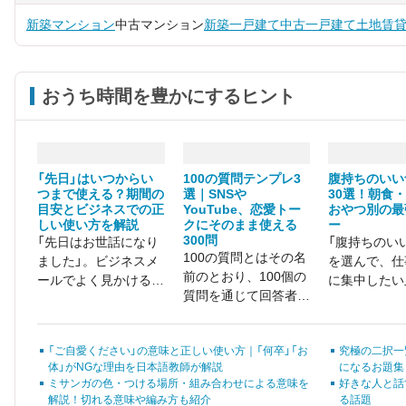
新築マンション
中古マンション
新築一戸建て
中古一戸建て
土地
賃
おうち時間を豊かにするヒント
「先日」はいつからい
100の質問テンプレ3
腹持ちのいい
つまで使える？期間の
選｜SNSや
30選！朝食
目安とビジネスでの正
YouTube、恋愛トー
おやつ別の最
しい使い方を解説
クにそのまま使える
ー
300問
「先日はお世話になり
「腹持ちのい
100の質問とはその名
ました」。ビジネスメ
を選んで、仕
前のとおり、100個の
ールでよく見かけるこ
に集中したい」
質問を通じて回答者の
のフレーズ、実は「先
にお腹が空い
人となりを知る、人気
日」がどの期間を指す
い、ストレス
企画です。
のか、はっきり知って
る……」
「ご自愛ください」の意味と正しい使い方｜「何卒」「お
究極の二択一
いる人は意外と少ない
体」がNGな理由を日本語教師が解説
になるお題集
ものです。
ミサンガの色・つける場所・組み合わせによる意味を
好きな人と話
解説！切れる意味や編み方も紹介
る話題