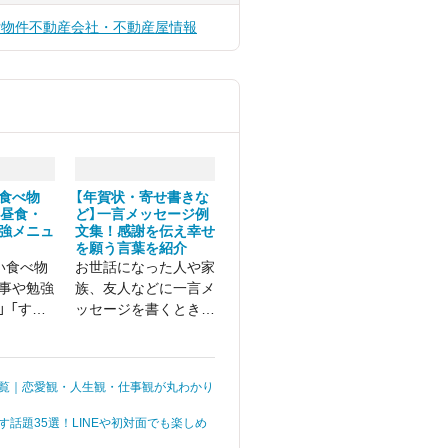
貸物件
不動産会社・不動産屋情報
食べ物
【年賀状・寄せ書きな
・昼食・
ど】一言メッセージ例
強メニュ
文集！感謝を伝え幸せ
を願う言葉を紹介
い食べ物
お世話になった人や家
事や勉強
族、友人などに一言メ
 「すぐ
ッセージを書くとき
てしま
に、「伝えたい気持ち
を感じ
はあるのに、言葉がう
まく出てこない」とい
覧｜恋愛観・人生観・仕事観が丸わかり
う経験をしたことがあ
る方は多いのではない
す話題35選！LINEや初対面でも楽しめ
でしょうか。