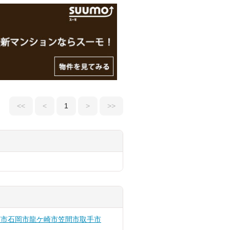
<<
<
1
>
>>
河市
石岡市
龍ケ崎市
笠間市
取手市