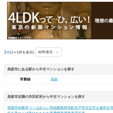
1
件
(1〜1件を表示)
高萩市にある駅から中古マンションを探す
常磐線
高萩
高萩市近隣の市区町村から中古マンションを探す
筑西市
稲敷市
つくばみらい市
稲敷郡阿見町
水戸市
日立市
土浦市
古