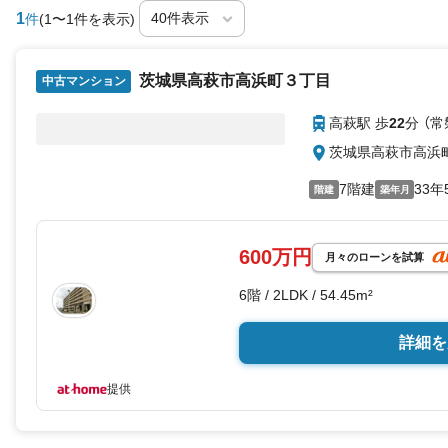
1
件
(1〜1件を表示)
茨城県高萩市高浜町３丁目
中古マンション
高萩駅 歩
22
分 （常
茨城県高萩市高浜
7階建
33年
階建
築年月
600万円
月々のローンを試算
6階 / 2LDK / 54.45m²
詳細を
提供