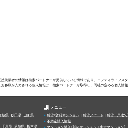
壁塗装業者の情報は検索パートナーが提供している情報であり、ニフティライフスタ
でお客様が入力される個人情報は、検索パートナーが取得し、同社の定める個人情報
メニュー
宮城県
秋田県
山形県
賃貸
（
賃貸マンション
｜
賃貸アパート
｜
賃貸一戸建て
不動産購入情報
千葉県
茨城県
栃木県
マンション購入
（
新築マンション
｜
中古マンション
）