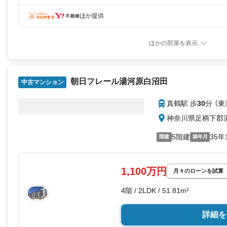
ほか提供
ほかの部屋を表示
朝日フレール湯河原白沼田
中古マンション
真鶴駅 歩
30
分 （
神奈川県足柄下郡
5階建
35年
階建
築年月
1,100万円
月々のローンを試算
4階 / 2LDK / 51.81m²
詳細を