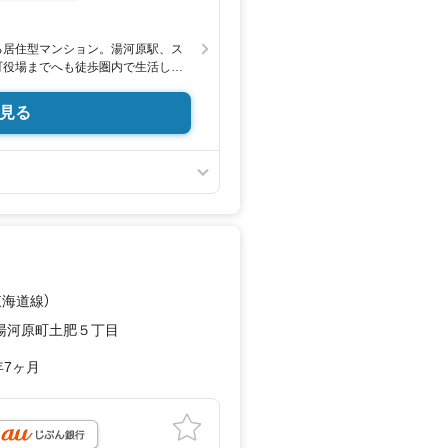
る居住型マンション。湯河原駅、ス
町役場までへも徒歩圏内で生活しや
長のLDKはキッチンと仕切りをつ
ンパクトながらも利用しやすいで
見る
ひご検討ください。
東海道線）
湯河原町土肥５丁目
年7ヶ月