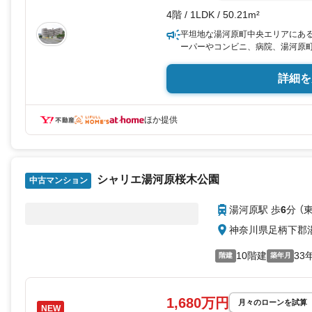
4階 / 1LDK / 50.21m²
平坦地な湯河原町中央エリアにあ
ーパーやコンビニ、病院、湯河原
すい住環境にあるのが魅力です。縦
けやすい間取りとなっており、コ
詳細を
す。湯河原に移住をしたい方はぜ
ほか提供
シャリエ湯河原桜木公園
中古マンション
湯河原駅 歩
6
分 （
神奈川県足柄下郡
10階建
33
階建
築年月
1,680万円
月々のローンを試算
NEW