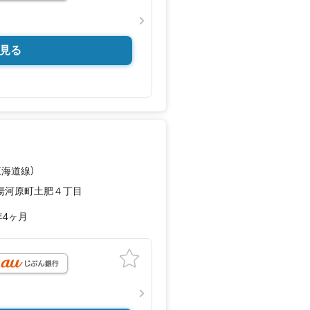
見る
東海道線）
湯河原町土肥４丁目
年4ヶ月