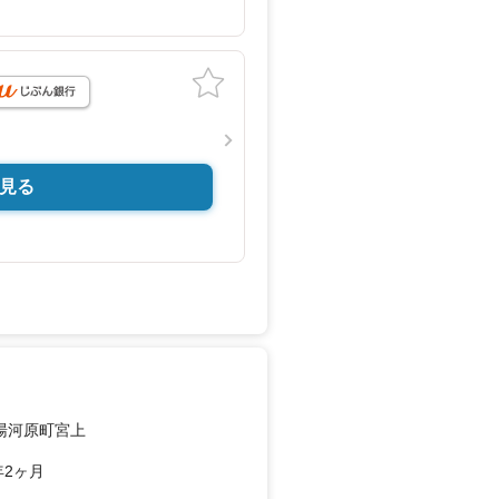
見る
湯河原町宮上
年2ヶ月