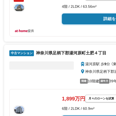
4階 / 2LDK / 63.56m²
詳細を
提供
神奈川県足柄下郡湯河原町土肥４丁目
中古マンション
湯河原駅 歩
9
分 （
神奈川県足柄下郡
10階建
39
階建
築年月
1,899万円
月々のローンを試算
6階 / 2LDK / 60.9m²