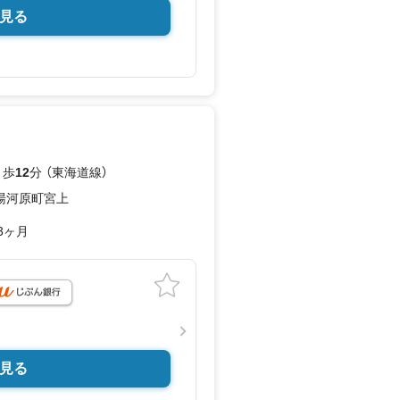
見る
 歩
12
分 （東海道線）
湯河原町宮上
3ヶ月
見る