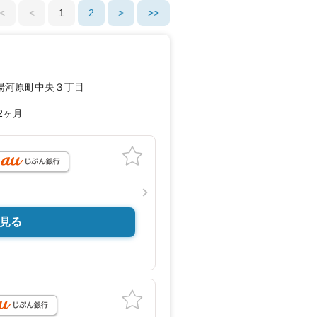
<
<
1
2
>
>>
湯河原町中央３丁目
2ヶ月
見る