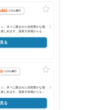
ョン。木々に囲まれた自然豊かな場
を楽しめます。温泉大浴場からも湯
時間をお過ごしいただけます。こち
ており、ゆるやかな曲線から柔らか
見る
室の間のタペストリーガラスが洗練
で南東側に窓があり、日当たりも良好
ョン。木々に囲まれた自然豊かな場
を楽しめます。温泉大浴場からも湯
時間をお過ごしいただけます。専用
り、大きい荷物がある方も安心して
見る
ため、内覧希望の際は前もってのご