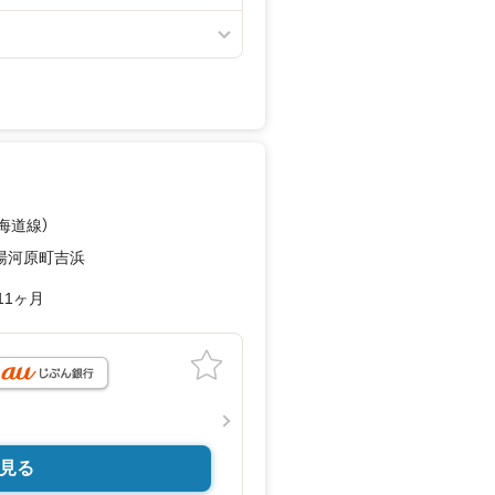
東海道線）
湯河原町吉浜
11ヶ月
見る