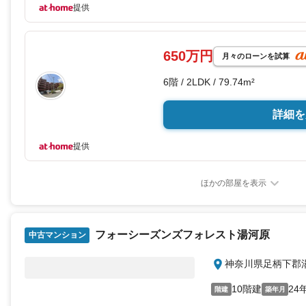
提供
650万円
月々のローンを試算
6階 / 2LDK / 79.74m²
詳細を
提供
ほかの部屋を表示
フォーシーズンズフォレスト湯河原
中古マンション
神奈川県足柄下郡
10階建
24
階建
築年月