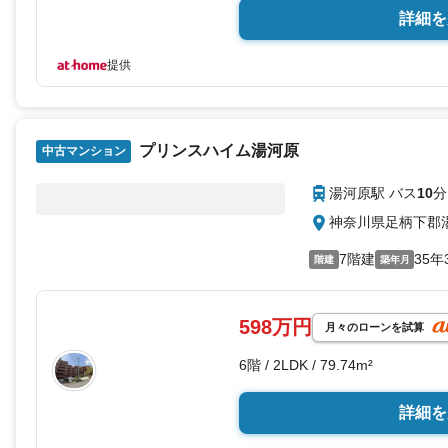
詳細を
提供
プリンスハイム湯河原
中古マンション
湯河原駅 バス
10
分
神奈川県足柄下郡
7階建
35年
階建
築年月
598万円
月々のローンを試算
6階 / 2LDK / 79.74m²
詳細を