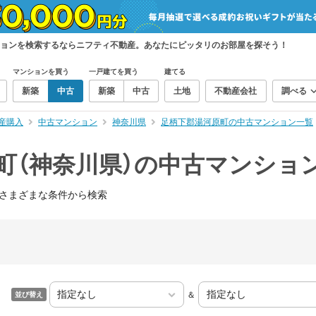
ションを検索するならニフティ不動産。あなたにピッタリのお部屋を探そう！
マンションを買う
一戸建てを買う
建てる
新築
中古
新築
中古
土地
不動産会社
調べる
産購入
中古マンション
神奈川県
足柄下郡湯河原町の中古マンション一覧
町（神奈川県）の中古マンショ
さまざまな条件から検索
＆
並び替え