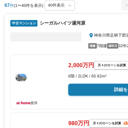
67
<
件
(1〜40件を表示)
シーガルハイツ湯河原
中古マンション
神奈川県足柄下郡
7階建
32年
階建
築年月
2,000万円
月々のローンを試算
6階 / 2LDK / 65.62m²
詳細を
提供
980万円
月々のローンを試算