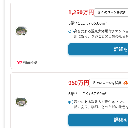
1,250万円
月々のローンを試算
5階 / 1LDK / 65.86m²
高台にある温泉大浴場付きマンシ
所にあり、季節ごとの自然の景色
河原の山を望み、ゆったりとした
らのお部屋は東側が半円型となっ
詳細を
い雰囲気を感じる室内。LDKと洋
感を出しています。5階の角住戸
です。
提供
950万円
月々のローンを試算
5階 / 1LDK / 67.99m²
高台にある温泉大浴場付きマンシ
所にあり、季節ごとの自然の景色
河原の山を望み、ゆったりとした
のトランクルームが併設されてお
詳細を
ご利用いただけます。※居住中の
予約をお願いいたします。