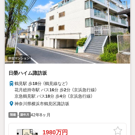
できない賞。それが「センチュリオン」です。 弊社はそのセン
チュリオンを2003年から欠かすことなく受賞し続けておりま
す。
「住宅ローン相談会」
お客様にあった無理のない住宅ローンの試算やご購入の際に
実際かかる諸費用の概算も行っております。人生最大のお買
い物になりますので、しっかりとした資金計画のアドバイス
をさせて頂きます。
中古マンション
日榮ハイム諏訪坂
鶴見駅 歩
18
分 （鶴見線
など
）
花月総持寺駅 バス
16
分 歩
2
分 （京浜急行線）
京急鶴見駅 バス
18
分 歩
4
分 （京浜急行線）
神奈川県横浜市鶴見区諏訪坂
-
42年8ヶ月
階建
築年月
1980万円