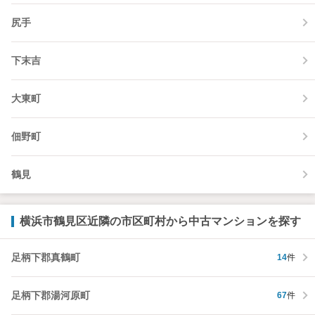
尻手
下末吉
大東町
佃野町
鶴見
横浜市鶴見区近隣の市区町村から中古マンションを探す
足柄下郡真鶴町
14
件
足柄下郡湯河原町
67
件