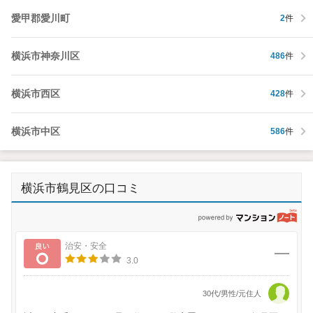
愛甲郡愛川町
2
件
横浜市神奈川区
486
件
横浜市西区
428
件
横浜市中区
586
件
横浜市鶴見区の口コミ
p
良い
治安・安全
3.0
30代/男性/元住人