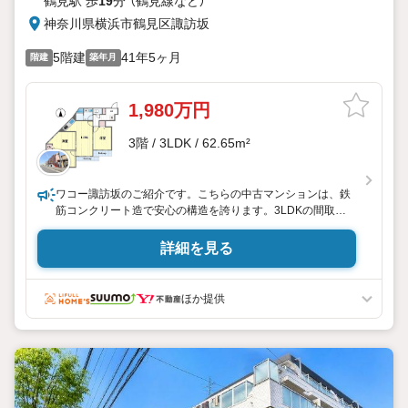
鶴見駅 歩
19
分 （鶴見線
など
）
神奈川県横浜市鶴見区諏訪坂
5階建
41年5ヶ月
階建
築年月
1,980万円
3階 / 3LDK / 62.65m²
ワコー諏訪坂のご紹介です。こちらの中古マンションは、鉄
筋コンクリート造で安心の構造を誇ります。3LDKの間取り
は、家族での生活に適した広さを提供します。収納も充実し
ており、クローゼットやシューズボックスを完備。日常の買
詳細を見る
い物には徒歩10分以内のスーパーが便利です。横浜西口で35
年。信頼と実績のセンチュリー21スターライフにお任せくだ
さい。
ほか提供
インターネット未公開やセンチュリー21ならではの物件も豊
富にご用意しております。
横浜駅西口より徒歩5分。お車でのご来店も可能です。
「センチュリオン獲得店舗」
全国約970店舗あるセンチュリー21のお店。その中でも、ア
メリカ本部が設ける一定基準を満たした、上位4％しか受賞