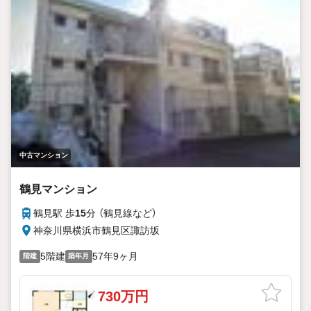
中古マンション
鶴見マンション
鶴見駅 歩
15
分 （鶴見線
など
）
神奈川県横浜市鶴見区諏訪坂
5階建
57年9ヶ月
階建
築年月
730万円