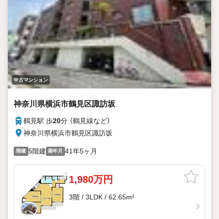
中古マンション
神奈川県横浜市鶴見区諏訪坂
鶴見駅 歩
20
分 （鶴見線
など
）
神奈川県横浜市鶴見区諏訪坂
5階建
41年5ヶ月
階建
築年月
1,980万円
3階 / 3LDK / 62.65m²