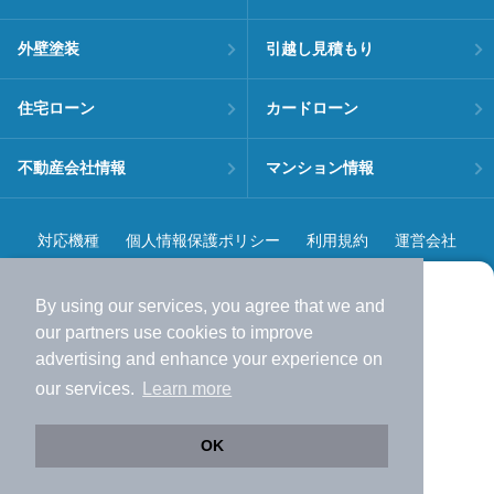
外壁塗装
引越し見積もり
住宅ローン
カードローン
不動産会社情報
マンション情報
対応機種
個人情報保護ポリシー
利用規約
運営会社
ヘルプ・お問い合わせ
採用情報
By using our services, you agree that we and
より使いやすくなった
our
partners
use cookies to improve
アプリで物件探ししませんか？
advertising and enhance your experience on
✔️
サクサク動く地図で物件検索
our services.
Learn more
✔️
新着物件・価格変動をすぐに通知
©NIFTY Lifestyle Co., Ltd.
✔️
会員登録なし
OK
Web版をこのまま使う
購入アプリを開く
市区町村を変更
詳細条件を変更