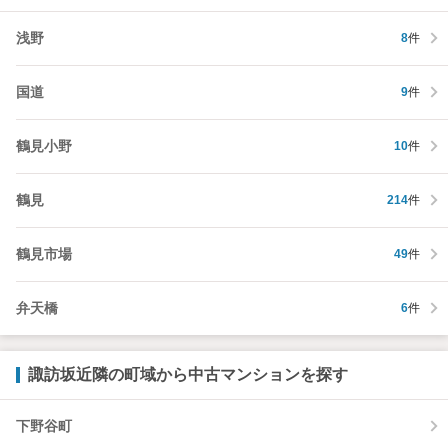
浅野
8
件
国道
9
件
鶴見小野
10
件
鶴見
214
件
鶴見市場
49
件
弁天橋
6
件
諏訪坂近隣の町域から中古マンションを探す
下野谷町