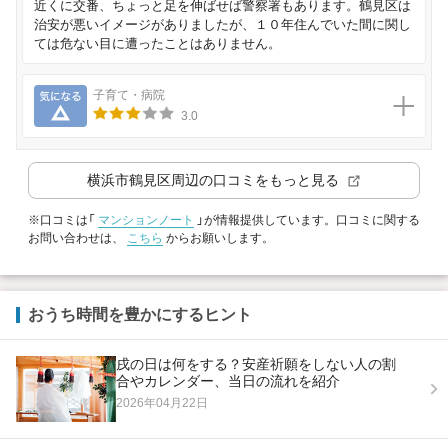
近くに交番、ちょっと足を伸ばせば警察署もあります。鶴見区は
治安が悪いイメージがありましたが、１０年住んでいた間に関し
ては危ない目に遭ったことはありません。
気になる
子育て・病院
3.0
横浜市鶴見区
周辺の口コミをもっと見る
※口コミは「
マンションノート
」が情報提供しています。口コミに関する
お問い合わせは、
こちら
からお願いします。
おうち時間を豊かにするヒント
戌の日は何をする？安産祈願をしない人の割
合やカレンダー、当日の流れを紹介
2026年04月22日