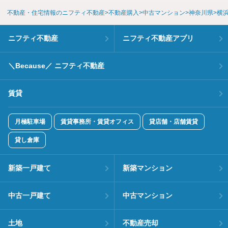
不動産・住宅情報のニフティ不動産
不動産購入
中古マンション
神奈川県
横
ニフティ不動産
ニフティ不動産アプリ
＼Because／ ニフティ不動産
賃貸
月極駐車場
賃貸事務所・賃貸オフィス
貸店舗・店舗賃貸
貸し倉庫
新築一戸建て
新築マンション
中古一戸建て
中古マンション
土地
不動産売却