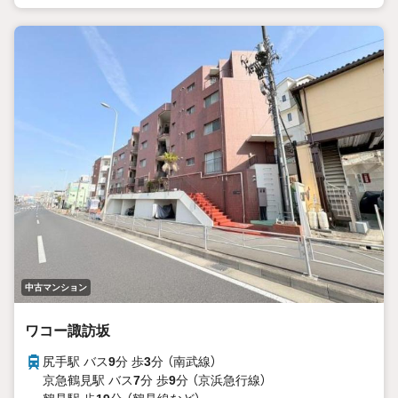
中古マンション
ワコー諏訪坂
尻手駅 バス
9
分 歩
3
分 （南武線）
京急鶴見駅 バス
7
分 歩
9
分 （京浜急行線）