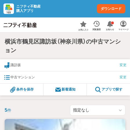
ニフティ不動産
ダウンロード
購入アプリ
お知らせ
閲覧履歴
マイページ
お気に入り
横浜市鶴見区諏訪坂（神奈川県）の中古マンシ
ョン
諏訪坂
変更
中古マンション
変更
条件を保存
新着通知
アプリで探す
5
件