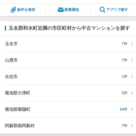
条件を保存
新着通知
アプリで探す
玉名郡和水町近隣の市区町村から中古マンションを探す
玉名市
7
件
山鹿市
7
件
合志市
1
件
菊池郡大津町
2
件
菊池郡菊陽町
16
件
阿蘇郡南阿蘇村
7
件