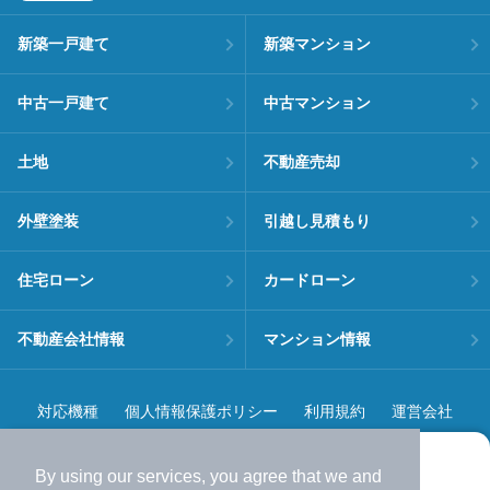
新築一戸建て
新築マンション
中古一戸建て
中古マンション
土地
不動産売却
外壁塗装
引越し見積もり
住宅ローン
カードローン
不動産会社情報
マンション情報
対応機種
個人情報保護ポリシー
利用規約
運営会社
ヘルプ・お問い合わせ
採用情報
By using our services, you agree that we and
より使いやすくなった