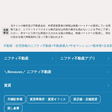
当サイトの物件及び不動産会社、外壁塗装業者の情報は検索パートナーが提供している情
報であり、ニフティライフスタイル株式会社は内容の責任を負わないことを予めご了承く
免責
事項
ださい。本サービス内でお客様が入力される個人情報は、検索パートナーが取得し、同社
の定める個人情報規約に従って取り扱われます。
不動産・住宅情報のニフティ不動産
不動産購入
中古マンション
熊本県
玉名
ニフティ不動産
ニフティ不動産アプリ
＼Because／ ニフティ不動産
賃貸
月極駐車場
賃貸事務所・賃貸オフィス
貸店舗・店舗賃貸
貸し倉庫