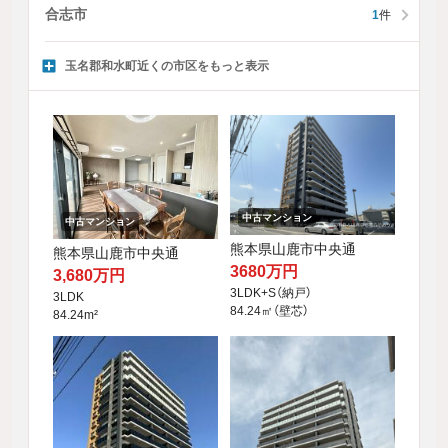
合志市
1
件
玉名郡和水町近くの市区をもっと表示
中古マンション
中古マンション
熊本県山鹿市中央通
熊本県山鹿市中央通
3680万円
3,680万円
3LDK+S（納戸）
3LDK
84.24㎡（壁芯）
84.24m²