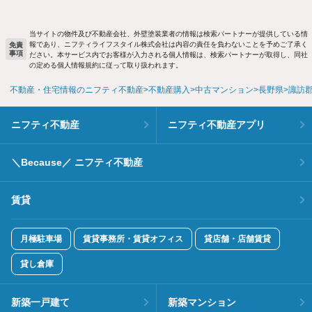
当サイトの物件及び不動産会社、外壁塗装業者の情報は検索パートナーが提供している情
報であり、ニフティライフスタイル株式会社は内容の責任を負わないことを予めご了承く
免責
事項
ださい。本サービス内でお客様が入力される個人情報は、検索パートナーが取得し、同社
の定める個人情報規約に従って取り扱われます。
不動産・住宅情報のニフティ不動産
不動産購入
中古マンション
長野県
諏訪
ニフティ不動産
ニフティ不動産アプリ
＼Because／ ニフティ不動産
賃貸
月極駐車場
賃貸事務所・賃貸オフィス
貸店舗・店舗賃貸
貸し倉庫
新築一戸建て
新築マンション