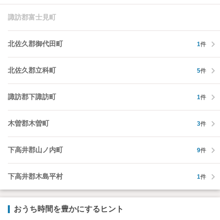
諏訪郡富士見町
北佐久郡御代田町
1
件
北佐久郡立科町
5
件
諏訪郡下諏訪町
1
件
木曽郡木曽町
3
件
下高井郡山ノ内町
9
件
下高井郡木島平村
1
件
おうち時間を豊かにするヒント