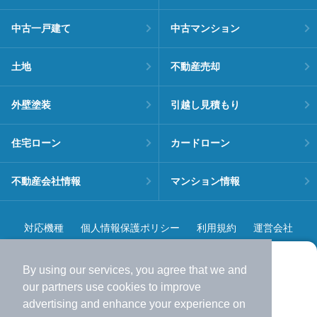
中古一戸建て
中古マンション
土地
不動産売却
外壁塗装
引越し見積もり
住宅ローン
カードローン
不動産会社情報
マンション情報
対応機種
個人情報保護ポリシー
利用規約
運営会社
ヘルプ・お問い合わせ
採用情報
By using our services, you agree that we and
より使いやすくなった
our
partners
use cookies to improve
アプリで物件探ししませんか？
advertising and enhance your experience on
✔️
サクサク動く地図で物件検索