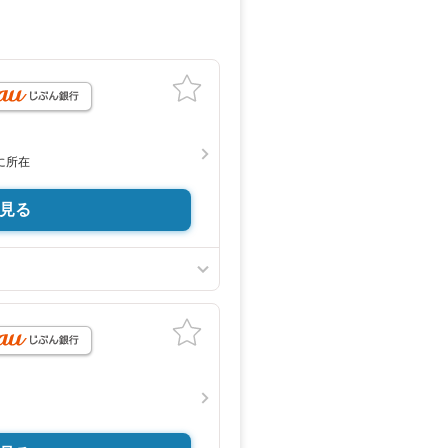
月
に所在
見る