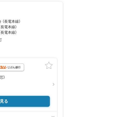
さをご体感ください。
分 （長電本線）
（長電本線）
（長電本線）
町
月
壁芯）
見る