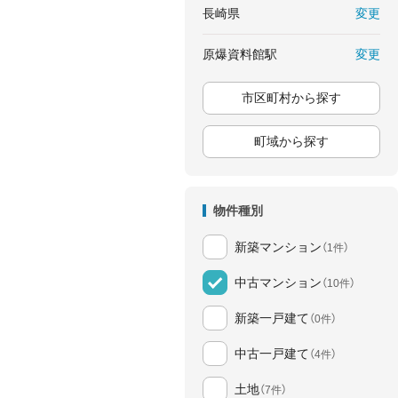
変更
長崎県
変更
原爆資料館駅
市区町村から探す
町域から探す
物件種別
新築マンション
（1件）
中古マンション
（10件）
新築一戸建て
（0件）
中古一戸建て
（4件）
土地
（7件）