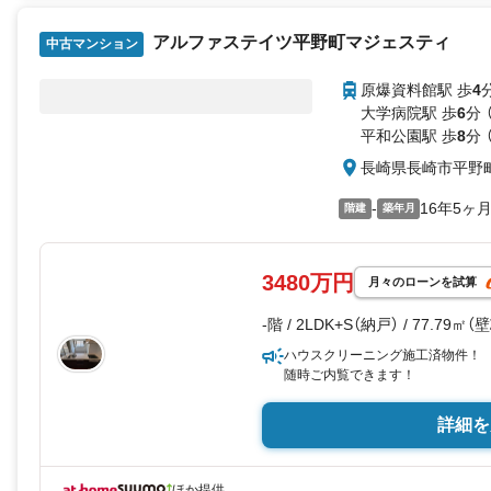
ぜひ一度、現地にて住み心地の良
アルファステイツ平野町マジェスティ
中古マンション
原爆資料館駅 歩
4
大学病院駅 歩
6
分 
平和公園駅 歩
8
分 
長崎県長崎市平野
-
16年5ヶ
階建
築年月
3480万円
月々のローンを試算
-階 / 2LDK+S（納戸） / 77.79㎡（
ハウスクリーニング施工済物件！
随時ご内覧できます！
詳細を
ほか提供