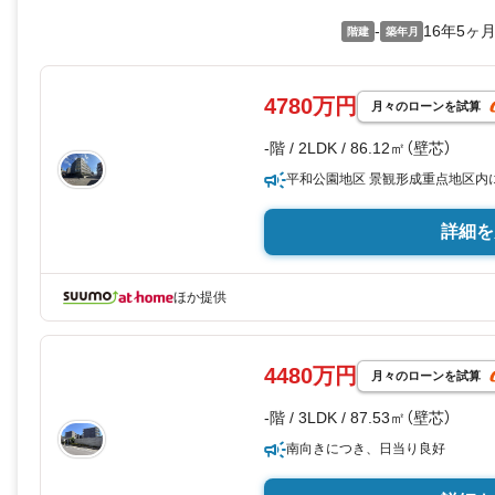
-
16年5ヶ
階建
築年月
4780万円
月々のローンを試算
-階 / 2LDK / 86.12㎡（壁芯）
平和公園地区 景観形成重点地区内
詳細を
ほか提供
4480万円
月々のローンを試算
-階 / 3LDK / 87.53㎡（壁芯）
南向きにつき、日当り良好