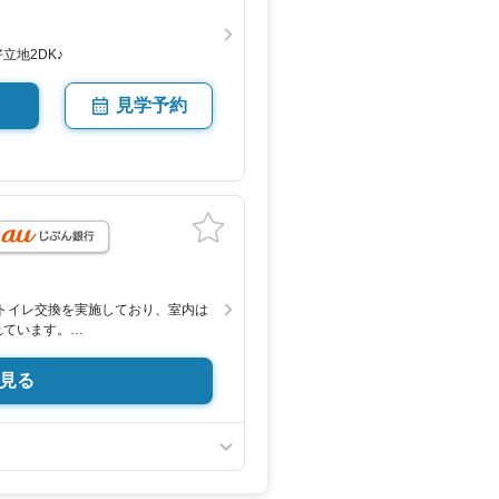
立地2DK♪
見学予約
・トイレ交換を実施しており、室内は
れています。
や在宅ワークスペースを確保したい
間取りです。リビングとサービスル
見る
生活と仕事・趣味の空間をしっかり
マイホームや投資用としてもご検討いた
い立地で、周辺環境も充実していま