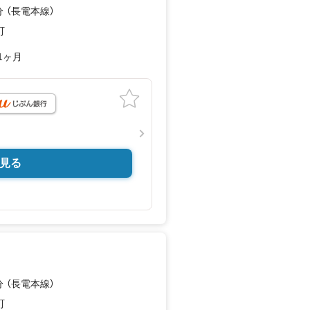
分 （長電本線）
町
1ヶ月
見る
分 （長電本線）
町