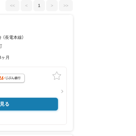
<<
<
1
>
>>
分 （長電本線）
町
8ヶ月
見る