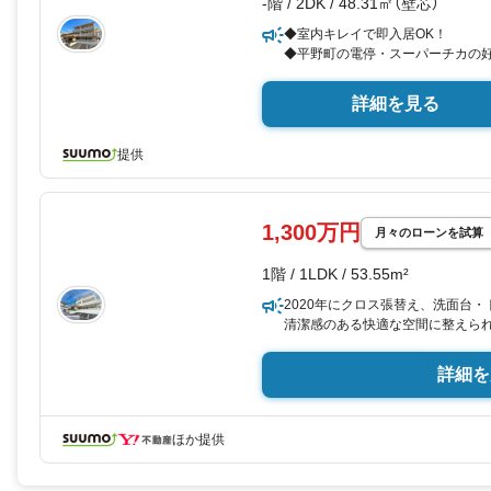
-階 / 2DK / 48.31㎡（壁芯）
◆室内キレイで即入居OK！
◆平野町の電停・スーパーチカの好
詳細を見る
提供
1,300万円
月々のローンを試算
1階 / 1LDK / 53.55m²
2020年にクロス張替え、洗面台
清潔感のある快適な空間に整えら
身の方はもちろん、お二人暮らし
方にもおすすめの使い勝手の良い
詳細を
ームを上手に使い分けることで、
分けられる点も魅力です。
価格は1,300万円と、初めての
ほか提供
だきやすい設定。生活利便性の高
す。