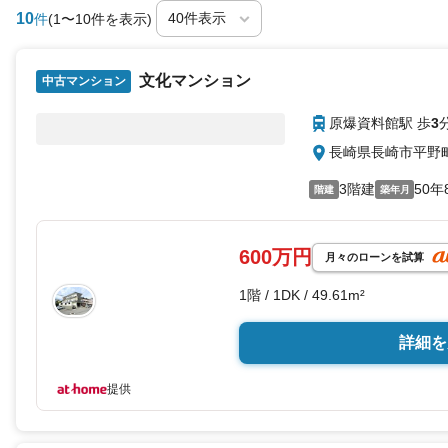
10
件
(1〜10件を表示)
文化マンション
中古マンション
原爆資料館駅 歩
3
長崎県長崎市平野
3階建
50年
階建
築年月
600万円
月々のローンを試算
1階 / 1DK / 49.61m²
詳細を
提供