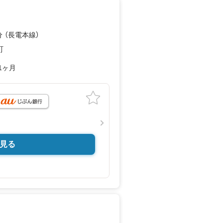
分 （長電本線）
町
1ヶ月
見る