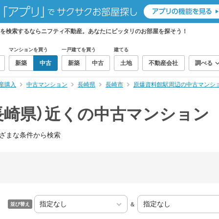
ンを検索するならニフティ不動産。あなたにピッタリのお部屋を探そう！
マンションを買う
一戸建てを買う
建てる
新築
中古
新築
中古
土地
不動産会社
調べる
産購入
中古マンション
長崎県
長崎市
原爆資料館駅周辺の中古マンシ
長崎県）近くの中古マンション
ざまな条件から検索
＆
並び替え