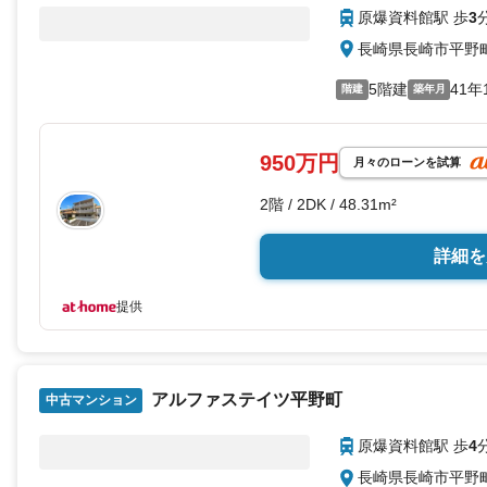
原爆資料館駅 歩
3
長崎県長崎市平野
5階建
41年
階建
築年月
950万円
月々のローンを試算
2階 / 2DK / 48.31m²
詳細を
提供
アルファステイツ平野町
中古マンション
原爆資料館駅 歩
4
長崎県長崎市平野