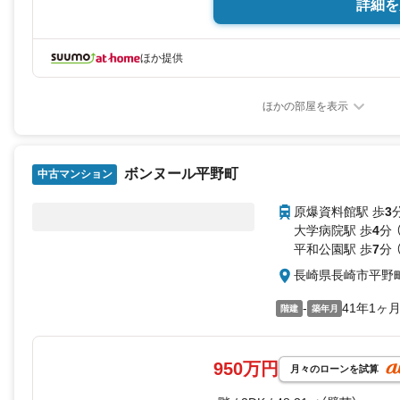
詳細を
ほか提供
ほかの部屋を表示
ボンヌール平野町
中古マンション
原爆資料館駅 歩
3
大学病院駅 歩
4
分 
平和公園駅 歩
7
分 
長崎県長崎市平野
-
41年1ヶ
階建
築年月
950万円
月々のローンを試算