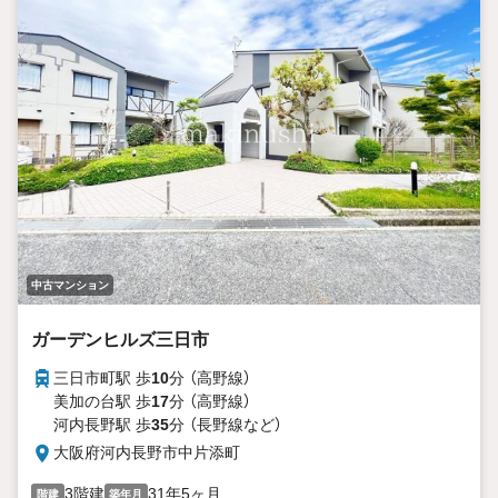
中古マンション
ガーデンヒルズ三日市
三日市町駅 歩
10
分 （高野線）
美加の台駅 歩
17
分 （高野線）
河内長野駅 歩
35
分 （長野線
など
）
大阪府河内長野市中片添町
3階建
31年5ヶ月
階建
築年月