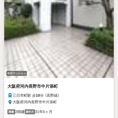
中古マンション
大阪府河内長野市中片添町
三日市町駅 歩
10
分 （高野線）
大阪府河内長野市中片添町
3階建
31年5ヶ月
階建
築年月