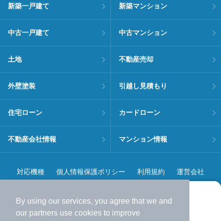
新築一戸建て
新築マンション
中古一戸建て
中古マンション
土地
不動産売却
外壁塗装
引越し見積もり
住宅ローン
カードローン
不動産会社情報
マンション情報
対応機種
個人情報保護ポリシー
利用規約
運営会社
ヘルプ・お問い合わせ
採用情報
By using our services, you agree that we and
より使いやすくなった
our
partners
use cookies to improve
アプリで物件探ししませんか？