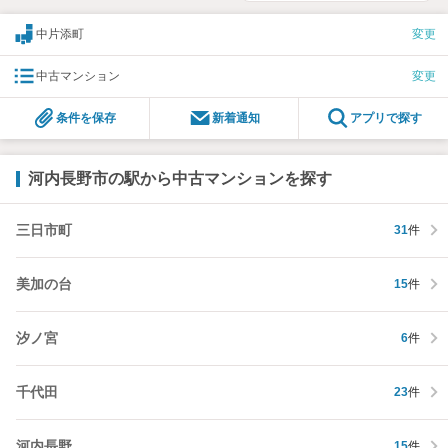
中片添町
変更
中古マンション
変更
条件を保存
新着通知
アプリで探す
河内長野市の駅から中古マンションを探す
三日市町
31
件
美加の台
15
件
汐ノ宮
6
件
千代田
23
件
河内長野
15
件