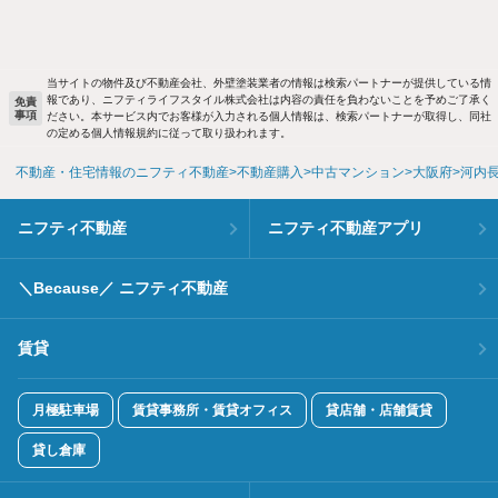
当サイトの物件及び不動産会社、外壁塗装業者の情報は検索パートナーが提供している情
報であり、ニフティライフスタイル株式会社は内容の責任を負わないことを予めご了承く
免責
事項
ださい。本サービス内でお客様が入力される個人情報は、検索パートナーが取得し、同社
の定める個人情報規約に従って取り扱われます。
不動産・住宅情報のニフティ不動産
不動産購入
中古マンション
大阪府
河内
ニフティ不動産
ニフティ不動産アプリ
＼Because／ ニフティ不動産
賃貸
月極駐車場
賃貸事務所・賃貸オフィス
貸店舗・店舗賃貸
貸し倉庫