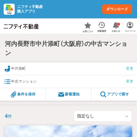
ニフティ不動産
ダウンロード
購入アプリ
お知らせ
閲覧履歴
マイページ
お気に入り
河内長野市中片添町（大阪府）の中古マンショ
ン
中片添町
変更
中古マンション
変更
条件を保存
新着通知
アプリで探す
4
件