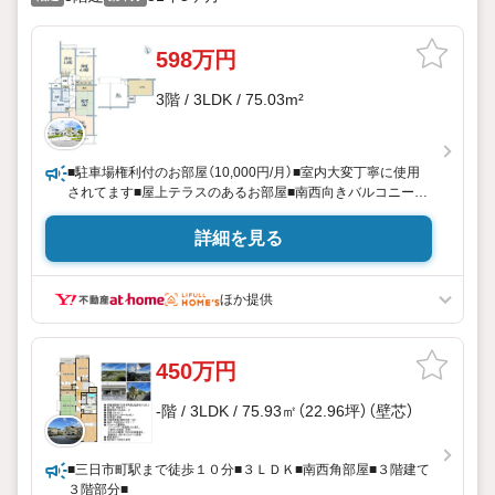
598万円
3階 / 3LDK / 75.03m²
■駐車場権利付のお部屋（10,000円/月）■室内大変丁寧に使用
されてます■屋上テラスのあるお部屋■南西向きバルコニー■
日当たり、通風良好■人気のカウンターキッチン■いつでもご
見学可能となってます！■
詳細を見る
ほか提供
450万円
-階 / 3LDK / 75.93㎡（22.96坪）（壁芯）
■三日市町駅まで徒歩１０分■３ＬＤＫ■南西角部屋■３階建て
３階部分■