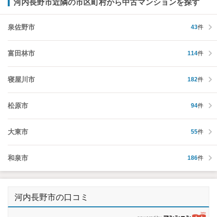
河内長野市近隣の市区町村から中古マンションを探す
泉佐野市
43
件
富田林市
114
件
寝屋川市
182
件
松原市
94
件
大東市
55
件
和泉市
186
件
河内長野市の口コミ