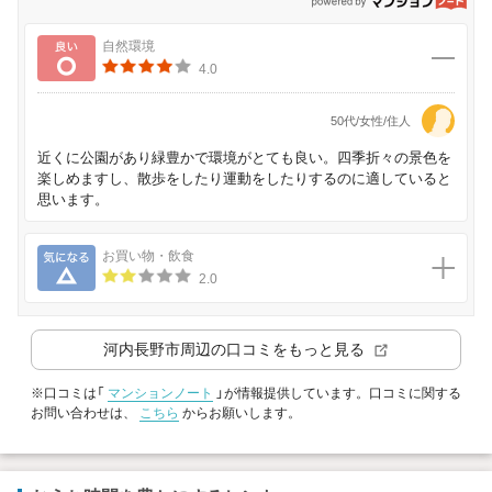
p
良い
自然環境
4.0
50代/女性/住人
近くに公園があり緑豊かで環境がとても良い。四季折々の景色を
楽しめますし、散歩をしたり運動をしたりするのに適していると
思います。
気になる
お買い物・飲食
2.0
河内長野市
周辺の口コミをもっと見る
※口コミは「
マンションノート
」が情報提供しています。口コミに関する
お問い合わせは、
こちら
からお願いします。