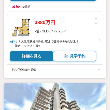
提供
3880万円
-階 / 3LDK / 77.25㎡
ＪＲ大阪環状線「鶴橋」駅まで徒歩約7分の駅近！
複数アクセス可能♪
詳細を見る
見学予約
ほか提供