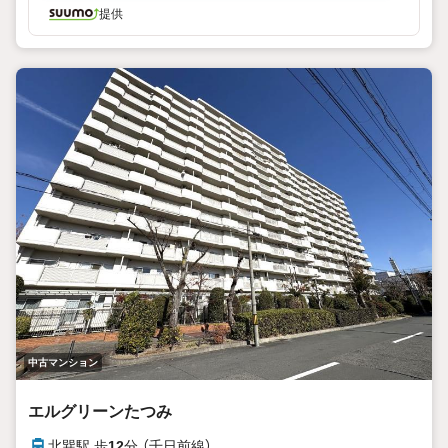
提供
中古マンション
エルグリーンたつみ
北巽駅 歩
12
分 （千日前線）