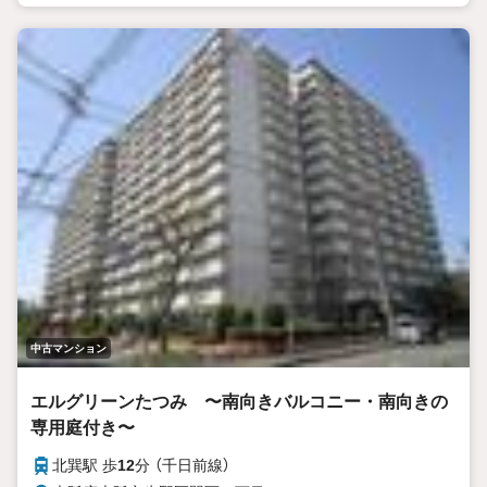
中古マンション
エルグリーンたつみ 〜南向きバルコニー・南向きの
専用庭付き〜
北巽駅 歩
12
分 （千日前線）