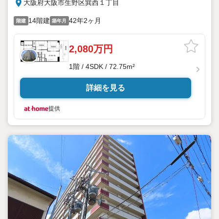
大阪府大阪市生野区巽西１丁目
14階建
42年2ヶ月
階建
築年月
2,080万円
1階 / 4SDK / 72.75m²
詳細を見る
提供