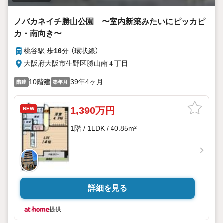
ノバカネイチ勝山公園 〜室内新築みたいにピッカピ
カ・南向き〜
桃谷駅 歩
16
分 （環状線）
大阪府大阪市生野区勝山南４丁目
10階建
39年4ヶ月
階建
築年月
1,390万円
NEW
1階 / 1LDK / 40.85m²
詳細を見る
提供