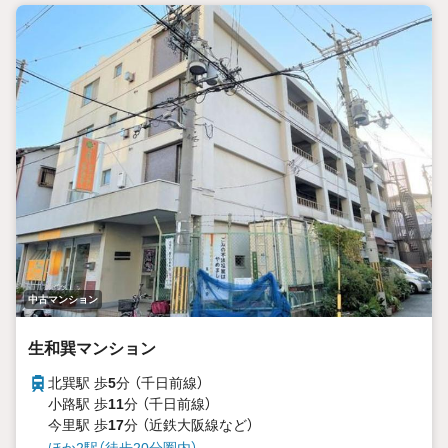
けます！
・弊社ではまずお客様に合った資金計画をしっかりとご説明
致します。
・現在ご内覧を迷われている物件がございましたら、まとめ
て案内ツアーを組ませて頂きます
中古マンション
生和巽マンション
北巽駅 歩
5
分 （千日前線）
小路駅 歩
11
分 （千日前線）
今里駅 歩
17
分 （近鉄大阪線
など
）
ほか2駅（徒歩20分圏内）