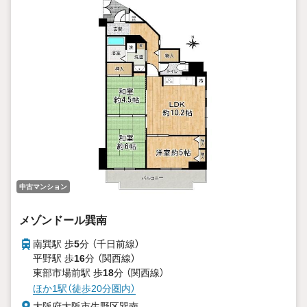
便利
■周辺施設案内
・ライフ巽店:約550m（徒歩8分）
・ローソン巽北三丁目店:約98m（徒歩1分）
・ドラッグアカカベ生野小路店:約700m（徒歩10分）
・生野北巽郵便局:約170m（徒歩2分） 等
中古マンション
メゾンドール巽南
南巽駅 歩
5
分 （千日前線）
平野駅 歩
16
分 （関西線）
東部市場前駅 歩
18
分 （関西線）
ほか1駅（徒歩20分圏内）
大阪府大阪市生野区巽南