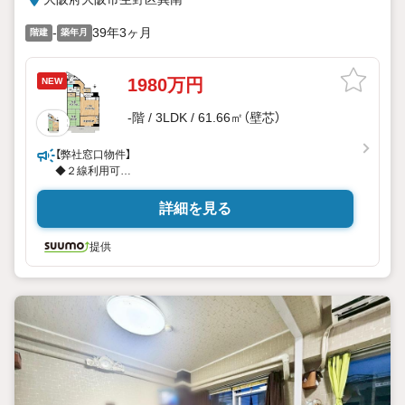
-
39年3ヶ月
階建
築年月
1980万円
NEW
-階 / 3LDK / 61.66㎡（壁芯）
【弊社窓口物件】
◆２線利用可
◆９階南東角住戸
◆空き家につき即内覧可
詳細を見る
提供