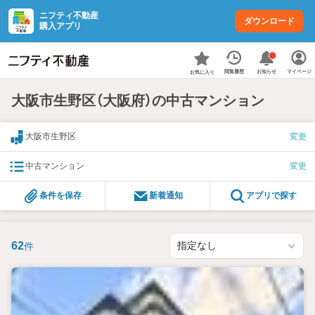
ニフティ不動産
ダウンロード
購入アプリ
お知らせ
閲覧履歴
マイページ
お気に入り
大阪市生野区（大阪府）の中古マンション
大阪市生野区
変更
中古マンション
変更
条件を保存
新着通知
アプリで探す
62
件