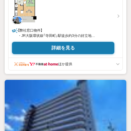
【弊社窓口物件】
・JR大阪環状線「寺田町」駅徒歩約3分の好立地
・ペット飼育可（規約有）
・全居室収納有り
詳細を見る
・13階最上階につき日当たり・眺望良好です
・周辺施設充実
ほか提供
【ハウスドゥ玉造駅前なら】
・内覧希望の方はお気軽に弊社までお問合せ下さい！
・ハウスドゥ玉造駅前の公式LINEからもお気軽にお問合せ頂
けます！
・弊社ではまずお客様に合った資金計画をしっかりとご説明
致します。
・現在ご内覧を迷われている物件がございましたら、まとめ
て案内ツアーを組ませて頂きます！