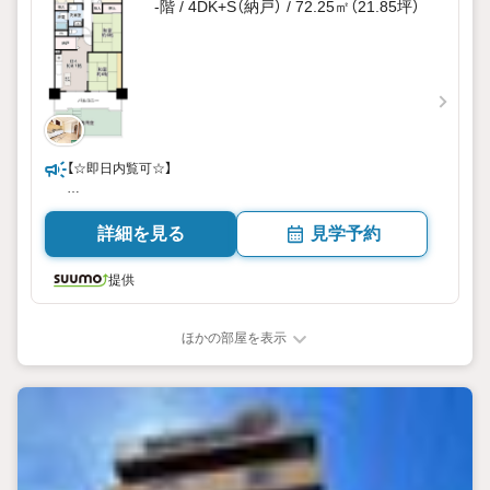
-階 / 4DK+S（納戸） / 72.25㎡（21.85坪）
致します。
・現在ご内覧を迷われている物件がございましたら、まとめ
て案内ツアーを組ませて頂きます
【☆即日内覧可☆】
ペット飼育可/南向き/4SDK＋専用庭
詳細を見る
見学予約
提供
ほかの部屋を表示