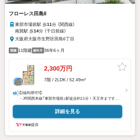
フローレス田島II
東部市場前駅 歩
11
分 （関西線）
南巽駅 歩
14
分 （千日前線）
大阪府大阪市生野区田島6丁目
11階建
36年6ヶ月
階建
築年月
2,300万円
7階 / 2LDK / 52.49m²
【2線利用可!!】
・JR関西本線「東部市場前」駅徒歩約11分！天王寺まですぐ
です
・スーパー徒歩約5分圏内！小学校中学校も徒歩約5分圏内で
詳細を見る
便利な立地です
提供
【ハウスドゥ玉造駅前なら】
・内覧希望の方はお気軽に弊社までお問合せ下さい！
・ハウスドゥ玉造駅前の公式LINEからもお気軽にお問合せ頂