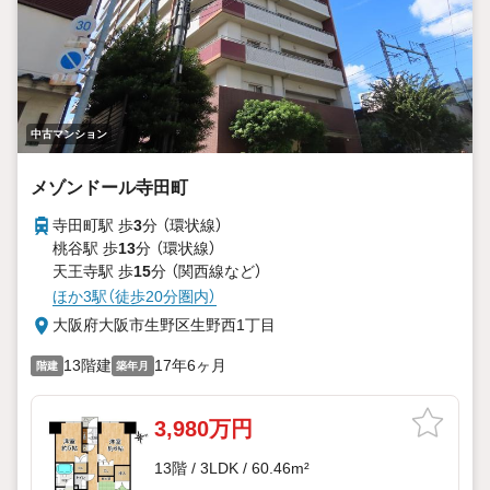
中古マンション
メゾンドール寺田町
寺田町駅 歩
3
分 （環状線）
桃谷駅 歩
13
分 （環状線）
天王寺駅 歩
15
分 （関西線
など
）
ほか3駅（徒歩20分圏内）
大阪府大阪市生野区生野西1丁目
13階建
17年6ヶ月
階建
築年月
3,980万円
13階 / 3LDK / 60.46m²