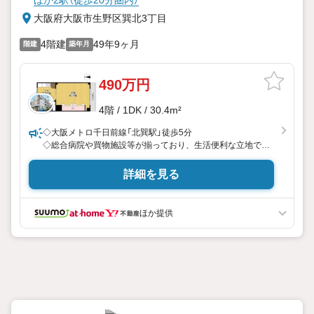
大阪府大阪市生野区巽北3丁目
4階建
49年9ヶ月
階建
築年月
490万円
4階 / 1DK / 30.4m²
◇大阪メトロ千日前線「北巽駅」徒歩5分
◇総合病院や買物施設等が揃っており、生活便利な立地で
す！
◇居住用、収益用にもオススメです
詳細を見る
■物件のおすすめポイント
・最寄駅まで徒歩約5分の通勤・通学に便利な駅近マンショ
ほか提供
ン
・上階の物音を気せず過ごせる最上階！
・陽当り良好な南向きバルコニー
・室内綺麗に使用されておりました
・横幅広いクローゼット有
・約12帖とゆったり過ごせる広さのある洋室
・スーパーが徒歩約8分の距離！
・コンビニが徒歩約1分の距離にありちょっとした買い物に