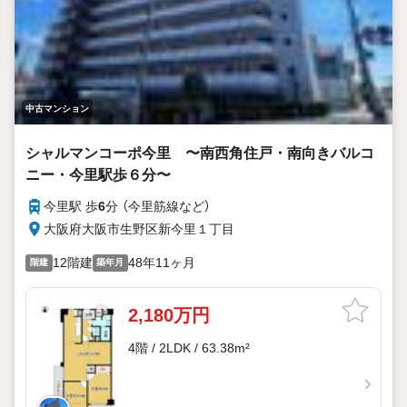
中古マンション
シャルマンコーポ今里 〜南西角住戸・南向きバルコ
ニー・今里駅歩６分〜
今里駅 歩
6
分 （今里筋線
など
）
大阪府大阪市生野区新今里１丁目
12階建
48年11ヶ月
階建
築年月
2,180万円
4階 / 2LDK / 63.38m²