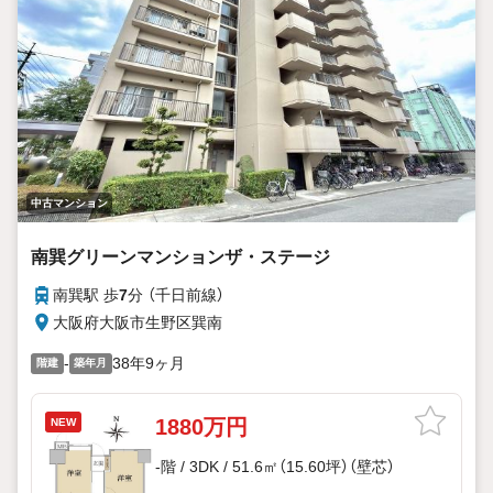
中古マンション
南巽グリーンマンションザ・ステージ
南巽駅 歩
7
分 （千日前線）
大阪府大阪市生野区巽南
-
38年9ヶ月
階建
築年月
1880万円
NEW
-階 / 3DK / 51.6㎡（15.60坪）（壁芯）