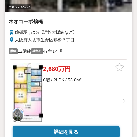
中古マンション
ネオコーポ鶴橋
鶴橋駅 歩
5
分 （近鉄大阪線
など
）
大阪府大阪市生野区鶴橋３丁目
12階建
47年1ヶ月
階建
築年月
2,680万円
6階 / 2LDK / 55.0m²
詳細を見る