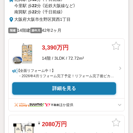
今里駅 歩
22
分 （近鉄大阪線
など
）
南巽駅 歩
22
分 （千日前線）
大阪府大阪市生野区巽西1丁目
14階建
42年2ヶ月
階建
築年月
3,390万円
14階 / 3LDK / 72.72m²
【全面リフォーム中！】
・2026年4月リフォーム完了予定！リフォーム完了後ピカピ
カの室内で気持ちよく新生活をスタートできます
・スーパー・コンビニ・ゴラッグストア・小学校約500m圏
詳細を見る
内！
・最上階14階部分につき眺望良好！LDKは広々約15帖
ほか提供
【ハウスドゥ玉造駅前なら】
・内覧希望の方はお気軽に弊社までお問合せ下さい！
・ハウスドゥ玉造駅前の公式LINEからもお気軽にお問合せ頂
2080万円
けます！
・弊社ではまずお客様に合った資金計画をしっかりとご説明