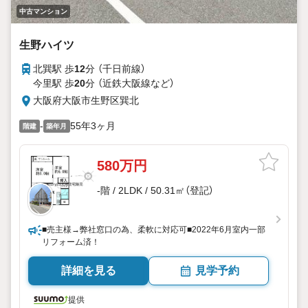
中古マンション
生野ハイツ
北巽駅 歩
12
分 （千日前線）
今里駅 歩
20
分 （近鉄大阪線
など
）
大阪府大阪市生野区巽北
-
55年3ヶ月
階建
築年月
580万円
-階 / 2LDK / 50.31㎡（登記）
■売主様→弊社窓口の為、柔軟に対応可■2022年6月室内一部
リフォーム済！
詳細を見る
見学予約
提供