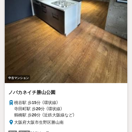
中古マンション
ノバカネイチ勝山公園
桃谷駅 歩
15
分 （環状線）
寺田町駅 歩
20
分 （環状線）
鶴橋駅 歩
20
分 （近鉄大阪線
など
）
大阪府大阪市生野区勝山南