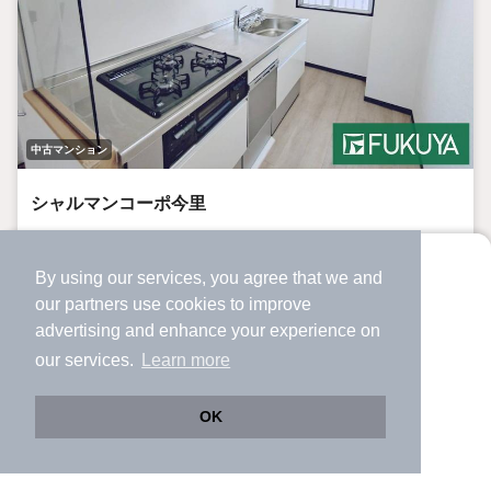
中古マンション
シャルマンコーポ今里
今里駅 歩
6
分 （近鉄大阪線
など
）
今里駅 歩
8
分 （今里筋線
など
）
By using our services, you agree that we and
より使いやすくなった
鶴橋駅 歩
14
分 （近鉄大阪線
など
）
our
partners
use cookies to improve
アプリで物件探ししませんか？
大阪府大阪市生野区新今里
advertising and enhance your experience on
✔️
サクサク動く地図で物件検索
-
48年11ヶ月
階建
築年月
our services.
Learn more
✔️
新着物件・価格変動をすぐに通知
✔️
会員登録なし
2380万円
OK
Web版をこのまま使う
購入アプリを開く
市区町村を変更
詳細条件を変更
-階 / 2LDK / 78.69㎡