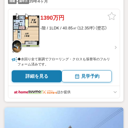
-
39年4ヶ月
階建
築年月
1390万円
-階 / 1LDK / 40.85㎡（12.35坪）（壁芯）
◆水回り全て新調でフローリング・クロスも張替等のフルリ
フォーム済みです。
詳細を見る
見学予約
ほか提供