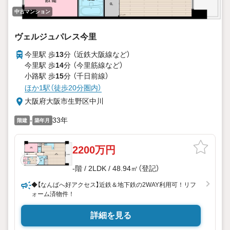
中古マンション
ヴェルジュパレス今里
今里駅 歩
13
分 （近鉄大阪線
など
）
今里駅 歩
14
分 （今里筋線
など
）
小路駅 歩
15
分 （千日前線）
ほか1駅（徒歩20分圏内）
大阪府大阪市生野区中川
-
33年
階建
築年月
2200万円
-階 / 2LDK / 48.94㎡（登記）
◆【なんばへ好アクセス】近鉄＆地下鉄の2WAY利用可！リフ
ォーム済物件！
詳細を見る