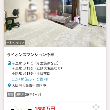
中古マンション
ライオンズマンション今里
今里駅 歩
10
分 （今里筋線
など
）
今里駅 歩
13
分 （近鉄大阪線
など
）
小路駅 歩
17
分 （千日前線）
ほか1駅（徒歩20分圏内）
大阪府大阪市生野区中川
-
39年9ヶ月
階建
築年月
1680万円