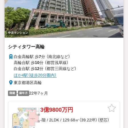
中古マンション
シティタワー高輪
白金高輪駅 歩
7
分 （南北線
など
）
高輪台駅 歩
10
分 （都営浅草線）
白金台駅 歩
12
分 （都営三田線
など
）
ほか4駅（徒歩20分圏内）
東京都港区高輪
-
22年7ヶ月
階建
築年月
3億9800万円
-階 / 2LDK / 129.68㎡（39.22坪）（壁芯）