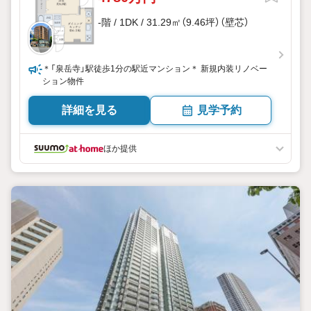
-階 / 1DK / 31.29㎡（9.46坪）（壁芯）
＊「泉岳寺」駅徒歩1分の駅近マンション＊ 新規内装リノベー
ション物件
詳細を見る
見学予約
ほか提供