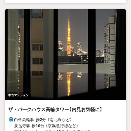
中古マンション
ザ・パークハウス高輪タワー【内見お気軽に】
白金高輪駅 歩
2
分 （南北線
など
）
泉岳寺駅 歩
10
分 （京浜急行線
など
）