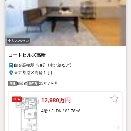
中古マンション
コートヒルズ高輪
白金高輪駅 歩
6
分 （南北線
など
）
東京都港区高輪１丁目
8階建
23年7ヶ月
階建
築年月
12,980万円
NEW
4階 / 2LDK / 62.78m²