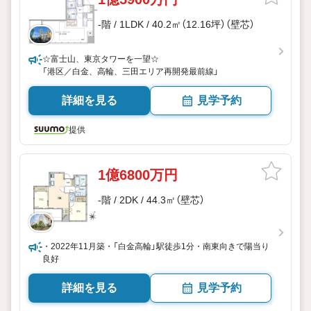
-階 / 1LDK / 40.2㎡（12.16坪）（壁芯）
☆富士山、東京タワーを一望☆
「港区／白金、高輪、三田エリア再開発最前線」
詳細を見る
見学予約
提供
1億6800万円
-階 / 2DK / 44.3㎡（壁芯）
・2022年11月築・「白金高輪」駅徒歩1分・南東向きで陽当り
良好
詳細を見る
見学予約