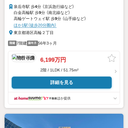
泉岳寺駅 歩
4
分 （京浜急行線
など
）
白金高輪駅 歩
9
分 （南北線
など
）
高輪ゲートウェイ駅 歩
9
分 （山手線
など
）
ほか1駅（徒歩20分圏内）
東京都港区高輪２丁目
7階建
56年3ヶ月
階建
築年月
6,199万円
2階 / 1LDK / 51.75m²
詳細を見る
ほか提供