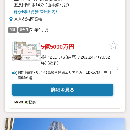
五反田駅 歩
14
分 （山手線
など
）
ほか5駅（徒歩20分圏内）
東京都港区高輪
-
51年9ヶ月
階建
築年月
5億5000万円
-階 / 2LDK+S（納戸） / 262.24㎡（79.32
坪）（壁芯）
【弊社売主×リノベ】高輪再開発エリア至近｜LDK57帖、専用
庭95帖超！
詳細を見る
提供