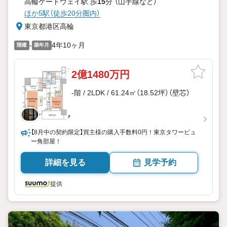
高輪ゲートウェイ駅 歩
15
分 （山手線
など
）
ほか5駅（徒歩20分圏内）
東京都港区高輪
-
4年10ヶ月
階建
築年月
2億1480万円
-階 / 2LDK / 61.24㎡（18.52坪）（壁芯）
【8月中の契約限定】買主様の購入手数料0円！東京タワービュ
ー角部屋！
詳細を見る
見学予約
提供