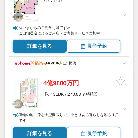
≪いまからのご見学可能です≫
ご自宅送迎によるご来店・ご内覧サービス実施中
詳細を見る
見学予約
ほか提供
4億9800万円
-階 / 3LDK / 278.53㎡（登記）
高輪の地に佇む大型間取りで、ゆとりある暮らしを彩る住戸
です
詳細を見る
見学予約