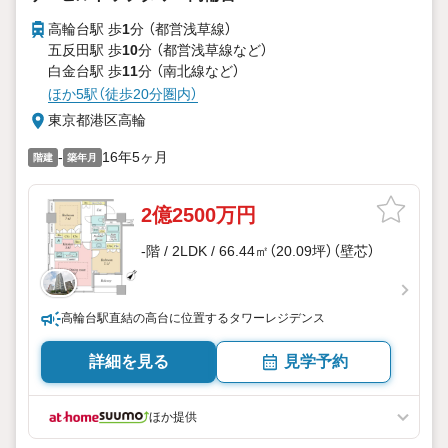
高輪台駅 歩
1
分 （都営浅草線）
五反田駅 歩
10
分 （都営浅草線
など
）
白金台駅 歩
11
分 （南北線
など
）
ほか5駅（徒歩20分圏内）
東京都港区高輪
-
16年5ヶ月
階建
築年月
2億2500万円
-階 / 2LDK / 66.44㎡（20.09坪）（壁芯）
高輪台駅直結の高台に位置するタワーレジデンス
詳細を見る
見学予約
ほか提供