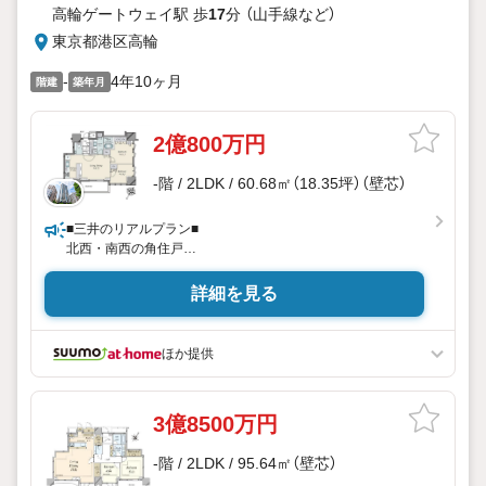
高輪ゲートウェイ駅 歩
17
分 （山手線
など
）
東京都港区高輪
-
4年10ヶ月
階建
築年月
2億800万円
-階 / 2LDK / 60.68㎡（18.35坪）（壁芯）
■三井のリアルプラン■
北西・南西の角住戸
ペット飼育可能(細則有)
詳細を見る
ほか提供
3億8500万円
-階 / 2LDK / 95.64㎡（壁芯）