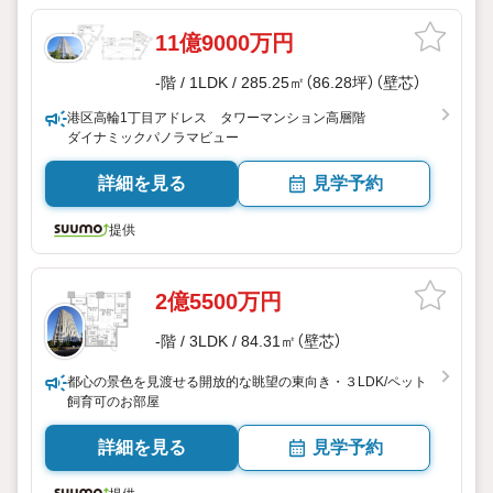
11億9000万円
-階 / 1LDK / 285.25㎡（86.28坪）（壁芯）
港区高輪1丁目アドレス タワーマンション高層階
ダイナミックパノラマビュー
詳細を見る
見学予約
提供
2億5500万円
-階 / 3LDK / 84.31㎡（壁芯）
都心の景色を見渡せる開放的な眺望の東向き・３LDK/ペット
飼育可のお部屋
詳細を見る
見学予約