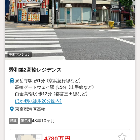
中古マンション
秀和第2高輪レジデンス
泉岳寺駅 歩
1
分 （京浜急行線
など
）
高輪ゲートウェイ駅 歩
5
分 （山手線
など
）
白金高輪駅 歩
12
分 （都営三田線
など
）
ほか4駅（徒歩20分圏内）
東京都港区高輪
-
48年10ヶ月
階建
築年月
4780万円