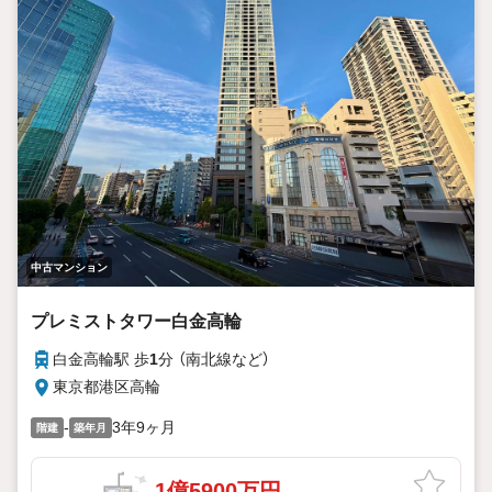
中古マンション
プレミストタワー白金高輪
白金高輪駅 歩
1
分 （南北線
など
）
東京都港区高輪
-
3年9ヶ月
階建
築年月
1億5900万円