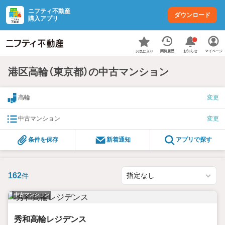
ニフティ不動産
ダウンロード
購入アプリ
お知らせ
閲覧履歴
マイページ
お気に入り
港区高輪（東京都）の中古マンション
高輪
変更
中古マンション
変更
条件を保存
新着通知
アプリで探す
162
件
中古マンション
秀和高輪レジデンス