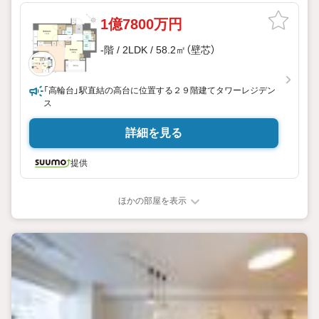
1億7800万円
-階 / 2LDK / 58.2㎡（壁芯）
「高輪台」駅直結の高台に位置する２９階建てタワーレジデン
ス
詳細を見る
提供
ほかの部屋を表示