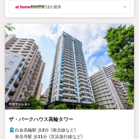
ほか提供
中古マンション
ザ・パークハウス高輪タワー
白金高輪駅 歩
2
分 （南北線
など
）
泉岳寺駅 歩
11
分 （京浜急行線
など
）