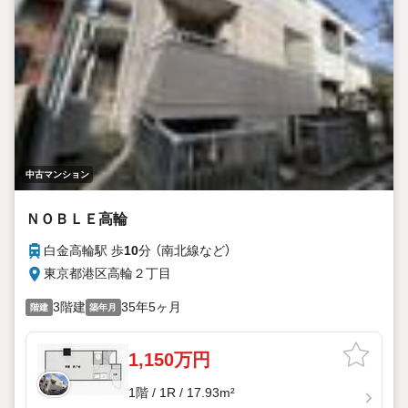
中古マンション
ＮＯＢＬＥ高輪
白金高輪駅 歩
10
分 （南北線
など
）
東京都港区高輪２丁目
3階建
35年5ヶ月
階建
築年月
1,150万円
1階 / 1R / 17.93m²