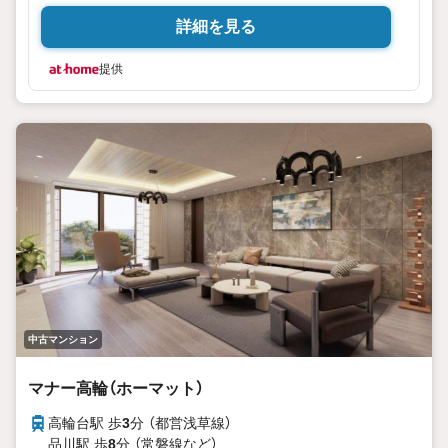
詳細を見る
提供
中古マンション
マナー高輪（ホーマット）
高輪台駅 歩
3
分 （都営浅草線）
品川駅 歩
8
分 （常磐線
など
）