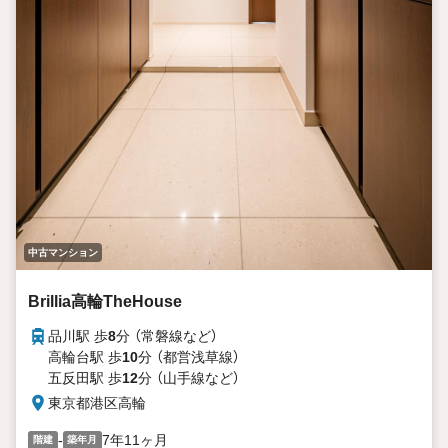
中古マンション
Brillia高輪TheHouse
品川駅 歩
8
分 （常磐線
など
）
高輪台駅 歩
10
分 （都営浅草線）
五反田駅 歩
12
分 （山手線
など
）
東京都港区高輪
-
7年11ヶ月
階建
築年月