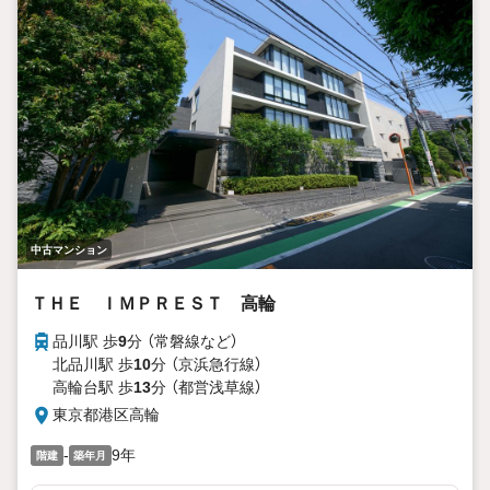
中古マンション
ＴＨＥ ＩＭＰＲＥＳＴ 高輪
品川駅 歩
9
分 （常磐線
など
）
北品川駅 歩
10
分 （京浜急行線）
高輪台駅 歩
13
分 （都営浅草線）
東京都港区高輪
-
9年
階建
築年月