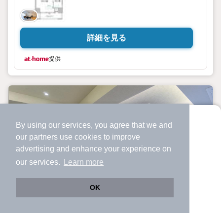
詳細を見る
提供
By using our services, you agree that we and
より使いやすくなった
our
partners
use cookies to improve
アプリで物件探ししませんか？
advertising and enhance your experience on
✔️
サクサク動く地図で物件検索
our services.
Learn more
✔️
新着物件・価格変動をすぐに通知
✔️
会員登録なし
OK
Web版をこのまま使う
購入アプリを開く
市区町村を変更
詳細条件を変更
中古マンション