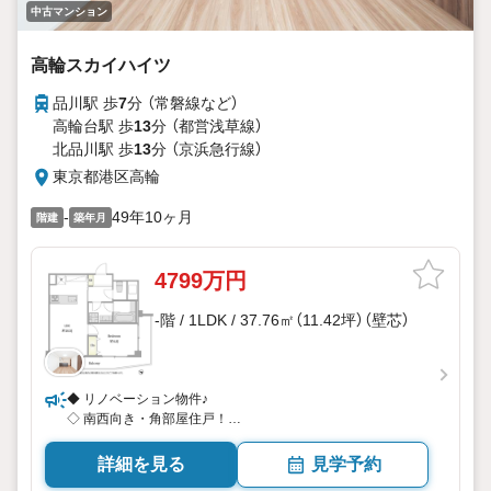
中古マンション
高輪スカイハイツ
品川駅 歩
7
分 （常磐線
など
）
高輪台駅 歩
13
分 （都営浅草線）
北品川駅 歩
13
分 （京浜急行線）
東京都港区高輪
-
49年10ヶ月
階建
築年月
4799万円
-階 / 1LDK / 37.76㎡（11.42坪）（壁芯）
◆ リノベーション物件♪
◇ 南西向き・角部屋住戸！
◆ 陽当り良好
詳細を見る
見学予約