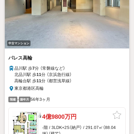
中古マンション
パレス高輪
品川駅 歩
7
分 （常磐線
など
）
北品川駅 歩
11
分 （京浜急行線）
高輪台駅 歩
11
分 （都営浅草線）
東京都港区高輪
-
56年3ヶ月
階建
築年月
4億9800万円
-階 / 3LDK+2S（納戸） / 291.07㎡（88.04
坪）（壁芯）