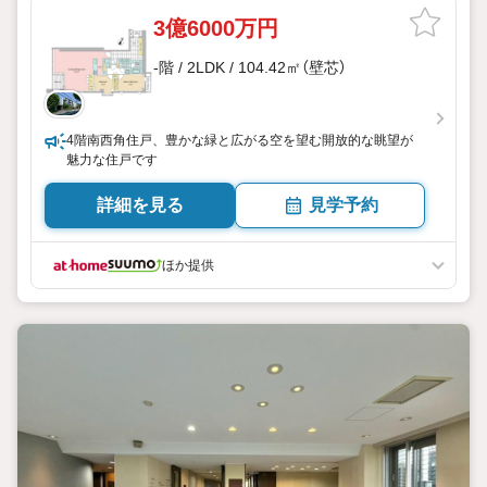
3億6000万円
-階 / 2LDK / 104.42㎡（壁芯）
4階南西角住戸、豊かな緑と広がる空を望む開放的な眺望が
魅力な住戸です
詳細を見る
見学予約
ほか提供