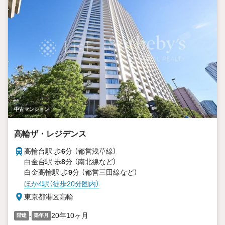
中古マンション
高輪ザ・レジデンス
高輪台駅 歩
6
分 （都営浅草線）
白金台駅 歩
8
分 （南北線
など
）
白金高輪駅 歩
9
分 （都営三田線
など
）
ほか4駅（徒歩20分圏内）
東京都港区高輪
-
20年10ヶ月
階建
築年月