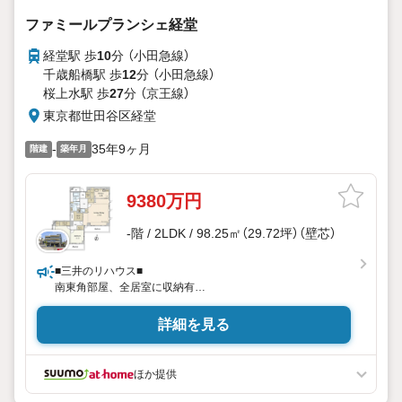
ファミールプランシェ経堂
経堂駅 歩
10
分 （小田急線）
千歳船橋駅 歩
12
分 （小田急線）
桜上水駅 歩
27
分 （京王線）
東京都世田谷区経堂
-
35年9ヶ月
階建
築年月
9380万円
-階 / 2LDK / 98.25㎡（29.72坪）（壁芯）
■三井のリハウス■
南東角部屋、全居室に収納有
LDは約18.0帖の広さ
詳細を見る
ほか提供