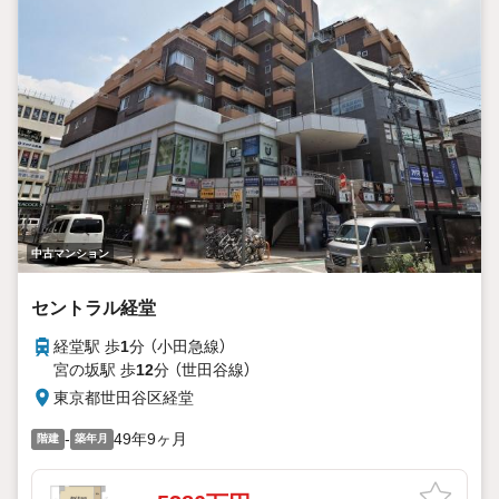
中古マンション
セントラル経堂
経堂駅 歩
1
分 （小田急線）
宮の坂駅 歩
12
分 （世田谷線）
東京都世田谷区経堂
-
49年9ヶ月
階建
築年月