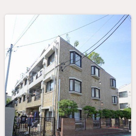
◆ダブルボウルの洗面化粧台で、朝の支度もスムーズ！
【営業時間10:0019:00】
上記時間はお電話が繋がりやすくなっております。ぜひお気
軽にご連絡下さい！
現地を見学される場合は「室内・現地を見学する（無料）」ボタ
ンよりご希望の日時をご記入いただけますとスムーズにご案
内が可能です。
【ウィル不動産販売はここが強み】
（1）住宅ローンに精通しており、社内にローン専門部署があ
ります！
（2）施工実績多数のリフォーム部門も社内にあります！
（3）定休日なし！