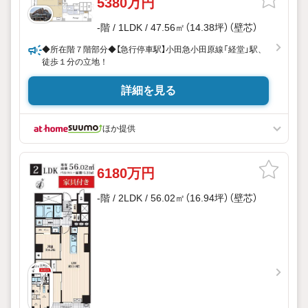
5380万円
-階 / 1LDK / 47.56㎡（14.38坪）（壁芯）
◆所在階７階部分◆【急行停車駅】小田急小田原線「経堂」駅、
徒歩１分の立地！
詳細を見る
ほか提供
6180万円
-階 / 2LDK / 56.02㎡（16.94坪）（壁芯）