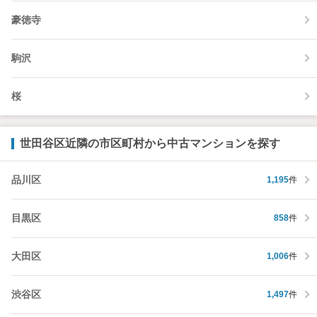
豪徳寺
駒沢
桜
世田谷区近隣の市区町村から中古マンションを探す
品川区
1,195
件
目黒区
858
件
大田区
1,006
件
渋谷区
1,497
件