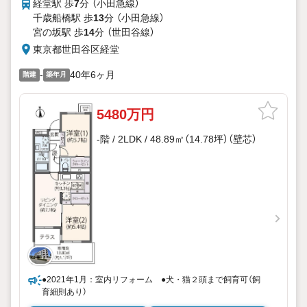
経堂駅 歩
7
分 （小田急線）
千歳船橋駅 歩
13
分 （小田急線）
宮の坂駅 歩
14
分 （世田谷線）
東京都世田谷区経堂
-
40年6ヶ月
階建
築年月
5480万円
-階 / 2LDK / 48.89㎡（14.78坪）（壁芯）
●2021年1月：室内リフォーム ●犬・猫２頭まで飼育可（飼
育細則あり）