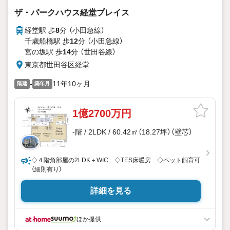
ザ・パークハウス経堂プレイス
経堂駅 歩
8
分 （小田急線）
千歳船橋駅 歩
12
分 （小田急線）
宮の坂駅 歩
14
分 （世田谷線）
東京都世田谷区経堂
-
11年10ヶ月
階建
築年月
1億2700万円
-階 / 2LDK / 60.42㎡（18.27坪）（壁芯）
◇４階角部屋の2LDK＋WIC ◇TES床暖房 ◇ペット飼育可
（細則有り）
詳細を見る
ほか提供