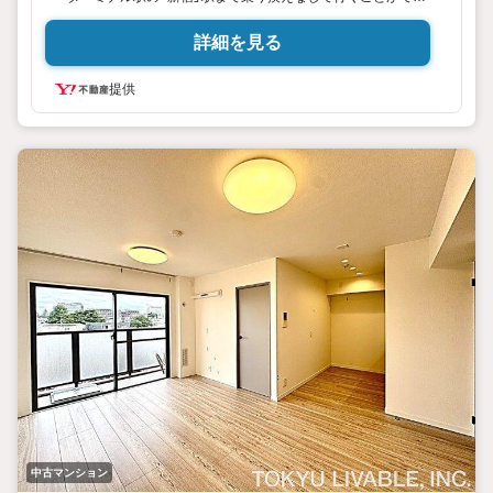
るため、通勤通学に便利な住環境となっております。
また、「経堂」駅周辺にはスーパーマーケット、飲食店が複数
詳細を見る
ございますので、普段の生活に不自由はございません。
提供
物件についてご不明点やご質問などございましたら、お気軽
にお問い合わせくださいませ。
※組合協力金:月額100円
中古マンション