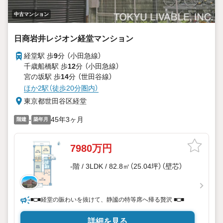
中古マンション
日商岩井レジオン経堂マンション
経堂駅 歩
9
分 （小田急線）
千歳船橋駅 歩
12
分 （小田急線）
宮の坂駅 歩
14
分 （世田谷線）
ほか2駅（徒歩20分圏内）
東京都世田谷区経堂
-
45年3ヶ月
階建
築年月
7980万円
-階 / 3LDK / 82.8㎡（25.04坪）（壁芯）
■□■経堂の賑わいを抜けて、静謐の特等席へ帰る贅沢 ■□■
詳細を見る