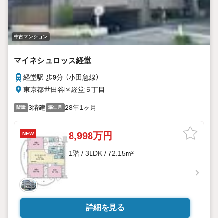
中古マンション
マイネシュロッス経堂
経堂駅 歩
9
分 （小田急線）
東京都世田谷区経堂５丁目
3階建
28年1ヶ月
階建
築年月
8,998万円
NEW
1階 / 3LDK / 72.15m²
詳細を見る