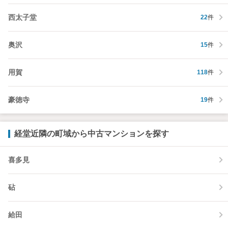
西太子堂
22
件
奥沢
15
件
用賀
118
件
豪徳寺
19
件
経堂近隣の町域から中古マンションを探す
喜多見
砧
給田