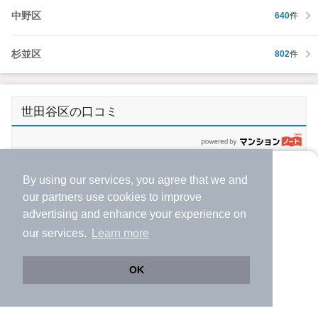
中野区
640
件
杉並区
802
件
世田谷区の口コミ
p
良い
自然環境
By using our services, you agree that we and
より使いやすくなった
4.0
our
partners
use cookies to improve
アプリで物件探ししませんか？
advertising and enhance your experience on
60代以上/男性/購入検討者
✔️
サクサク動く地図で物件検索
our services.
Learn more
自然環境は 皆様がご指摘の通り 緑道が整理されています。近
✔️
新着物件・価格変動をすぐに通知
隣の方々のボランティアで整理されているようで、住民の皆さん
✔️
会員登録なし
の意識の高さが感じらます。散歩やジョギングに最適ではないで
OK
しょうか。自転車用の道と分離されているので、小さいお子さん
Web版をこのまま使う
購入アプリを開く
市区町村を変更
詳細条件を変更
やお年寄りにも 安心して利用できるのではないかと感じまし
た。小川（再生水のようです）に、大きな鯉が泳いでいました。緑