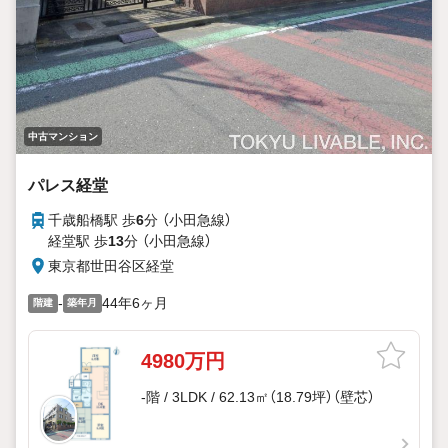
中古マンション
パレス経堂
千歳船橋駅 歩
6
分 （小田急線）
経堂駅 歩
13
分 （小田急線）
東京都世田谷区経堂
-
44年6ヶ月
階建
築年月
4980万円
-階 / 3LDK / 62.13㎡（18.79坪）（壁芯）