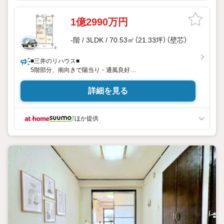
1億2990万円
-階 / 3LDK / 70.53㎡（21.33坪）（壁芯）
■三井のリハウス■
5階部分、南向きで陽当り・通風良好
WIC等の収納有
詳細を見る
ほか提供