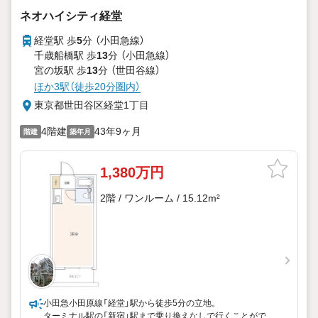
ネオハイシティ経堂
経堂駅 歩
5
分 （小田急線）
千歳船橋駅 歩
13
分 （小田急線）
宮の坂駅 歩
13
分 （世田谷線）
ほか3駅（徒歩20分圏内）
東京都世田谷区経堂1丁目
4階建
43年9ヶ月
階建
築年月
1,380万円
2階 / ワンルーム / 15.12m²
小田急小田原線「経堂」駅から徒歩5分の立地。
ターミナル駅の「新宿」駅まで乗り換えなしで行くことができ