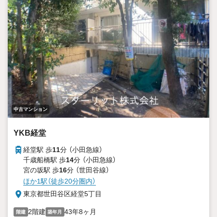
中古マンション
YKB経堂
経堂駅 歩
11
分 （小田急線）
千歳船橋駅 歩
14
分 （小田急線）
宮の坂駅 歩
16
分 （世田谷線）
ほか1駅（徒歩20分圏内）
東京都世田谷区経堂5丁目
2階建
43年8ヶ月
階建
築年月