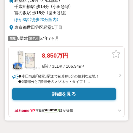
経堂駅 歩
6
分 （小田急線）
千歳船橋駅 歩
14
分 （小田急線）
宮の坂駅 歩
15
分 （世田谷線）
ほか3駅（徒歩20分圏内）
東京都世田谷区経堂1丁目
8階建
57年7ヶ月
階建
築年月
8,850万円
6階 / 3LDK / 106.94m²
◆小田急線「経堂」駅まで徒歩約6分の便利な立地！
◆6階部分と7階部分のメゾネットタイプ！
◆最上階につき、階上からの音も気になりませんね！
◆南向きバルコニーに面した明るいLDK。心地よい陽光が室
詳細を見る
内に差し込み、日中の時間帯も穏やかで開放感のある暮らし
を楽しめます！
◆新規内装フルリフォーム履歴有り！
ほか提供
◆季節物の収納にも便利なWIC有り。室内を広く使えます！
◆お料理に集中できる独立型キッチンを採用。リビングから
調理中の手元が見えにくく、急な来客時も空間の美観を損な
わず過ごせます！