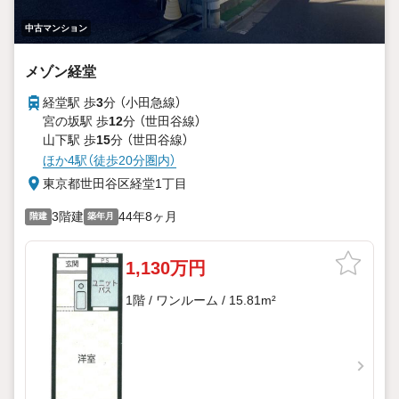
中古マンション
メゾン経堂
経堂駅 歩
3
分 （小田急線）
宮の坂駅 歩
12
分 （世田谷線）
山下駅 歩
15
分 （世田谷線）
ほか4駅（徒歩20分圏内）
東京都世田谷区経堂1丁目
3階建
44年8ヶ月
階建
築年月
1,130万円
1階 / ワンルーム / 15.81m²