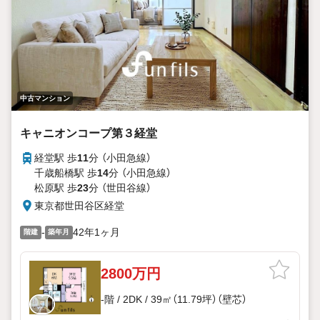
中古マンション
キャニオンコープ第３経堂
経堂駅 歩
11
分 （小田急線）
千歳船橋駅 歩
14
分 （小田急線）
松原駅 歩
23
分 （世田谷線）
東京都世田谷区経堂
-
42年1ヶ月
階建
築年月
2800万円
-階 / 2DK / 39㎡（11.79坪）（壁芯）