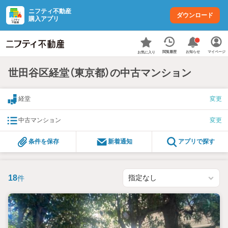
ニフティ不動産
ダウンロード
購入アプリ
お知らせ
閲覧履歴
マイページ
お気に入り
世田谷区経堂（東京都）の中古マンション
経堂
変更
中古マンション
変更
条件を保存
新着通知
アプリで探す
18
件