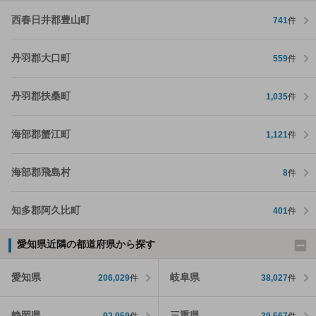
西春日井郡豊山町
741
件
丹羽郡大口町
559
件
丹羽郡扶桑町
1,035
件
海部郡蟹江町
1,121
件
海部郡飛島村
8
件
知多郡阿久比町
401
件
愛知県近隣の都道府県から探す
愛知県
岐阜県
206,029
件
38,027
件
静岡県
三重県
92,959
件
39,567
件