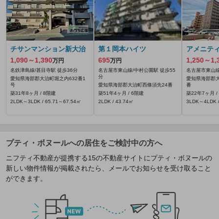
チサンマンション新大治
第１岡本ハイツ
アメニテ
1,090～1,390
695
1,250～1,
万円
万円
名鉄津島線/甚目寺駅 徒歩36分
名古屋市東山線/中村公園駅 徒歩55
名古屋市東山線
分
愛知県海部郡大治町堀之内632番1
愛知県海部郡大
号
愛知県海部郡大治町西條須先24番
番
築31年8ヶ月 / 8階建
築51年4ヶ月 / 6階建
築22年7ヶ月 /
2LDK～3LDK / 65.71～67.54㎡
2LDK / 43.74㎡
3LDK～4LDK /
プティ・ボヌールへの居住をご検討中の方へ
ニフティ不動産が提携する15の不動産サイトにプティ・ボヌールの
新しい物件情報が掲載されたら、メールでお知らせを受け取ること
ができます。