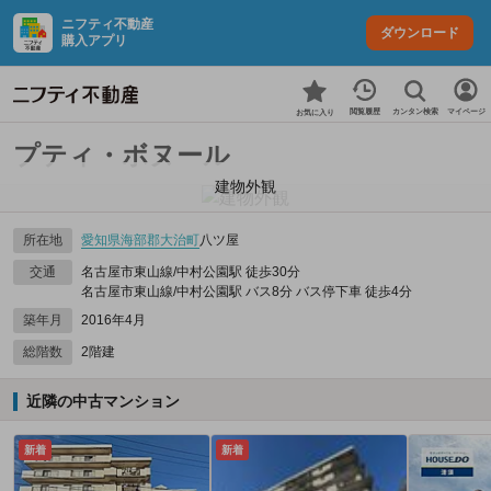
ニフティ不動産
ダウンロード
購入アプリ
カンタン検索
閲覧履歴
マイページ
お気に入り
プティ・ボヌール
建物外観
所在地
愛知県
海部郡大治町
八ツ屋
交通
名古屋市東山線/中村公園駅 徒歩30分
名古屋市東山線/中村公園駅 バス8分 バス停下車 徒歩4分
築年月
2016年4月
総階数
2階建
近隣の中古マンション
新着
新着