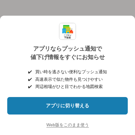
アプリならプッシュ通知で
値下げ情報をすぐにお知らせ
対応機種
個人情報保護ポリシー
利用規約
運営会社
✔️
買い時を逃さない便利なプッシュ通知
ヘルプ・お問い合わせ
採用情報
✔️
高速表示で似た物件も見つけやすい
✔️
周辺相場がひと目でわかる地図検索
アプリに切り替える
©NIFTY Lifestyle Co., Ltd.
Web版をこのまま使う