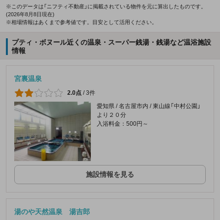
※このデータは「ニフティ不動産」に掲載されている物件を元に算出したものです。
(2026年8月8日現在)
※相場情報はあくまで参考値です。目安として活用ください。
プティ・ボヌール近くの温泉・スーパー銭湯・銭湯など温浴施設
情報
宮裏温泉
2.0点
/
3件
愛知県 / 名古屋市内 / 東山線「中村公園」
より２０分
入浴料金：500円～
施設情報を見る
湯のや天然温泉 湯吉郎