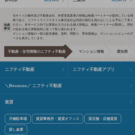
当サイトの物件及び不動産会社、外壁塗装業者の情報は検索パートナーが提供している情
報であり、ニフティライフスタイル株式会社は内容の責任を負わないことを予めご了承く
ださい。本サービス内でお客様が入力される個人情報は、検索パートナーが取得し、同社
免責
事項
の定める個人情報規約に従って取り扱われます。
マンション情報の一部の販売価格、賃料、間取り、専有面積は、マンションレビューのデ
ータを表示しています。
不動産・住宅情報のニフティ不動産
マンション情報
愛知県
ニフティ不動産
ニフティ不動産アプリ
＼Because／ ニフティ不動産
賃貸
月極駐車場
賃貸事務所・賃貸オフィス
貸店舗・店舗賃貸
貸し倉庫