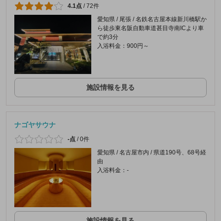
4.1点
/
72件
愛知県 / 尾張 / 名鉄名古屋本線新川橋駅か
ら徒歩東名阪自動車道甚目寺南ICより車
で約3分
入浴料金：900円～
施設情報を見る
ナゴヤサウナ
-点
/
0件
愛知県 / 名古屋市内 / 県道190号、68号経
由
入浴料金：-
施設情報を見る