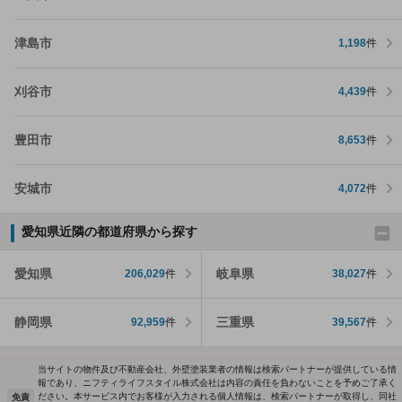
津島市
1,198
件
刈谷市
4,439
件
豊田市
8,653
件
安城市
4,072
件
愛知県近隣の都道府県から探す
愛知県
岐阜県
206,029
件
38,027
件
静岡県
三重県
92,959
件
39,567
件
当サイトの物件及び不動産会社、外壁塗装業者の情報は検索パートナーが提供している情
報であり、ニフティライフスタイル株式会社は内容の責任を負わないことを予めご了承く
ださい。本サービス内でお客様が入力される個人情報は、検索パートナーが取得し、同社
免責