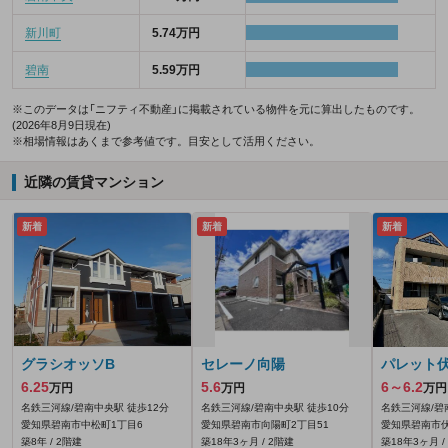
新川町
5.74万円
碧南
5.59万円
※このデータは「ニフティ不動産」に掲載されている物件を元に算出したものです。
(2026年8月9日現在)
※相場情報はあくまで参考値です。目安として活用ください。
近隣の賃貸マンション
新着
新着
新着
グラシオッソB
セレーノ向陽
パレット
6.25
5.6
6～6.2
万円
万円
万円
名鉄三河線/碧南中央駅 徒歩12分
名鉄三河線/碧南中央駅 徒歩10分
名鉄三河線/碧
愛知県碧南市中松町1丁目6
愛知県碧南市向陽町2丁目51
愛知県碧南市伏
築8年 / 2階建
築18年3ヶ月 / 2階建
築18年3ヶ月 /