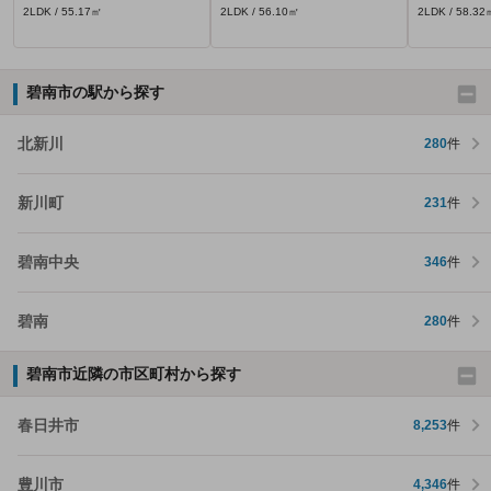
2LDK / 55.17㎡
2LDK / 56.10㎡
2LDK / 58.32
碧南市の駅から探す
北新川
280
件
新川町
231
件
碧南中央
346
件
碧南
280
件
碧南市近隣の市区町村から探す
春日井市
8,253
件
豊川市
4,346
件