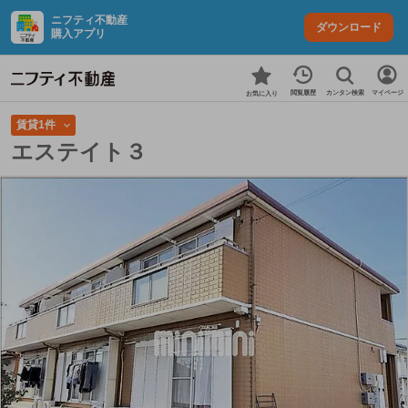
ニフティ不動産
ダウンロード
購入アプリ
カンタン検索
閲覧履歴
マイページ
お気に入り
賃貸1件
エステイト３