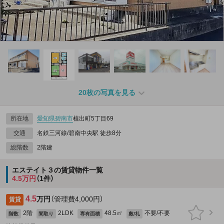
20枚の写真を見る
所在地
愛知県
碧南市
植出町5丁目69
交通
名鉄三河線/碧南中央駅 徒歩8分
総階数
2階建
エステイト３の賃貸物件一覧
4.5万円
（1件）
4.5
万円
（管理費4,000円）
賃貸
2階
2LDK
48.5㎡
不要/不要
階数
間取り
専有面積
敷/礼