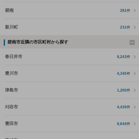
碧南
281
件
新川町
231
件
碧南市近隣の市区町村から探す
春日井市
8,243
件
豊川市
4,345
件
津島市
1,200
件
刈谷市
4,430
件
豊田市
8,644
件