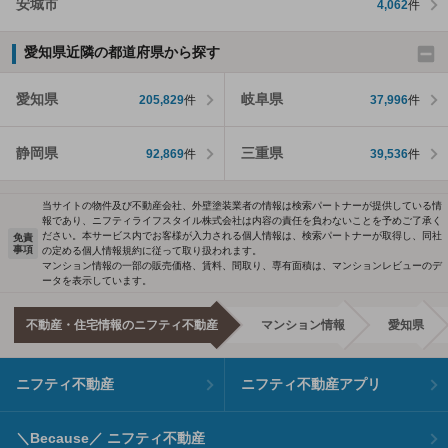
安城市
4,062
件
愛知県近隣の都道府県から探す
愛知県
岐阜県
205,829
件
37,996
件
静岡県
三重県
92,869
件
39,536
件
当サイトの物件及び不動産会社、外壁塗装業者の情報は検索パートナーが提供している情
報であり、ニフティライフスタイル株式会社は内容の責任を負わないことを予めご了承く
ださい。本サービス内でお客様が入力される個人情報は、検索パートナーが取得し、同社
免責
事項
の定める個人情報規約に従って取り扱われます。
マンション情報の一部の販売価格、賃料、間取り、専有面積は、マンションレビューのデ
ータを表示しています。
不動産・住宅情報のニフティ不動産
マンション情報
愛知県
ニフティ不動産
ニフティ不動産アプリ
＼Because／ ニフティ不動産