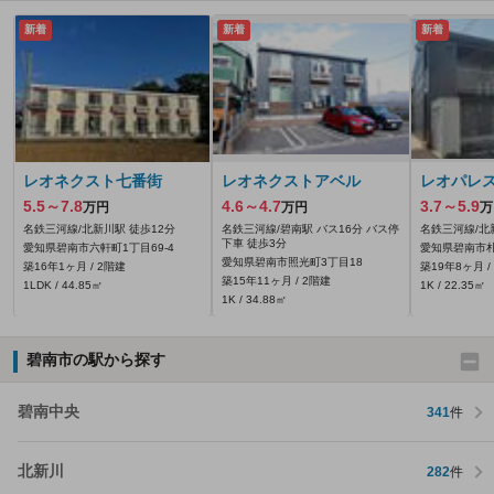
新着
新着
新着
レオネクスト七番街
レオネクストアベル
レオパレス
5.5～7.8
4.6～4.7
3.7～5.9
万円
万円
万
名鉄三河線/北新川駅 徒歩12分
名鉄三河線/碧南駅 バス16分 バス停
名鉄三河線/北
下車 徒歩3分
愛知県碧南市六軒町1丁目69‐4
愛知県碧南市札
愛知県碧南市照光町3丁目18
築16年1ヶ月 / 2階建
築19年8ヶ月 /
築15年11ヶ月 / 2階建
1LDK / 44.85㎡
1K / 22.35㎡
1K / 34.88㎡
碧南市の駅から探す
碧南中央
341
件
北新川
282
件