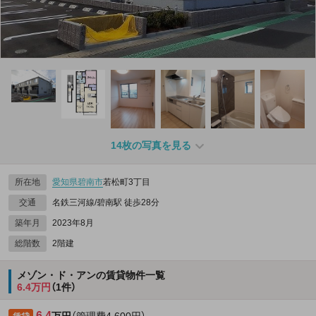
14枚の写真を見る
所在地
愛知県
碧南市
若松町3丁目
交通
名鉄三河線/碧南駅 徒歩28分
築年月
2023年8月
総階数
2階建
メゾン・ド・アンの賃貸物件一覧
6.4万円
（1件）
6.4