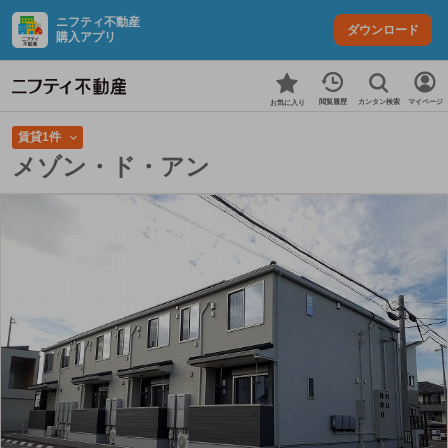
ニフティ不動産
ダウンロード
購入アプリ
カンタン検索
閲覧履歴
マイページ
お気に入り
賃貸1件
メゾン・ド・アン