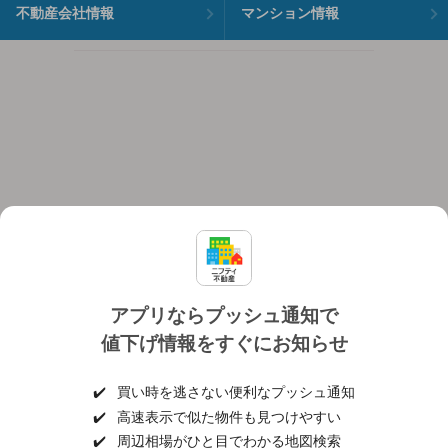
不動産会社情報
マンション情報
アプリならプッシュ通知で
値下げ情報をすぐにお知らせ
対応機種
個人情報保護ポリシー
利用規約
運営会社
✔️
買い時を逃さない便利なプッシュ通知
ヘルプ・お問い合わせ
採用情報
✔️
高速表示で似た物件も見つけやすい
✔️
周辺相場がひと目でわかる地図検索