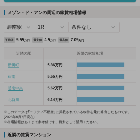
メゾン・ド・アンの周辺の家賃相場情報
5.55
4.5
7.05
平均値
最安値
最高値
万円
万円
万円
近隣の駅
近隣の家賃相場
新川町
5.86万円
碧南
5.55万円
碧南中央
5.62万円
北新川
6.14万円
※このデータは「ニフティ不動産」に掲載されている物件を元に算出したものです。
(2026年8月7日現在)
※相場情報はあくまで参考値です。目安として活用ください。
近隣の賃貸マンション