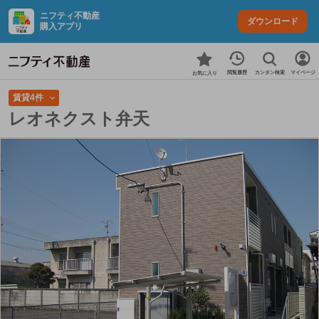
ニフティ不動産
ダウンロード
購入アプリ
カンタン検索
閲覧履歴
マイページ
お気に入り
賃貸4件
レオネクスト弁天