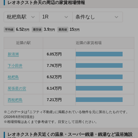
レオネクスト弁天の周辺の家賃相場情報
6.52
3.9
15
平均値
最安値
最高値
万円
万円
万円
近隣の駅
近隣の家賃相場
新清洲
6.05万円
下小田井
7.76万円
枇杷島
6.52万円
尾張星の宮
6.14万円
西枇杷島
7.21万円
※このデータは「ニフティ不動産」に掲載されている物件を元に算出したものです。
(2026年8月9日現在)
※相場情報はあくまで参考値です。目安として活用ください。
レオネクスト弁天近くの温泉・スーパー銭湯・銭湯など温浴施設