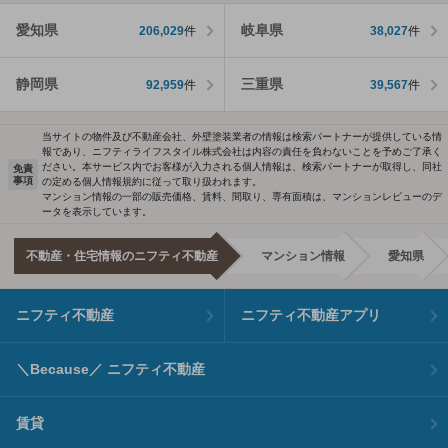
愛知県
岐阜県
206,029
件
38,027
件
静岡県
三重県
92,959
件
39,567
件
当サイトの物件及び不動産会社、外壁塗装業者の情報は検索パートナーが提供している情
報であり、ニフティライフスタイル株式会社は内容の責任を負わないことを予めご了承く
ださい。本サービス内でお客様が入力される個人情報は、検索パートナーが取得し、同社
免責
事項
の定める個人情報規約に従って取り扱われます。
マンション情報の一部の販売価格、賃料、間取り、専有面積は、マンションレビューのデ
ータを表示しています。
不動産・住宅情報のニフティ不動産
マンション情報
愛知県
ニフティ不動産
ニフティ不動産アプリ
＼Because／ ニフティ不動産
賃貸