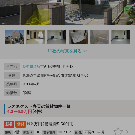
11枚の写真を見る
所在地
愛知県
清須市
西枇杷島町弁天18
交通
東海道本線（静岡--滋賀）/枇杷島駅 徒歩6分
築年月
2014年4月
総階数
2階建
レオネクスト弁天の賃貸物件一覧
4.3～6.9万円
（4件）
6.8
万円
（管理費5,500円）
新着
賃貸
2階
1K
28.71㎡
不要/1.0ヶ月
階数
間取り
専有面積
敷/礼