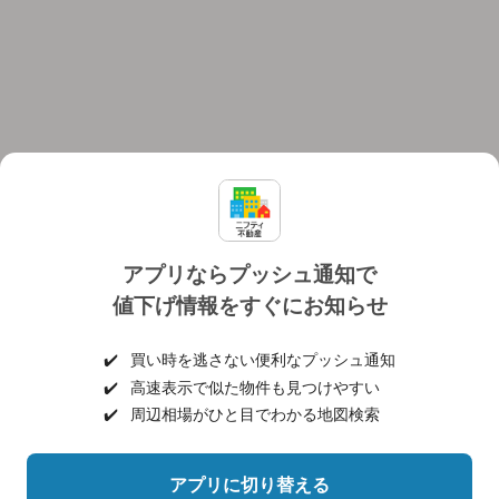
アプリならプッシュ通知で
値下げ情報をすぐにお知らせ
対応機種
個人情報保護ポリシー
利用規約
運営会社
✔️
買い時を逃さない便利なプッシュ通知
ヘルプ・お問い合わせ
採用情報
✔️
高速表示で似た物件も見つけやすい
✔️
周辺相場がひと目でわかる地図検索
アプリに切り替える