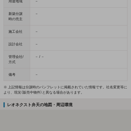
用途地域
－
新築分譲
－
時の売主
施工会社
－
設計会社
－
管理会社/
－ / －
方式
備考
－
※ 上記情報は分譲時のパンフレットに掲載されていた情報です。社名変更等に
より、現況（販売中物件）と異なる場合があります。
レオネクスト弁天の地図・周辺環境