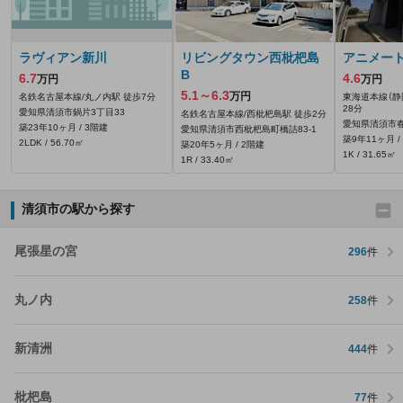
ラヴィアン新川
リビングタウン西枇杷島
アニメート
B
6.7
4.6
万円
万円
5.1～6.3
万円
名鉄名古屋本線/丸ノ内駅 徒歩7分
東海道本線（静岡
28分
愛知県清須市鍋片3丁目33
名鉄名古屋本線/西枇杷島駅 徒歩2分
愛知県清須市
築23年10ヶ月 / 3階建
愛知県清須市西枇杷島町橋詰83‐1
築9年11ヶ月 /
2LDK / 56.70㎡
築20年5ヶ月 / 2階建
1K / 31.65㎡
1R / 33.40㎡
清須市の駅から探す
尾張星の宮
296
件
丸ノ内
258
件
新清洲
444
件
枇杷島
77
件