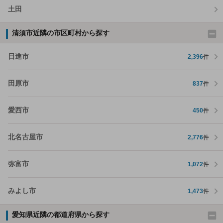
土田
清須市近隣の市区町村から探す
日進市
2,396
件
田原市
837
件
愛西市
450
件
北名古屋市
2,776
件
弥富市
1,072
件
みよし市
1,473
件
愛知県近隣の都道府県から探す