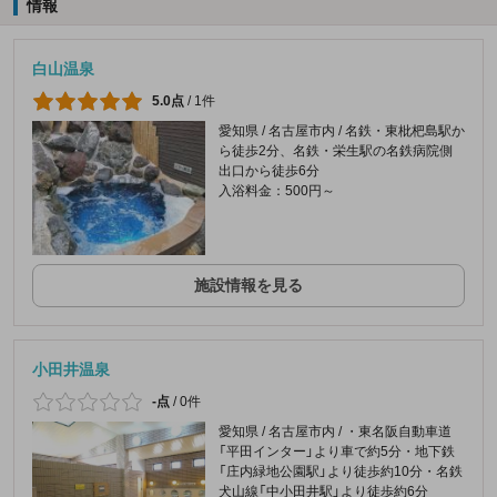
情報
白山温泉
5.0点
/
1件
愛知県 / 名古屋市内 / 名鉄・東枇杷島駅か
ら徒歩2分、名鉄・栄生駅の名鉄病院側
出口から徒歩6分
入浴料金：500円～
施設情報を見る
小田井温泉
-点
/
0件
愛知県 / 名古屋市内 / ・東名阪自動車道
「平田インター」より車で約5分・地下鉄
「庄内緑地公園駅」より徒歩約10分・名鉄
犬山線「中小田井駅」より徒歩約6分