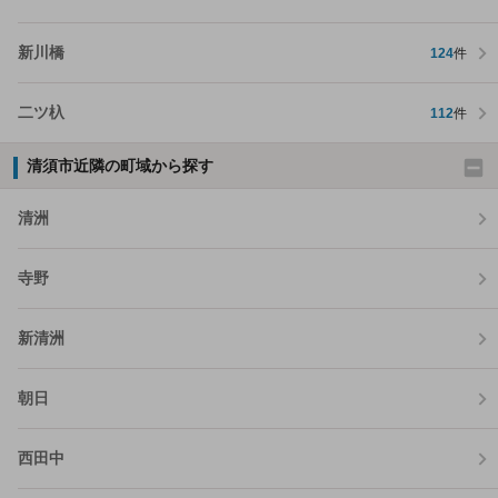
新川橋
124
件
二ツ杁
112
件
清須市近隣の町域から探す
清洲
寺野
新清洲
朝日
西田中