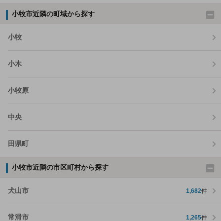
小牧市近隣の町域から探す
小牧
小木
小牧原
中央
田県町
小牧市近隣の市区町村から探す
犬山市
1,682
件
常滑市
1,265
件