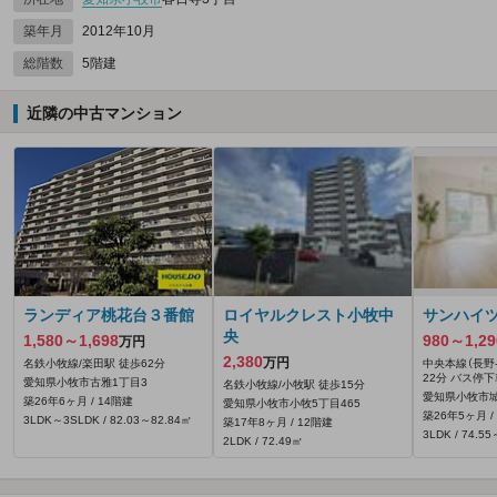
築年月
2012年10月
総階数
5階建
近隣の中古マンション
ランディア桃花台３番館
ロイヤルクレスト小牧中
サンハイ
央
1,580～1,698
980～1,29
万円
2,380
万円
名鉄小牧線/楽田駅 徒歩62分
中央本線（長野-
22分 バス停下
愛知県小牧市古雅1丁目3
名鉄小牧線/小牧駅 徒歩15分
愛知県小牧市
築26年6ヶ月 / 14階建
愛知県小牧市小牧5丁目465
築26年5ヶ月 /
3LDK～3SLDK / 82.03～82.84㎡
築17年8ヶ月 / 12階建
3LDK / 74.5
2LDK / 72.49㎡