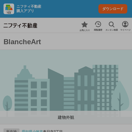
ニフティ不動産
ダウンロード
購入アプリ
カンタン検索
閲覧履歴
マイページ
お気に入り
BlancheArt
建物外観
所在地
愛知県
小牧市
春日寺3丁目