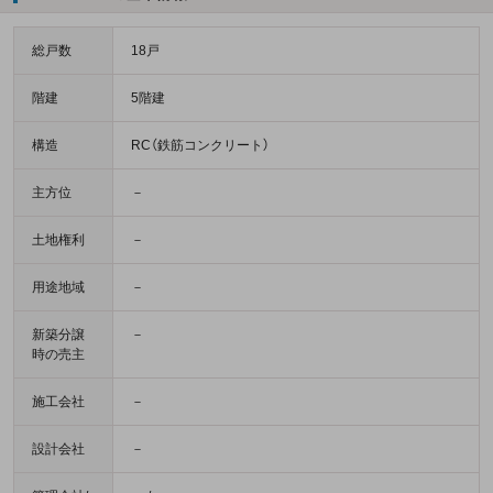
総戸数
18戸
階建
5階建
構造
RC（鉄筋コンクリート）
主方位
－
土地権利
－
用途地域
－
新築分譲
－
時の売主
施工会社
－
設計会社
－