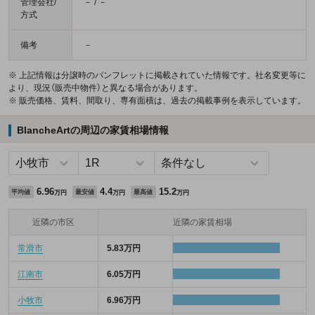
管理会社/
－ / －
方式
備考
－
※ 上記情報は分譲時のパンフレットに掲載されていた情報です。社名変更等に
より、現況（販売中物件）と異なる場合があります。
※ 販売価格、賃料、間取り、専有面積は、過去の掲載事例を表示しています。
BlancheArtの周辺の家賃相場情報
6.96
4.4
15.2
平均値
最安値
最高値
万円
万円
万円
近隣の市区
近隣の家賃相場
常滑市
5.83万円
江南市
6.05万円
小牧市
6.96万円