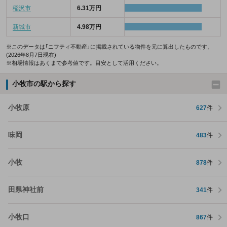
稲沢市
6.31万円
新城市
4.98万円
※このデータは「ニフティ不動産」に掲載されている物件を元に算出したものです。
(2026年8月7日現在)
※相場情報はあくまで参考値です。目安として活用ください。
小牧市の駅から探す
小牧原
627
件
味岡
483
件
小牧
878
件
田県神社前
341
件
小牧口
867
件