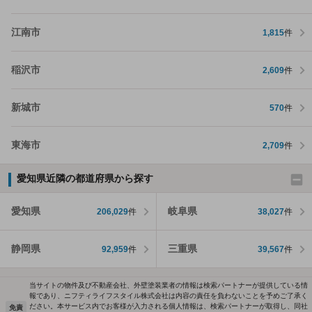
江南市
1,815
件
稲沢市
2,609
件
新城市
570
件
東海市
2,709
件
愛知県近隣の都道府県から探す
愛知県
岐阜県
206,029
件
38,027
件
静岡県
三重県
92,959
件
39,567
件
当サイトの物件及び不動産会社、外壁塗装業者の情報は検索パートナーが提供している情
報であり、ニフティライフスタイル株式会社は内容の責任を負わないことを予めご了承く
ださい。本サービス内でお客様が入力される個人情報は、検索パートナーが取得し、同社
免責