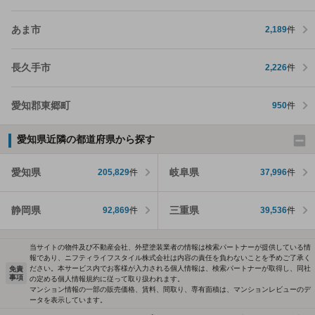
あま市
2,189
件
長久手市
2,226
件
愛知郡東郷町
950
件
愛知県近隣の都道府県から探す
愛知県
岐阜県
205,829
件
37,996
件
静岡県
三重県
92,869
件
39,536
件
当サイトの物件及び不動産会社、外壁塗装業者の情報は検索パートナーが提供している情
報であり、ニフティライフスタイル株式会社は内容の責任を負わないことを予めご了承く
ださい。本サービス内でお客様が入力される個人情報は、検索パートナーが取得し、同社
免責
事項
の定める個人情報規約に従って取り扱われます。
マンション情報の一部の販売価格、賃料、間取り、専有面積は、マンションレビューのデ
ータを表示しています。