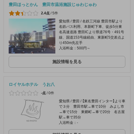
豊田ほっとかん 豊田市温浴施設じゅわじゅわ
2.4点
/
5件
愛知県 / 豊田 / 名鉄三河線 豊田市駅より
名鉄バス利用、本新町下車、徒歩5分東
名高速道路 豊田ICより県道76号・491号
線、国道153号線経由、東新町5交差点よ
り450m先左手
入浴料金：500円～
施設情報を見る
ロイヤルホテル うお八
-点
/
0件
愛知県 / 豊田 / 【東名豊田インター】より車
で３分 豊田市駅→車で10分 みよし市
→車で15分 東郷町→車で20分 名古屋
駅→車で35分
入浴料金：-