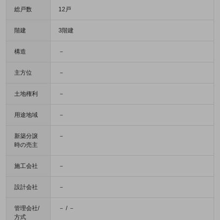
総戸数
12戸
階建
3階建
構造
－
主方位
－
土地権利
－
用途地域
－
新築分譲
－
時の売主
施工会社
－
設計会社
－
管理会社/
－ / －
方式