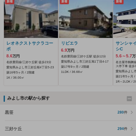
新着
新着
新着
レオネクストサクラコー
リビエラ
サンシャ
ポ
シC
6.9
万円
8.6
5.6～5.7
万円
万
名鉄豊田線/三好ケ丘駅 徒歩12分
愛知県みよし市三好丘旭1丁目4‐17
名鉄豊田線/三好ケ丘駅 徒歩23分
名古屋市鶴舞線
ス停下車 徒歩
築17年9ヶ月 / 2階建
愛知県みよし市三好丘桜4丁目5‐23
愛知県みよし市
1LDK / 36.68㎡
築16年5ヶ月 / 2階建
築21年5ヶ月 /
1K / 36.00㎡
1R～2LDK / 2
みよし市の駅から探す
黒笹
280
件
三好ケ丘
294
件