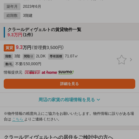
築年月
2023年6月
総階数
3階建
クラールディヴェルトの賃貸物件一覧
9.3万円
（1件）
9.3
万円
（管理費3,500円）
賃貸
3階
2LDK
71.07㎡
階数
間取り
専有面積
不要/150,000円
敷/礼
情報提供元
詳細を見る
周辺の家賃の相場情報を見る
※物件情報の精度向上にご協力をお願いいたします。物件情報に誤りがある場
合は
こちら
よりご連絡ください。
クラールディヴェルトへの居住をご検討中の方へ