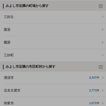
みよし市近隣の町域から探す
三好丘
黒笹
園原
三好町
みよし市近隣の市区町村から探す
清須市
2,347
件
北名古屋市
2,773
件
弥富市
1,071
件