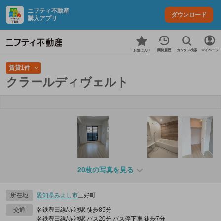
ニフティ不動産
ダウンロード
購入アプリ
カンタン検索
閲覧履歴
マイページ
お気に入り
賃貸1件
クラールディヴェルト
20枚の写真を見る
所在地
愛知県
みよし市
三好町
交通
名鉄豊田線/赤池駅 徒歩85分
名鉄豊田線/赤池駅 バス20分 バス停下車 徒歩7分