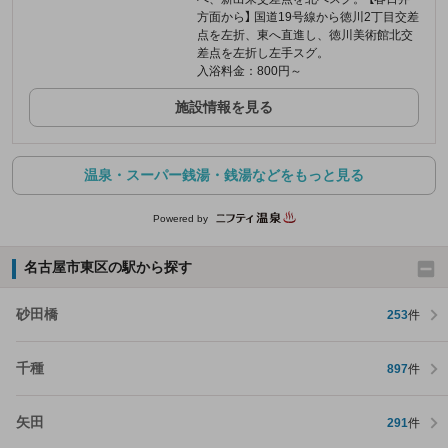
方面から】 国道19号線から徳川2丁目交差
点を左折、東へ直進し、徳川美術館北交
差点を左折し左手スグ。
入浴料金：800円～
施設情報を見る
温泉・スーパー銭湯・銭湯などをもっと見る
Powered by
名古屋市東区の駅から探す
砂田橋
253
件
千種
897
件
矢田
291
件