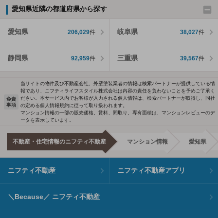
愛知県近隣の都道府県から探す
愛知県
岐阜県
206,029
件
38,027
件
静岡県
三重県
92,959
件
39,567
件
当サイトの物件及び不動産会社、外壁塗装業者の情報は検索パートナーが提供している情
報であり、ニフティライフスタイル株式会社は内容の責任を負わないことを予めご了承く
ださい。本サービス内でお客様が入力される個人情報は、検索パートナーが取得し、同社
免責
事項
の定める個人情報規約に従って取り扱われます。
マンション情報の一部の販売価格、賃料、間取り、専有面積は、マンションレビューのデ
ータを表示しています。
不動産・住宅情報のニフティ不動産
マンション情報
愛知県
ニフティ不動産
ニフティ不動産アプリ
＼Because／ ニフティ不動産