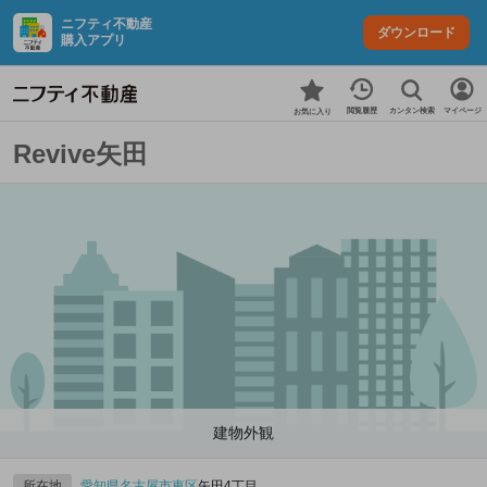
ニフティ不動産
ダウンロード
購入アプリ
カンタン検索
閲覧履歴
マイページ
お気に入り
Revive矢田
建物外観
所在地
愛知県
名古屋市東区
矢田4丁目