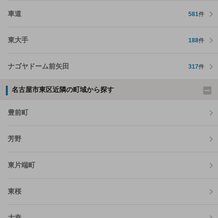
車道
581
件
東大手
188
件
ナゴヤドーム前矢田
317
件
名古屋市東区近隣の町域から探す
豊前町
芳野
東片端町
東桜
大幸