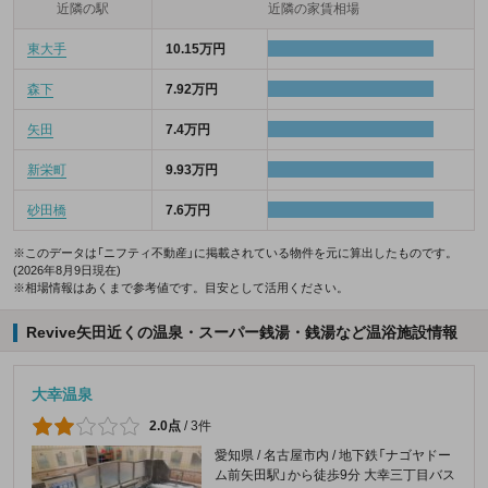
近隣の駅
近隣の家賃相場
東大手
10.15万円
森下
7.92万円
矢田
7.4万円
新栄町
9.93万円
砂田橋
7.6万円
※このデータは「ニフティ不動産」に掲載されている物件を元に算出したものです。
(2026年8月9日現在)
※相場情報はあくまで参考値です。目安として活用ください。
Revive矢田近くの温泉・スーパー銭湯・銭湯など温浴施設情報
大幸温泉
2.0点
/
3件
愛知県 / 名古屋市内 / 地下鉄「ナゴヤドー
ム前矢田駅」から徒歩9分 大幸三丁目バス