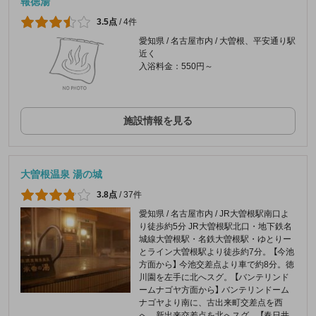
報徳湯
3.5点
/
4件
愛知県 / 名古屋市内 / 大曽根、平安通り駅
近く
入浴料金：550円～
施設情報を見る
大曽根温泉 湯の城
3.8点
/
37件
愛知県 / 名古屋市内 / JR大曽根駅南口よ
り徒歩約5分 JR大曽根駅北口・地下鉄名
城線大曽根駅・名鉄大曽根駅・ゆとりー
とライン大曽根駅より徒歩約7分。 【今池
方面から】 今池交差点より車で約8分。徳
川園を左手に北へスグ。 【バンテリンド
ームナゴヤ方面から】 バンテリンドーム
ナゴヤより南に、古出来町交差点を西
へ、新出来交差点を北へスグ。 【春日井