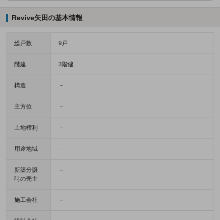
Revive矢田の基本情報
総戸数
9戸
階建
3階建
構造
－
主方位
－
土地権利
－
用途地域
－
新築分譲
－
時の売主
施工会社
－