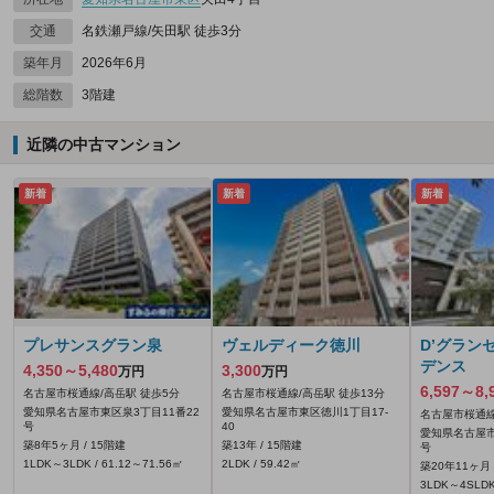
交通
名鉄瀬戸線/矢田駅 徒歩3分
築年月
2026年6月
総階数
3階建
近隣の中古マンション
新着
新着
新着
プレサンスグラン泉
ヴェルディーク徳川
D’グラン
デンス
4,350～5,480
3,300
万円
万円
6,597～8,
名古屋市桜通線/高岳駅 徒歩5分
名古屋市桜通線/高岳駅 徒歩13分
愛知県名古屋市東区泉3丁目11番22
愛知県名古屋市東区徳川1丁目17-
名古屋市桜通線
号
40
愛知県名古屋市
築8年5ヶ月 / 15階建
築13年 / 15階建
号
1LDK～3LDK / 61.12～71.56㎡
2LDK / 59.42㎡
築20年11ヶ月 
3LDK～4SLDK 