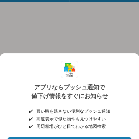
アプリならプッシュ通知で
値下げ情報をすぐにお知らせ
対応機種
個人情報保護ポリシー
利用規約
運営会社
✔️
買い時を逃さない便利なプッシュ通知
ヘルプ・お問い合わせ
採用情報
✔️
高速表示で似た物件も見つけやすい
✔️
周辺相場がひと目でわかる地図検索