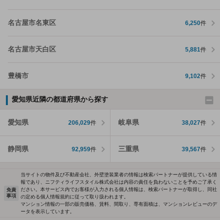
名古屋市名東区
6,250
件
名古屋市天白区
5,881
件
豊橋市
9,102
件
愛知県近隣の都道府県から探す
愛知県
岐阜県
206,029
件
38,027
件
静岡県
三重県
92,959
件
39,567
件
当サイトの物件及び不動産会社、外壁塗装業者の情報は検索パートナーが提供している情
報であり、ニフティライフスタイル株式会社は内容の責任を負わないことを予めご了承く
ださい。本サービス内でお客様が入力される個人情報は、検索パートナーが取得し、同社
免責
事項
の定める個人情報規約に従って取り扱われます。
マンション情報の一部の販売価格、賃料、間取り、専有面積は、マンションレビューのデ
ータを表示しています。