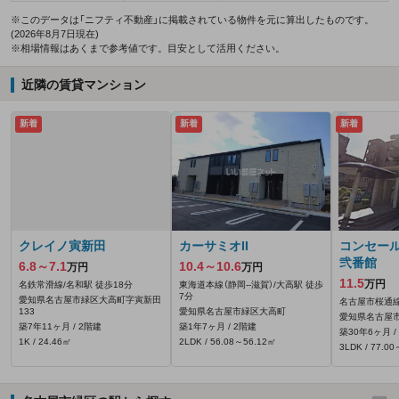
※このデータは「ニフティ不動産」に掲載されている物件を元に算出したものです。
(2026年8月7日現在)
※相場情報はあくまで参考値です。目安として活用ください。
近隣の賃貸マンション
新着
新着
新着
クレイノ寅新田
カーサミオII
コンセー
弐番館
6.8～7.1
10.4～10.6
万円
万円
11.5
万円
名鉄常滑線/名和駅 徒歩18分
東海道本線（静岡--滋賀）/大高駅 徒歩
7分
愛知県名古屋市緑区大高町字寅新田
名古屋市桜通線
133
愛知県名古屋市緑区大高町
愛知県名古屋市
築7年11ヶ月 / 2階建
築1年7ヶ月 / 2階建
築30年6ヶ月 /
1K / 24.46㎡
2LDK / 56.08～56.12㎡
3LDK / 77.0