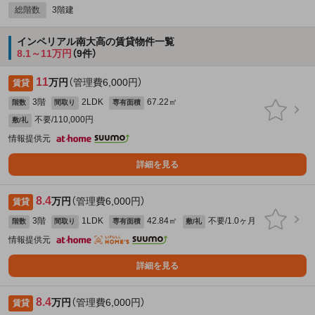
総階数
3階建
インペリアル南大高の賃貸物件一覧
8.1～11万円
（9件）
11
万円
（管理費6,000円）
賃貸
3階
2LDK
67.22㎡
階数
間取り
専有面積
不要/110,000円
敷/礼
情報提供元
詳細を見る
8.4
万円
（管理費6,000円）
賃貸
3階
1LDK
42.84㎡
不要/1.0ヶ月
階数
間取り
専有面積
敷/礼
情報提供元
詳細を見る
8.4
万円
（管理費6,000円）
賃貸