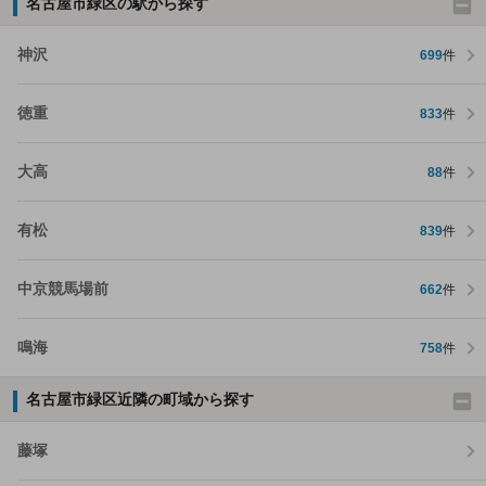
名古屋市緑区の駅から探す
神沢
699
件
徳重
833
件
大高
88
件
有松
839
件
中京競馬場前
662
件
鳴海
758
件
名古屋市緑区近隣の町域から探す
藤塚