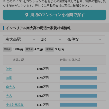
※ このアイコンはマンションのおおよその位置を表しており、実際の場所と異
なる場合がございます。詳しくは不動産会社に直接ご確認ください。
周辺のマンションを地図で探す
インペリアル南大高の周辺の家賃相場情報
6.88
4.2
9.4
平均値
最安値
最高値
万円
万円
万円
近隣の駅
近隣の家賃相場
神沢
6.66万円
徳重
6.74万円
南大高
6.88万円
大高
6.63万円
中京競馬場前
6.47万円