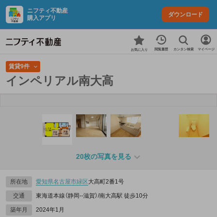
ニフティ不動産
ダウンロード
購入アプリ
カンタン検索
閲覧履歴
マイページ
お気に入り
賃貸9件
インペリアル南大高
20枚の写真を見る
所在地
愛知県
名古屋市緑区
大高町2番1号
交通
東海道本線（静岡--滋賀）/南大高駅 徒歩10分
築年月
2024年1月