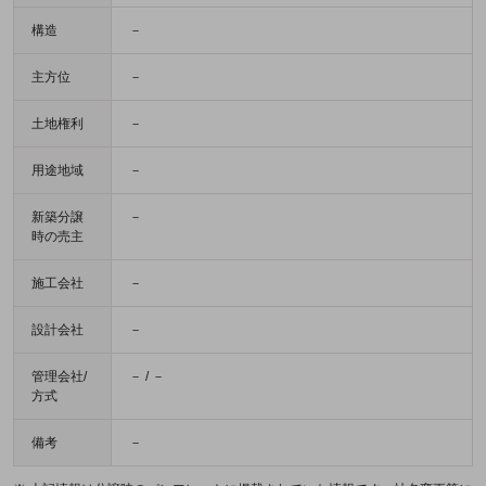
構造
－
主方位
－
土地権利
－
用途地域
－
新築分譲
－
時の売主
施工会社
－
設計会社
－
管理会社/
－ / －
方式
備考
－