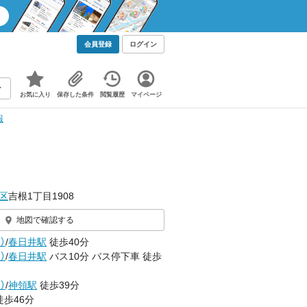
会員登録
ログイン
お気に入り
保存した条件
閲覧履歴
マイページ
報
区
吉根1丁目1908
地図で確認する
）
/
春日井駅
徒歩40分
）
/
春日井駅
バス10分 バス停下車 徒歩
）
/
神領駅
徒歩39分
徒歩46分