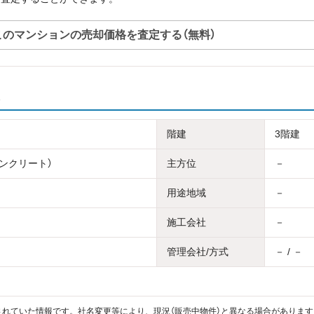
このマンションの売却価格を査定する（無料）
階建
3階建
コンクリート）
主方位
－
用途地域
－
施工会社
－
管理会社/方式
－ / －
れていた情報です。社名変更等により、現況（販売中物件）と異なる場合があります