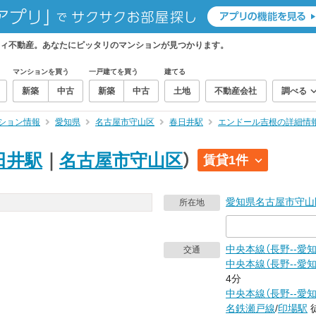
ィ不動産。あなたにピッタリのマンションが見つかります。
マンションを買う
一戸建てを買う
建てる
新築
中古
新築
中古
土地
不動産会社
調べる
ション情報
愛知県
名古屋市守山区
春日井駅
エンドール吉根の詳細情
日井駅
｜
名古屋市守山区
）
賃貸1件
愛知県
名古屋市守山
所在地
中央本線（長野--愛知
交通
中央本線（長野--愛知
4分
中央本線（長野--愛知
名鉄瀬戸線
/
印場駅