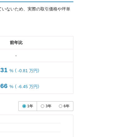
ていないため、実際の取引価格や坪単
前年比
-
.31
%
（ -0.81 万円）
.66
%
（ -6.45 万円）
1年
3年
6年