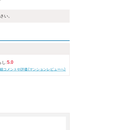
さい。
5.0
らし:
細コメントや評価（マンションレビューへ）