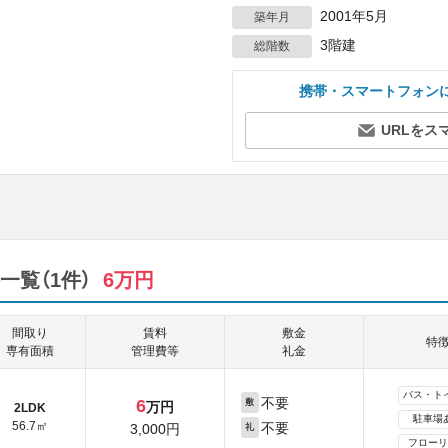
2001年5月
築年月
3階建
総階数
携帯・スマートフォン
URLをス
覧（1件）
6万円
間取り
賃料
敷金
特
専有面積
管理費等
礼金
バス・ト
不要
6
敷
万円
2LDK
駐車場
56.7㎡
不要
3,000円
礼
フローリ