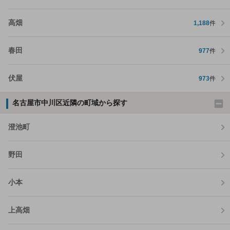
高畑
1,188
件
春田
977
件
伏屋
973
件
名古屋市中川区近隣の町域から探す
澄池町
野田
小本
上高畑