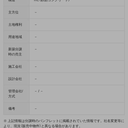
主方位
－
土地権利
－
用途地域
－
新築分譲
－
時の売主
施工会社
－
設計会社
－
管理会社/
－ / －
方式
備考
－
※ 上記情報は分譲時のパンフレットに掲載されていた情報です。社名変更等に
より、現況（販売中物件）と異なる場合があります。