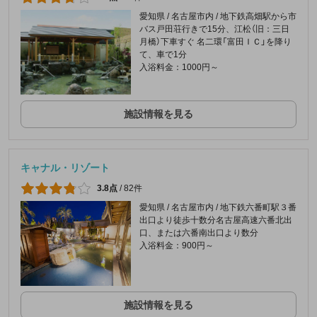
愛知県 / 名古屋市内 / 地下鉄高畑駅から市
バス戸田荘行きで15分、江松（旧：三日
月橋）下車すぐ 名二環「富田ＩＣ」を降り
て、車で1分
入浴料金：1000円～
施設情報を見る
キャナル・リゾート
3.8点
/
82件
愛知県 / 名古屋市内 / 地下鉄六番町駅３番
出口より徒歩十数分名古屋高速六番北出
口、または六番南出口より数分
入浴料金：900円～
施設情報を見る