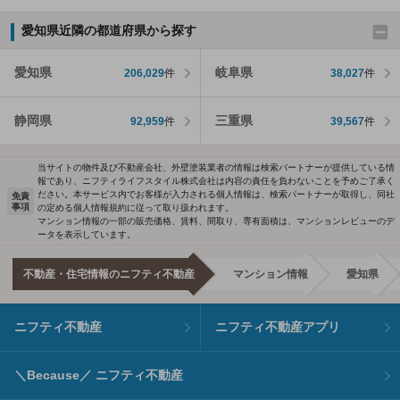
愛知県近隣の都道府県から探す
愛知県
岐阜県
206,029
件
38,027
件
静岡県
三重県
92,959
件
39,567
件
当サイトの物件及び不動産会社、外壁塗装業者の情報は検索パートナーが提供している情
報であり、ニフティライフスタイル株式会社は内容の責任を負わないことを予めご了承く
ださい。本サービス内でお客様が入力される個人情報は、検索パートナーが取得し、同社
免責
事項
の定める個人情報規約に従って取り扱われます。
マンション情報の一部の販売価格、賃料、間取り、専有面積は、マンションレビューのデ
ータを表示しています。
不動産・住宅情報のニフティ不動産
マンション情報
愛知県
ニフティ不動産
ニフティ不動産アプリ
＼Because／ ニフティ不動産