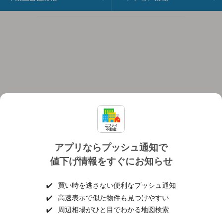
アプリならプッシュ通知で
値下げ情報をすぐにお知らせ
対応機種
個人情報保護ポリシー
利用規約
運営会社
✔️
買い時を逃さない便利なプッシュ通知
ヘルプ・お問い合わせ
採用情報
✔️
高速表示で似た物件も見つけやすい
✔️
周辺相場がひと目でわかる地図検索