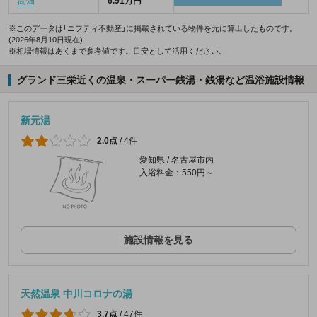
高畑
6.91万円
※このデータは「ニフティ不動産」に掲載されている物件を元に算出したものです。
(2026年8月10日現在)
※相場情報はあくまで参考値です。目安として活用ください。
グランド三栄近くの温泉・スーパー銭湯・銭湯など温浴施設情報
新元湯
2.0点
/
4件
愛知県 / 名古屋市内
入浴料金：550円～
施設情報を見る
天然温泉 中川コロナの湯
3.7点
/
47件