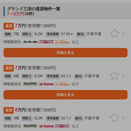
グランド三栄の賃貸物件一覧
7～8万円
（4件）
7
万円
（管理費7,000円）
賃貸
7階
3LDK
67.65㎡
不要/不要
階数
間取り
専有面積
敷/礼
情報提供元
など
詳細を見る
7
万円
（管理費7,000円）
賃貸
6階
3LDK
62.7㎡
不要/不要
階数
間取り
専有面積
敷/礼
情報提供元
など
詳細を見る
8
万円
（管理費7,000円）
賃貸
3階
3LDK
62.7㎡
不要/不要
階数
間取り
専有面積
敷/礼
情報提供元
など