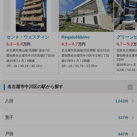
セント・ウェスティン
RegaloHibino
グリーン
6.3～6.4
4.3～4.7
4.7～5.2
万円
万円
万
名古屋市東山線/高畑駅 徒歩7分
名古屋市名港線/日比野駅 徒歩15分
近鉄名古屋線/
愛知県名古屋市中川区高畑2丁目34
愛知県名古屋市中川区牛立町1丁目
愛知県名古屋
3204
築20年7ヶ月 / 6階建
築11年5ヶ月 / 2階建
築36年10ヶ月 
1R～1K / 40.15～40.16㎡
1R～1K / 21.76～22.05㎡
2LDK / 54.8
名古屋市中川区の駅から探す
八田
1,043
件
荒子
537
件
戸田
847
件