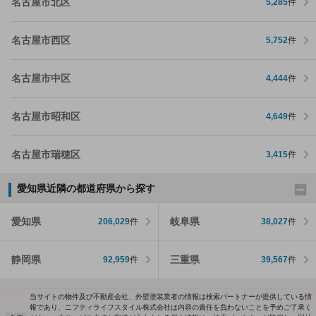
名古屋市北区
5,285
件
名古屋市西区
5,752
件
名古屋市中区
4,444
件
名古屋市昭和区
4,649
件
名古屋市瑞穂区
3,415
件
愛知県近隣の都道府県から探す
愛知県
岐阜県
206,029
件
38,027
件
静岡県
三重県
92,959
件
39,567
件
当サイトの物件及び不動産会社、外壁塗装業者の情報は検索パートナーが提供している情
報であり、ニフティライフスタイル株式会社は内容の責任を負わないことを予めご了承く