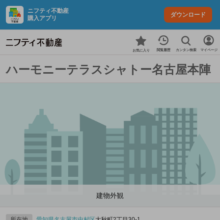
ニフティ不動産
ダウンロード
購入アプリ
カンタン検索
閲覧履歴
マイページ
お気に入り
ハーモニーテラスシャトー名古屋本陣
建物外観
所在地
愛知県
名古屋市中村区
大秋町2丁目30‐1