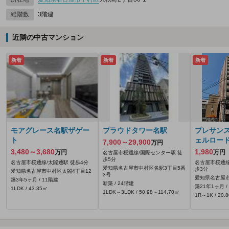
総階数
3階建
近隣の中古マンション
新着
新着
新着
モアグレース名駅ザゲー
プラウドタワー名駅
プレサン
ト
ェルロー
7,900～29,900
万円
3,480～3,680
1,980
万円
万円
名古屋市桜通線/国際センター駅 徒
歩5分
名古屋市桜通線/太閤通駅 徒歩4分
名古屋市桜通線
愛知県名古屋市中村区名駅3丁目5番
歩3分
愛知県名古屋市中村区太閤4丁目12
3号
愛知県名古屋市
築3年5ヶ月 / 11階建
新築 / 24階建
築21年1ヶ月 /
1LDK / 43.35㎡
1LDK～3LDK / 50.98～114.70㎡
1R～1K / 20.