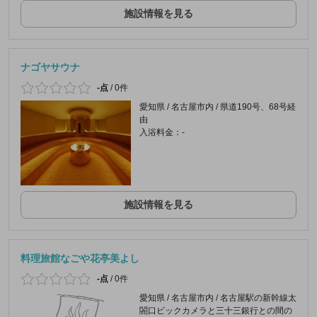
施設情報を見る
ナゴヤサウナ
-点
/
0件
愛知県 / 名古屋市内 / 県道190号、68号経
由
入浴料金：-
施設情報を見る
料理旅館なごや花亭美よし
-点
/
0件
愛知県 / 名古屋市内 / 名古屋駅の新幹線太
閤口ビックカメラと三十三銀行との間の