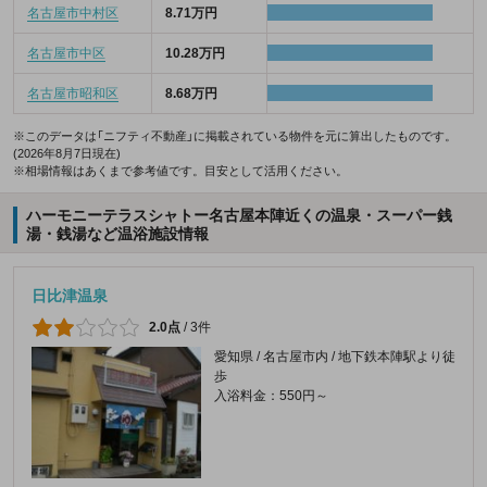
名古屋市中村区
8.71万円
名古屋市中区
10.28万円
名古屋市昭和区
8.68万円
※このデータは「ニフティ不動産」に掲載されている物件を元に算出したものです。
(2026年8月7日現在)
※相場情報はあくまで参考値です。目安として活用ください。
ハーモニーテラスシャトー名古屋本陣近くの温泉・スーパー銭
湯・銭湯など温浴施設情報
日比津温泉
2.0点
/
3件
愛知県 / 名古屋市内 / 地下鉄本陣駅より徒
歩
入浴料金：550円～