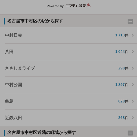
Powered by
名古屋市中村区の駅から探す
中村日赤
1,713
件
八田
1,044
件
ささしまライブ
298
件
中村公園
1,897
件
亀島
628
件
近鉄八田
268
件
名古屋市中村区近隣の町域から探す