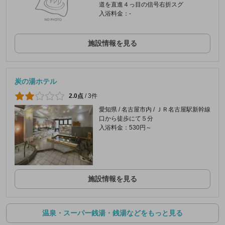
道を直進４っ目の信号右折スグ
入浴料金：-
施設情報を見る
炭の湯ホテル
2.0点
/
3件
愛知県 / 名古屋市内 / ＪＲ名古屋駅新幹線
口から徒歩にて５分
入浴料金：530円～
施設情報を見る
温泉・スーパー銭湯・銭湯などをもっと見る