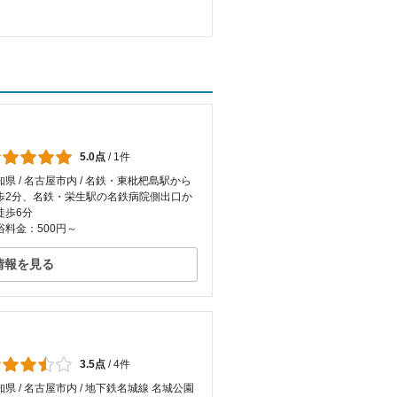
5.0点
/
1件
知県 / 名古屋市内 / 名鉄・東枇杷島駅から
歩2分、名鉄・栄生駅の名鉄病院側出口か
徒歩6分
浴料金：500円～
情報を見る
3.5点
/
4件
知県 / 名古屋市内 / 地下鉄名城線 名城公園