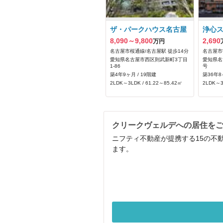
ザ・パークハウス名古屋
浄心
8,090～9,800
2,690
万円
名古屋市桜通線/名古屋駅 徒歩14分
名古屋市
愛知県名古屋市西区則武新町3丁目
愛知県名
1-86
号
築4年9ヶ月 / 19階建
築36年8
2LDK～3LDK / 61.22～85.42㎡
2LDK～3
クリークヴェルデへの居住を
ニフティ不動産が提携する15の不
ます。