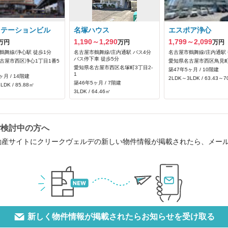
ステーションビル
名塚ハウス
エスポア浄心
1,190～1,290
1,799～2,099
万円
万円
万円
鶴舞線/浄心駅 徒歩1分
名古屋市鶴舞線/庄内通駅 バス4分
名古屋市鶴舞線/庄内通駅 
バス停下車 徒歩5分
古屋市西区浄心1丁目1番5
愛知県名古屋市西区鳥見町
愛知県名古屋市西区名塚町3丁目2‐
築47年5ヶ月 / 10階建
1
ヶ月 / 14階建
2LDK～3LDK / 63.43～7
築46年5ヶ月 / 7階建
LDK / 85.88㎡
3LDK / 64.46㎡
ご検討中の方へ
動産サイトにクリークヴェルデの新しい物件情報が掲載されたら、メー
新しく物件情報が掲載されたらお知らせを受け取る