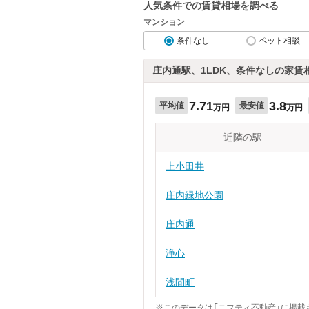
人気条件での賃貸相場を調べる
マンション
条件なし
ペット相談
庄内通駅、1LDK、条件なしの家賃
7.71
3.8
平均値
最安値
万円
万円
近隣の駅
上小田井
庄内緑地公園
庄内通
浄心
浅間町
※このデータは「ニフティ不動産」に掲載さ