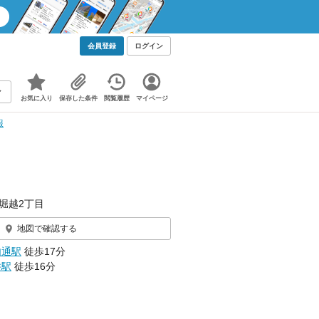
会員登録
ログイン
お気に入り
保存した条件
閲覧履歴
マイページ
報
堀越2丁目
地図で確認する
内通駅
徒歩17分
井駅
徒歩16分