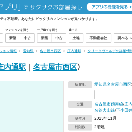
ティ不動産。あなたにピッタリのマンションが見つかります。
マンションを買う
一戸建てを買う
建てる
新築
中古
新築
中古
土地
不動産会社
調べる
ション情報
愛知県
名古屋市西区
庄内通駅
クリークヴェルデの詳細情
庄内通駅
｜
名古屋市西区
）
愛知県
名古屋市西区
所在地
名古屋市鶴舞線
/
庄
交通
名鉄犬山線
/
下小田
2023年11月
築年月
2階建
総階数