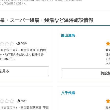
として活用ください。
泉・スーパー銭湯・銭湯など温浴施設情報
白山温泉
-点
/
0件
/ 名古屋市内 / ・名古屋高速「庄内通」
愛
0分・地下鉄「浄心駅」より徒歩５分
徒
：550円～
ら
入
を見る
施設
八千代湯
-点
/
0件
/ 名古屋市内 / ・東名阪自動車道「平田
愛