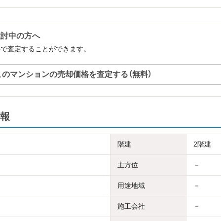
検討中の方へ
料で査定することができます。
このマンションの売却価格を査定する（無料）
報
階建
2階建
主方位
－
用途地域
－
施工会社
－