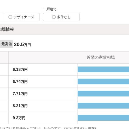
一戸建て
デザイナーズ
条件なし
相場情報
20.5
最高値
万円
近隣の家賃相場
6.18
万円
6.74
万円
7.71
万円
8.21
万円
9.3
万円
れている物件を元に算出したものです。(2026年8月9日現在)