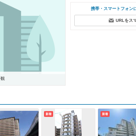
携帯・スマートフォン
URLをス
外観
新着
新着