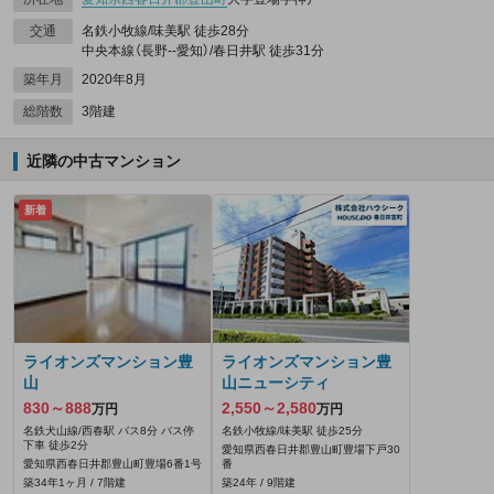
交通
名鉄小牧線/味美駅 徒歩28分
中央本線（長野--愛知）/春日井駅 徒歩31分
築年月
2020年8月
総階数
3階建
近隣の中古マンション
新着
ライオンズマンション豊
ライオンズマンション豊
山
山ニューシティ
830～888
2,550～2,580
万円
万円
名鉄犬山線/西春駅 バス8分 バス停
名鉄小牧線/味美駅 徒歩25分
下車 徒歩2分
愛知県西春日井郡豊山町豊場下戸30
愛知県西春日井郡豊山町豊場6番1号
番
築34年1ヶ月 / 7階建
築24年 / 9階建