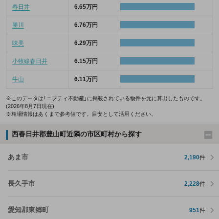
春日井
6.65万円
勝川
6.76万円
味美
6.29万円
小牧線春日井
6.15万円
牛山
6.11万円
※このデータは「ニフティ不動産」に掲載されている物件を元に算出したものです。
(2026年8月7日現在)
※相場情報はあくまで参考値です。目安として活用ください。
西春日井郡豊山町近隣の市区町村から探す
あま市
2,190
件
長久手市
2,228
件
愛知郡東郷町
951
件