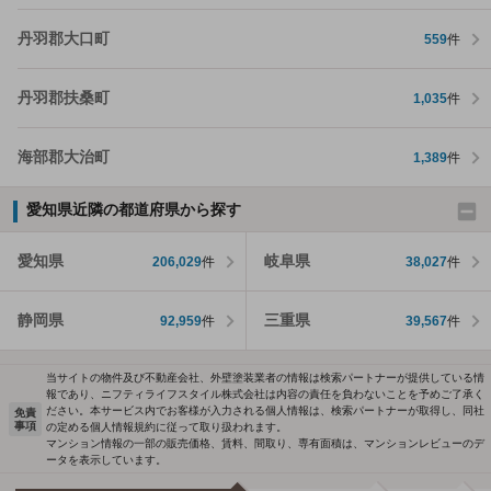
丹羽郡大口町
559
件
丹羽郡扶桑町
1,035
件
海部郡大治町
1,389
件
愛知県近隣の都道府県から探す
愛知県
岐阜県
206,029
件
38,027
件
静岡県
三重県
92,959
件
39,567
件
当サイトの物件及び不動産会社、外壁塗装業者の情報は検索パートナーが提供している情
報であり、ニフティライフスタイル株式会社は内容の責任を負わないことを予めご了承く
ださい。本サービス内でお客様が入力される個人情報は、検索パートナーが取得し、同社
免責
事項
の定める個人情報規約に従って取り扱われます。
マンション情報の一部の販売価格、賃料、間取り、専有面積は、マンションレビューのデ
ータを表示しています。