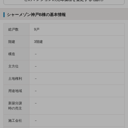
シャーメゾン神戸B棟の基本情報
総戸数
9戸
階建
3階建
構造
－
主方位
－
土地権利
－
用途地域
－
新築分譲
－
時の売主
施工会社
－