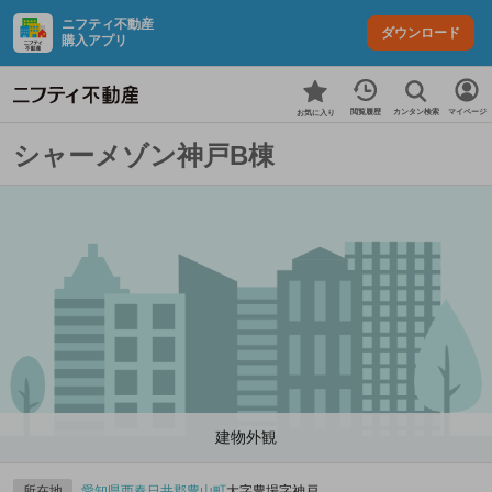
ニフティ不動産
ダウンロード
購入アプリ
カンタン検索
閲覧履歴
マイページ
お気に入り
シャーメゾン神戸B棟
建物外観
所在地
愛知県
西春日井郡豊山町
大字豊場字神戸