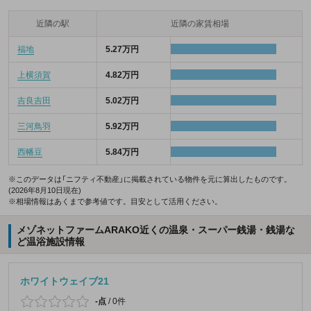
近隣の駅
近隣の家賃相場
福地
5.27万円
上横須賀
4.82万円
吉良吉田
5.02万円
三河鳥羽
5.92万円
西幡豆
5.84万円
※このデータは「ニフティ不動産」に掲載されている物件を元に算出したものです。
(2026年8月10日現在)
※相場情報はあくまで参考値です。目安として活用ください。
メゾネットファームARAKO近くの温泉・スーパー銭湯・銭湯な
ど温浴施設情報
ホワイトウェイブ21
-点
/
0件