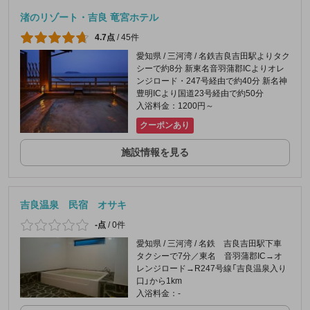
渚のリゾート・吉良 竜宮ホテル
4.7点
/
45件
愛知県 / 三河湾 / 名鉄吉良吉田駅よりタク
シーで約8分 新東名音羽蒲郡ICよりオレ
ンジロード・247号経由で約40分 新名神
豊明ICより国道23号経由で約50分
入浴料金：1200円～
クーポンあり
施設情報を見る
吉良温泉 民宿 オサキ
-点
/
0件
愛知県 / 三河湾 / 名鉄 吉良吉田駅下車
タクシーで7分／東名 音羽蒲郡IC→オ
レンジロード→R247号線「吉良温泉入り
口」から1km
入浴料金：-