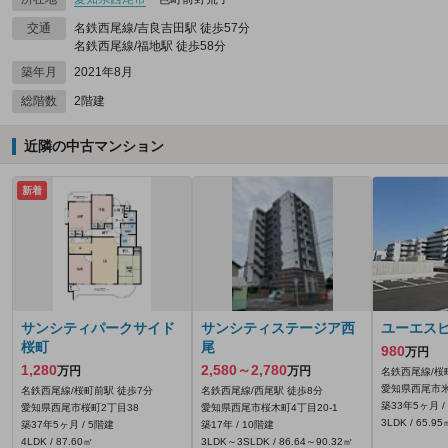
交通
名鉄西尾線/吉良吉田駅 徒歩57分
名鉄西尾線/福地駅 徒歩58分
築年月
2021年8月
総階数
2階建
近隣の中古マンション
新着
サンシティパークサイド
サンシティステージア西
ユーエス
桜町
尾
980
万円
1,280
2,580～2,780
万円
万円
名鉄西尾線/桜
愛知県西尾市米
名鉄西尾線/桜町前駅 徒歩7分
名鉄西尾線/西尾駅 徒歩8分
築33年5ヶ月 /
愛知県西尾市桜町2丁目38
愛知県西尾市桜木町4丁目20‐1
3LDK / 65.95
築37年5ヶ月 / 5階建
築17年 / 10階建
4LDK / 87.60㎡
3LDK～3SLDK / 86.64～90.32㎡