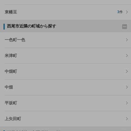
東幡豆
3
件
西尾市近隣の町域から探す
一色町一色
米津町
中畑町
中畑
平坂町
上矢田町