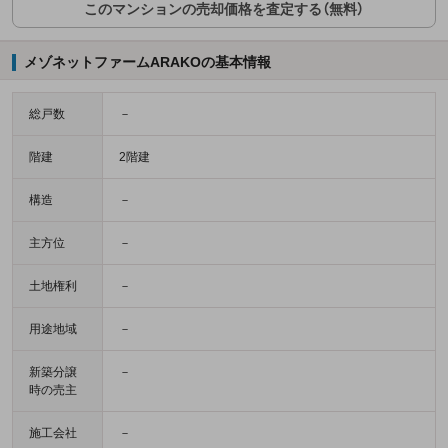
このマンションの売却価格を査定する（無料）
メゾネットファームARAKOの基本情報
総戸数
－
階建
2階建
構造
－
主方位
－
土地権利
－
用途地域
－
新築分譲
－
時の売主
施工会社
－