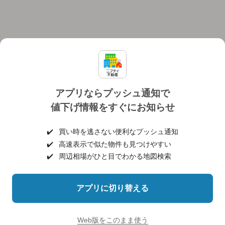
アプリならプッシュ通知で
値下げ情報をすぐにお知らせ
対応機種
個人情報保護ポリシー
利用規約
運営会社
✔️
買い時を逃さない便利なプッシュ通知
ヘルプ・お問い合わせ
採用情報
✔️
高速表示で似た物件も見つけやすい
✔️
周辺相場がひと目でわかる地図検索
アプリに切り替える
©NIFTY Lifestyle Co., Ltd.
Web版をこのまま使う