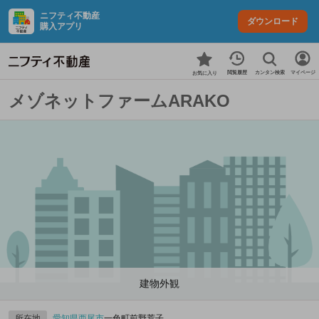
ニフティ不動産
ダウンロード
購入アプリ
カンタン検索
閲覧履歴
マイページ
お気に入り
メゾネットファームARAKO
建物外観
所在地
愛知県
西尾市
一色町前野荒子