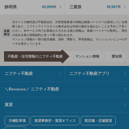
静岡県
三重県
92,959
件
39,567
件
当サイトの物件及び不動産会社、外壁塗装業者の情報は検索パートナーが提供している情
報であり、ニフティライフスタイル株式会社は内容の責任を負わないことを予めご了承く
ださい。本サービス内でお客様が入力される個人情報は、検索パートナーが取得し、同社
免責
事項
の定める個人情報規約に従って取り扱われます。
マンション情報の一部の販売価格、賃料、間取り、専有面積は、マンションレビューのデ
ータを表示しています。
不動産・住宅情報のニフティ不動産
マンション情報
愛知県
ニフティ不動産
ニフティ不動産アプリ
＼Because／ ニフティ不動産
賃貸
月極駐車場
賃貸事務所・賃貸オフィス
貸店舗・店舗賃貸