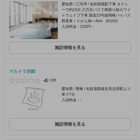
愛知県 / 三河湾 / 名鉄西尾駅下車 タクシ
ーで約10分 六万石バスで東廻り線ホワイ
トウェイブ下車 国道23号線岡崎バイパス
西尾東ＩＣから南へ4km 約10分
入浴料金：520円～
施設情報を見る
マルトラ別館
-点
/
0件
愛知県 / 豊橋 / 名鉄蒲郡線吉良吉田駅より
車で7分
入浴料金：-
施設情報を見る