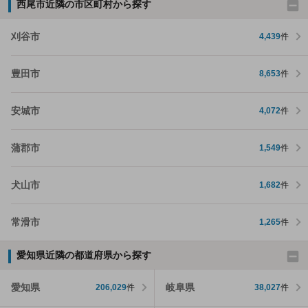
西尾市近隣の市区町村から探す
刈谷市
4,439
件
豊田市
8,653
件
安城市
4,072
件
蒲郡市
1,549
件
犬山市
1,682
件
常滑市
1,265
件
愛知県近隣の都道府県から探す
愛知県
岐阜県
206,029
件
38,027
件