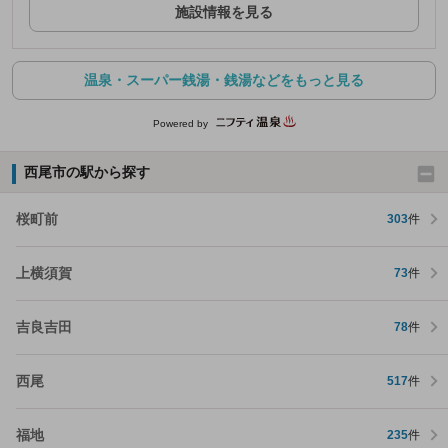
施設情報を見る
温泉・スーパー銭湯・銭湯などをもっと見る
Powered by
西尾市の駅から探す
桜町前
303
件
上横須賀
73
件
吉良吉田
78
件
西尾
517
件
福地
235
件