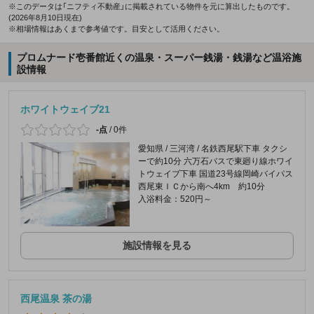
※このデータは「ニフティ不動産」に掲載されている物件を元に算出したものです。
(2026年8月10日現在)
※相場情報はあくまで参考値です。目安として活用ください。
プロムナード壱番館近くの温泉・スーパー銭湯・銭湯など温浴施
設情報
ホワイトウェイブ21
-点
/
0件
愛知県 / 三河湾 / 名鉄西尾駅下車 タクシ
ーで約10分 六万石バスで東廻り線ホワイ
トウェイブ下車 国道23号線岡崎バイパス
西尾東ＩＣから南へ4km 約10分
入浴料金：520円～
施設情報を見る
西尾温泉 茶の湯