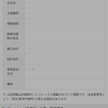
主方位
－
土地権利
－
用途地域
－
新築分譲
－
時の売主
施工会社
－
設計会社
－
管理会社/
－ / －
方式
備考
－
※ 上記情報は分譲時のパンフレットに掲載されていた情報です。社名変更等に
より、現況（販売中物件）と異なる場合があります。