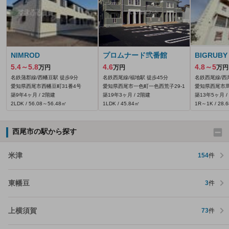
NIMROD
プロムナード弐番館
BIGRUBY
5.4～5.8
4.6
4.8～5
万円
万円
万円
名鉄蒲郡線/西幡豆駅 徒歩9分
名鉄西尾線/福地駅 徒歩45分
名鉄西尾線/西
愛知県西尾市西幡豆町31番4号
愛知県西尾市一色町一色西荒子29‐1
愛知県西尾市馬
築9年4ヶ月 / 2階建
築19年3ヶ月 / 2階建
築13年5ヶ月 /
2LDK / 56.08～56.48㎡
1LDK / 45.84㎡
1R～1K / 28.
西尾市の駅から探す
米津
154
件
東幡豆
3
件
上横須賀
73
件