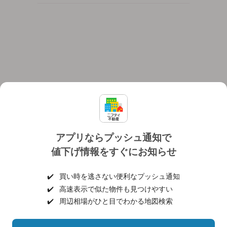
アプリならプッシュ通知で
値下げ情報をすぐにお知らせ
対応機種
個人情報保護ポリシー
利用規約
運営会社
✔️
買い時を逃さない便利なプッシュ通知
ヘルプ・お問い合わせ
採用情報
✔️
高速表示で似た物件も見つけやすい
✔️
周辺相場がひと目でわかる地図検索