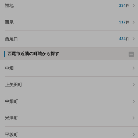
福地
234
件
西尾
517
件
西尾口
434
件
西尾市近隣の町域から探す
中畑
上矢田町
中畑町
米津町
平坂町