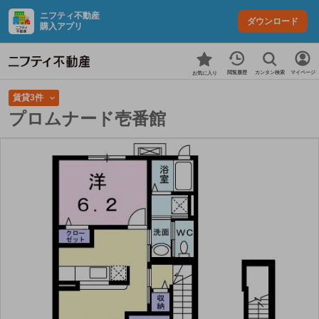
ニフティ不動産
ダウンロード
購入アプリ
カンタン検索
閲覧履歴
マイページ
お気に入り
賃貸3件
プロムナード壱番館