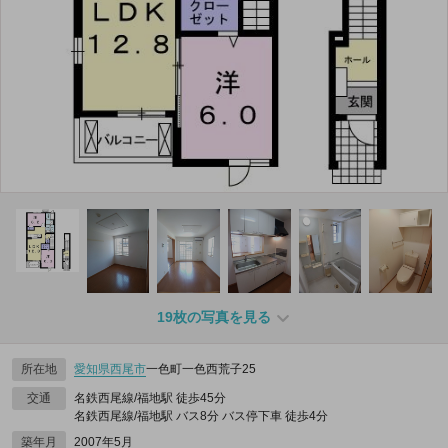
19枚の写真を見る
所在地
愛知県
西尾市
一色町一色西荒子25
交通
名鉄西尾線/福地駅 徒歩45分
名鉄西尾線/福地駅 バス8分 バス停下車 徒歩4分
築年月
2007年5月