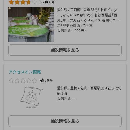
3.7点
/
3件
愛知県 / 三河湾 / 国道23号「中原インタ
ー」から4.3km (約12分) 名鉄西尾線「西
尾」駅→六万石くるりんバス 右回りコー
ス「歴史公園西」で下車
入浴料金：900円～
施設情報を見る
アクセスイン西尾
-点
/
0件
愛知県 / 豊橋 / 名鉄 西尾駅より徒歩にて
約３分
入浴料金：-
施設情報を見る