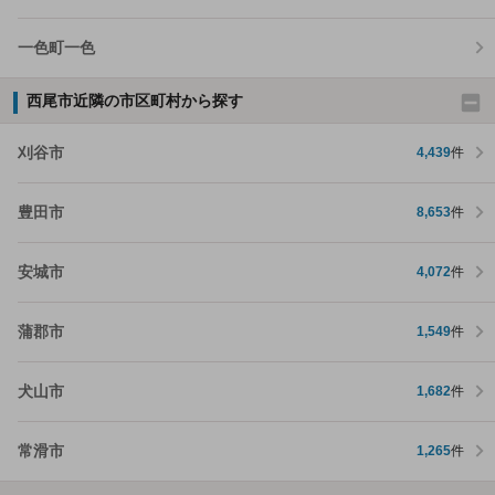
一色町一色
西尾市近隣の市区町村から探す
刈谷市
4,439
件
豊田市
8,653
件
安城市
4,072
件
蒲郡市
1,549
件
犬山市
1,682
件
常滑市
1,265
件