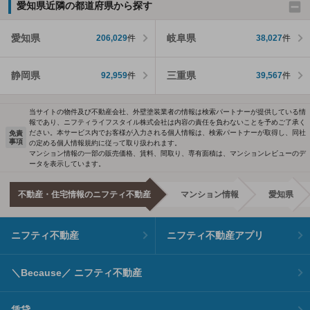
愛知県近隣の都道府県から探す
愛知県
岐阜県
206,029
件
38,027
件
静岡県
三重県
92,959
件
39,567
件
当サイトの物件及び不動産会社、外壁塗装業者の情報は検索パートナーが提供している情
報であり、ニフティライフスタイル株式会社は内容の責任を負わないことを予めご了承く
ださい。本サービス内でお客様が入力される個人情報は、検索パートナーが取得し、同社
免責
事項
の定める個人情報規約に従って取り扱われます。
マンション情報の一部の販売価格、賃料、間取り、専有面積は、マンションレビューのデ
ータを表示しています。
不動産・住宅情報のニフティ不動産
マンション情報
愛知県
ニフティ不動産
ニフティ不動産アプリ
＼Because／ ニフティ不動産
賃貸