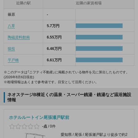
近隣の駅
近隣の家賃相場
篠原
-
八草
5.7万円
陶磁資料館南
6.55万円
猿投
6.46万円
平戸橋
6.61万円
※このデータは「ニフティ不動産」に掲載されている物件を元に算出したものです。
(2026年8月6日現在)
※相場情報はあくまで参考値です。目安として活用ください。
ネオステージB棟近くの温泉・スーパー銭湯・銭湯など温浴施設
情報
ホテルルートイン尾張瀬戸駅前
-点
/
0件
愛知県 / 尾張 / 尾張瀬戸駅より徒歩で約2