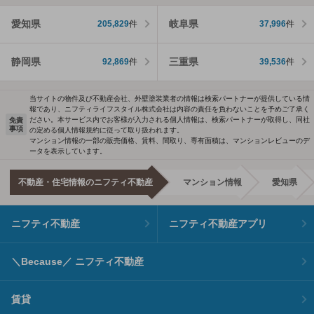
愛知県
岐阜県
205,829
件
37,996
件
静岡県
三重県
92,869
件
39,536
件
当サイトの物件及び不動産会社、外壁塗装業者の情報は検索パートナーが提供している情
報であり、ニフティライフスタイル株式会社は内容の責任を負わないことを予めご了承く
ださい。本サービス内でお客様が入力される個人情報は、検索パートナーが取得し、同社
免責
事項
の定める個人情報規約に従って取り扱われます。
マンション情報の一部の販売価格、賃料、間取り、専有面積は、マンションレビューのデ
ータを表示しています。
不動産・住宅情報のニフティ不動産
マンション情報
愛知県
ニフティ不動産
ニフティ不動産アプリ
＼Because／ ニフティ不動産
賃貸