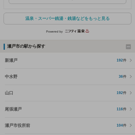
温泉・スーパー銭湯・銭湯などをもっと見る
Powered by
瀬戸市の駅から探す
新瀬戸
192
件
中水野
36
件
山口
192
件
尾張瀬戸
116
件
瀬戸市役所前
104
件