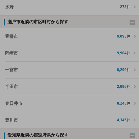
水野
273
件
瀬戸市近隣の市区町村から探す
豊橋市
9,093
件
岡崎市
9,904
件
一宮市
8,299
件
半田市
2,695
件
春日井市
8,243
件
豊川市
4,345
件
愛知県近隣の都道府県から探す