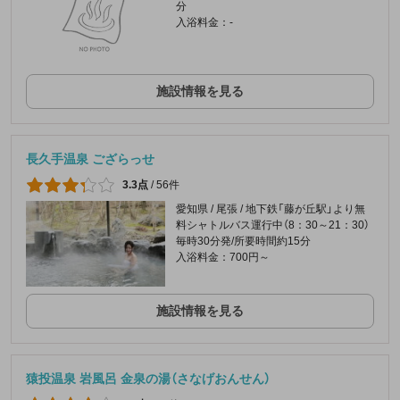
分
入浴料金：-
施設情報を見る
長久手温泉 ござらっせ
3.3点
/
56件
愛知県 / 尾張 / 地下鉄「藤が丘駅」より無
料シャトルバス運行中（8：30～21：30）
毎時30分発/所要時間約15分
入浴料金：700円～
施設情報を見る
猿投温泉 岩風呂 金泉の湯（さなげおんせん）