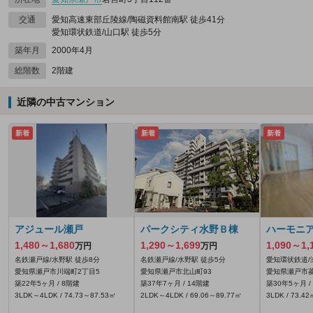
交通
愛知高速東部丘陵線/陶磁資料館南駅 徒歩41分
愛知環状鉄道/山口駅 徒歩5分
築年月
2000年4月
総階数
2階建
近隣の中古マンション
新着
新着
新着
アジュール瀬戸
パークシティ水野Ｂ棟
ハーモニ
1,480～1,680
1,290～1,699
1,090～1,
万円
万円
名鉄瀬戸線/水野駅 徒歩8分
名鉄瀬戸線/水野駅 徒歩5分
愛知環状鉄道/
愛知県瀬戸市川端町2丁目5
愛知県瀬戸市北山町93
愛知県瀬戸市菱
築22年5ヶ月 / 8階建
築37年7ヶ月 / 14階建
築30年5ヶ月 /
3LDK～4LDK / 74.73～87.53㎡
2LDK～4LDK / 69.06～89.77㎡
3LDK / 73.42