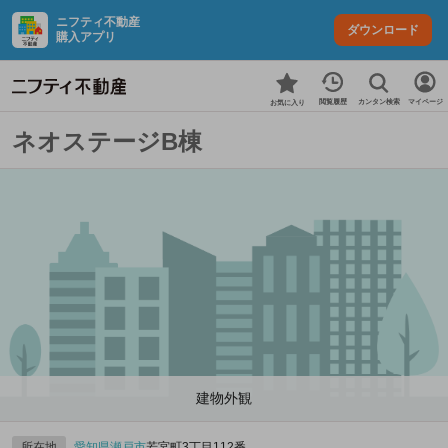
ニフティ不動産
ダウンロード
購入アプリ
カンタン検索
閲覧履歴
マイページ
お気に入り
ネオステージB棟
建物外観
所在地
愛知県
瀬戸市
若宮町3丁目112番