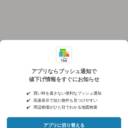
アプリならプッシュ通知で
値下げ情報をすぐにお知らせ
対応機種
個人情報保護ポリシー
利用規約
運営会社
✔️
買い時を逃さない便利なプッシュ通知
ヘルプ・お問い合わせ
採用情報
✔️
高速表示で似た物件も見つけやすい
✔️
周辺相場がひと目でわかる地図検索
アプリに切り替える