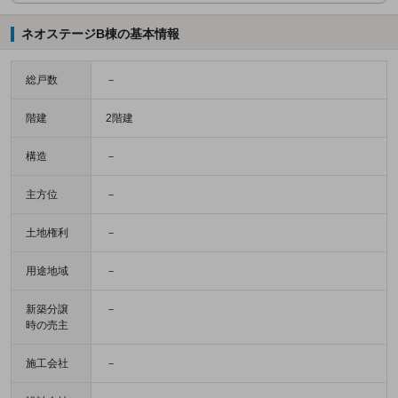
ネオステージB棟の基本情報
総戸数
－
階建
2階建
構造
－
主方位
－
土地権利
－
用途地域
－
新築分譲
－
時の売主
施工会社
－