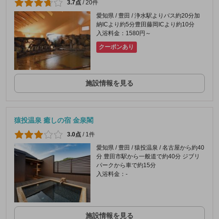
3.7点
/
20件
愛知県 / 豊田 / 浄水駅よりバス約20分加
納ICより約5分豊田藤岡ICより約10分
入浴料金：1580円～
クーポンあり
施設情報を見る
猿投温泉 癒しの宿 金泉閣
3.0点
/
1件
愛知県 / 豊田 / 猿投温泉 / 名古屋から約40
分 豊田市駅から一般道で約40分 ジブリ
パークから車で約15分
入浴料金：-
施設情報を見る