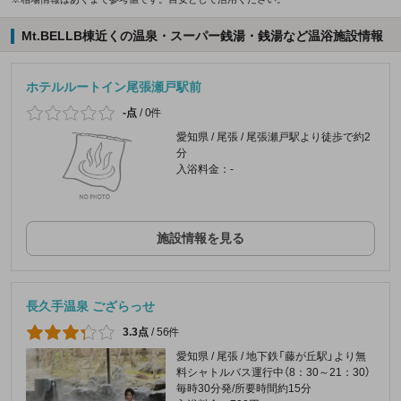
Mt.BELLB棟近くの温泉・スーパー銭湯・銭湯など温浴施設情報
ホテルルートイン尾張瀬戸駅前
-点
/
0件
愛知県 / 尾張 / 尾張瀬戸駅より徒歩で約2
分
入浴料金：-
施設情報を見る
長久手温泉 ござらっせ
3.3点
/
56件
愛知県 / 尾張 / 地下鉄「藤が丘駅」より無
料シャトルバス運行中（8：30～21：30）
毎時30分発/所要時間約15分