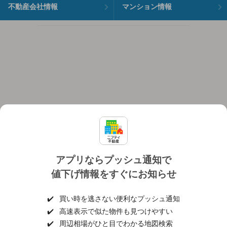
不動産会社情報
マンション情報
アプリならプッシュ通知で
値下げ情報をすぐにお知らせ
対応機種
個人情報保護ポリシー
利用規約
運営会社
✔️
買い時を逃さない便利なプッシュ通知
ヘルプ・お問い合わせ
採用情報
✔️
高速表示で似た物件も見つけやすい
✔️
周辺相場がひと目でわかる地図検索