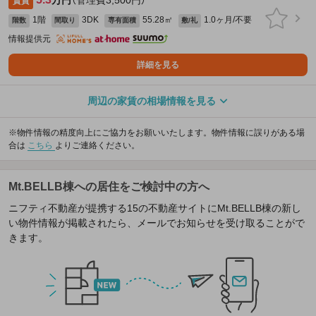
賃貸
1階
3DK
55.28㎡
1.0ヶ月/不要
階数
間取り
専有面積
敷/礼
情報提供元
詳細を見る
周辺の家賃の相場情報を見る
※物件情報の精度向上にご協力をお願いいたします。物件情報に誤りがある場
合は
こちら
よりご連絡ください。
Mt.BELLB棟への居住をご検討中の方へ
ニフティ不動産が提携する15の不動産サイトにMt.BELLB棟の新し
い物件情報が掲載されたら、メールでお知らせを受け取ることがで
きます。