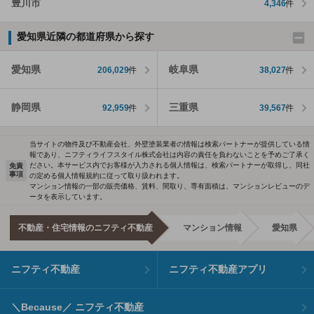
豊川市
4,346
件
愛知県近隣の都道府県から探す
愛知県
岐阜県
206,029
件
38,027
件
静岡県
三重県
92,959
件
39,567
件
当サイトの物件及び不動産会社、外壁塗装業者の情報は検索パートナーが提供している情
報であり、ニフティライフスタイル株式会社は内容の責任を負わないことを予めご了承く
ださい。本サービス内でお客様が入力される個人情報は、検索パートナーが取得し、同社
免責
事項
の定める個人情報規約に従って取り扱われます。
マンション情報の一部の販売価格、賃料、間取り、専有面積は、マンションレビューのデ
ータを表示しています。
不動産・住宅情報のニフティ不動産
マンション情報
愛知県
ニフティ不動産
ニフティ不動産アプリ
＼Because／ ニフティ不動産