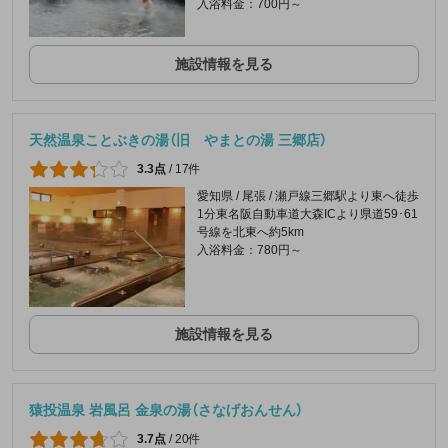
入浴料金：700円～
施設情報を見る
天然温泉ことぶきの湯（旧 やまとの湯 三郷店）
3.3点
/
17件
愛知県 / 尾張 / 瀬戸線三郷駅より東へ徒歩
1分東名阪自動車道大森ICより県道59･61
号線を北東へ約5km
入浴料金：780円～
施設情報を見る
猿投温泉 岩風呂 金泉の湯（さなげおんせん）
3.7点
/
20件