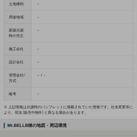
土地権利
－
用途地域
－
新築分譲
－
時の売主
施工会社
－
設計会社
－
管理会社/
－ / －
方式
備考
－
※ 上記情報は分譲時のパンフレットに掲載されていた情報です。社名変更等に
より、現況（販売中物件）と異なる場合があります。
Mt.BELLB棟の地図・周辺環境