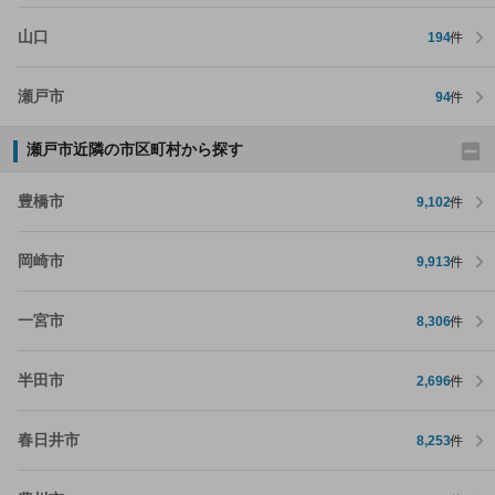
山口
194
件
瀬戸市
94
件
瀬戸市近隣の市区町村から探す
豊橋市
9,102
件
岡崎市
9,913
件
一宮市
8,306
件
半田市
2,696
件
春日井市
8,253
件