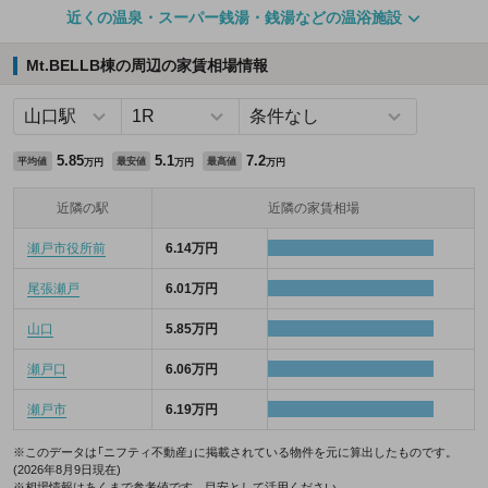
近くの温泉・スーパー銭湯・銭湯などの温浴施設
Mt.BELLB棟の周辺の家賃相場情報
5.85
5.1
7.2
平均値
最安値
最高値
万円
万円
万円
近隣の駅
近隣の家賃相場
瀬戸市役所前
6.14万円
尾張瀬戸
6.01万円
山口
5.85万円
瀬戸口
6.06万円
瀬戸市
6.19万円
※このデータは「ニフティ不動産」に掲載されている物件を元に算出したものです。
(2026年8月9日現在)
※相場情報はあくまで参考値です。目安として活用ください。