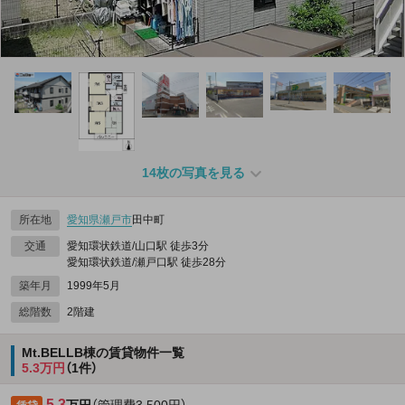
14枚の写真を見る
所在地
愛知県
瀬戸市
田中町
交通
愛知環状鉄道/山口駅 徒歩3分
愛知環状鉄道/瀬戸口駅 徒歩28分
築年月
1999年5月
総階数
2階建
Mt.BELLB棟の賃貸物件一覧
5.3万円
（1件）
5.3
万円
（管理費3,500円）