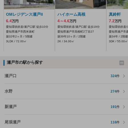
OMレジデンス瀬戸II
ハイホーム高根
真鈴軒
6.4
4～4.6
7.2
万円
万円
万円
愛知環状鉄道/瀬戸口駅 徒歩10分
愛知環状鉄道/瀬戸口駅 徒歩19分
愛知環状鉄道/
愛知県瀬戸市西米泉町
愛知県瀬戸市高根町2丁目27
愛知県瀬戸市菱
築32年2ヶ月 / 5階建
築39年10ヶ月 / 2階建
築34年 / 2階建
3LDK / 72.00㎡
2K / 34.00㎡
3DK / 55.00㎡
瀬戸市の駅から探す
瀬戸口
324
件
水野
274
件
新瀬戸
191
件
尾張瀬戸
116
件