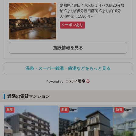
愛知県 / 豊田 / 浄水駅よりバス約20分加
納ICより約5分豊田藤岡ICより約10分
入浴料金：1580円～
クーポンあり
施設情報を見る
温泉・スーパー銭湯・銭湯などをもっと見る
Powered by
近隣の賃貸マンション
新着
新着
新着