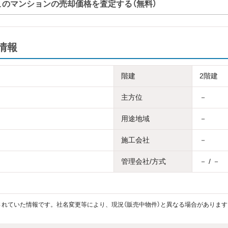
このマンションの売却価格を査定する（無料）
情報
階建
2階建
主方位
－
用途地域
－
施工会社
－
管理会社/方式
－ / －
れていた情報です。社名変更等により、現況（販売中物件）と異なる場合があります