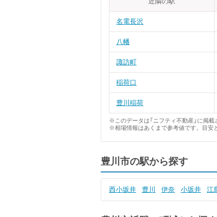
近隣の駅
名電長沢
八幡
諏訪町
稲荷口
豊川稲荷
※このデータは「ニフティ不動産」に掲載さ
※相場情報はあくまで参考値です。目安
豊川市の駅から探す
西小坂井
豊川
伊奈
小坂井
江