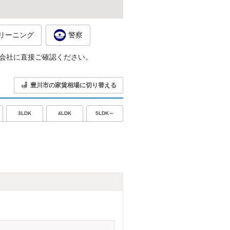
リーニング
警察
会社に直接ご確認ください。
豊川市の家賃相場に切り替える
5LDK～
3LDK
4LDK