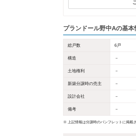
プランドール野中Aの基本
総戸数
6戸
構造
－
土地権利
－
新築分譲時の売主
－
設計会社
－
備考
－
※
上記情報は分譲時のパンフレットに掲載さ