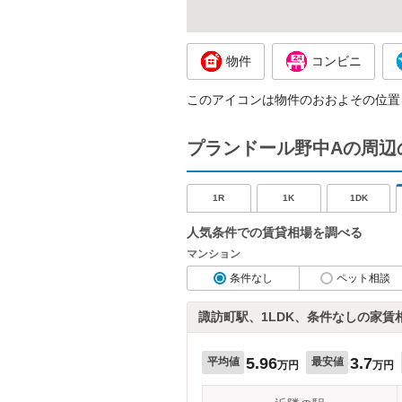
物件
コンビニ
このアイコンは物件のおおよその位置
プランドール野中Aの周辺
1R
1K
1DK
人気条件での賃貸相場を調べる
マンション
条件なし
ペット相談
諏訪町駅、1LDK、条件なしの家賃
5.96
3.7
平均値
最安値
万円
万円