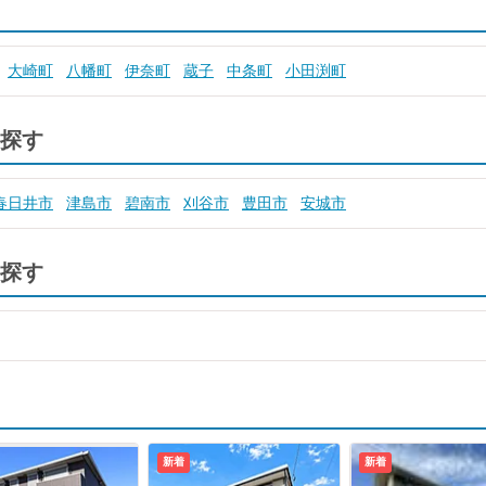
大崎町
八幡町
伊奈町
蔵子
中条町
小田渕町
探す
春日井市
津島市
碧南市
刈谷市
豊田市
安城市
探す
新着
新着