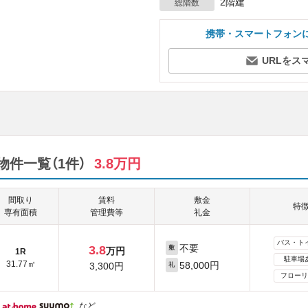
2階建
総階数
携帯・スマートフォン
URLをス
件一覧（1件）
3.8万円
間取り
賃料
敷金
特
専有面積
管理費等
礼金
バス・ト
不要
3.8
敷
万円
1R
駐車場
31.77㎡
58,000円
3,300円
礼
フローリ
など