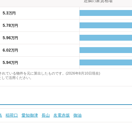
近隣の家賃相場
5.3
万円
5.78
万円
5.96
万円
6.02
万円
5.94
万円
れている物件を元に算出したものです。(2026年8月10日現在)
として活用ください。
島
稲荷口
愛知御津
長山
名電赤坂
御油