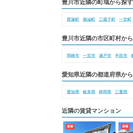
豊川市近隣の町域から探す
西塚町
御油町
三蔵子町
一宮町
豊川市近隣の市区町村から
岡崎市
一宮市
瀬戸市
半田市
愛知県近隣の都道府県から
愛知県
岐阜県
静岡県
三重県
近隣の賃貸マンション
新着
新着