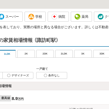
スーパー
学校
病院
薬局
ク
を表しており、実際の場所と異なる場合がございます。詳しくは不動産
の家賃相場情報
（諏訪町駅）
2K
2DK
2LDK
3K
3DK
1LDK
一戸建て
デザイナーズ
条件なし
相場情報
8.9
最高値
万円