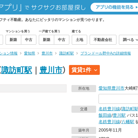
フティ不動産。あなたにピッタリのマンションが見つかります。
マンションを買う
一戸建てを買う
建てる
新築
中古
新築
中古
土地
不動産会社
調べる
ション情報
愛知県
豊川市
諏訪町駅
プランドール野中Aの詳細情報
（
諏訪町駅
｜
豊川市
）
賃貸1件
愛知県
豊川市
大崎町
所在地
名鉄豊川線
/
諏訪町
交通
飯田線
/
豊川駅
バス1
名鉄豊川線
/
八幡駅
2005年11月
築年月