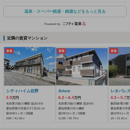
温泉・スーパー銭湯・銭湯などをもっと見る
Powered by
近隣の賃貸マンション
新着
新着
新着
シティハイム佐野
Artere
レオパレ
3.9
6.2～6.4
4.3～5.7
万円
万円
万
名鉄豊川線/八幡駅 徒歩14分
名鉄豊川線/八幡駅 徒歩5分
飯田線/豊川駅 
愛知県豊川市蔵子3丁目32‐14
愛知県豊川市八幡町
愛知県豊川市新
築36年1ヶ月 / 2階建
築3年10ヶ月 / 2階建
築20年11ヶ月 
2DK / 41.00㎡
1LDK / 35.70㎡
1K / 21.81㎡