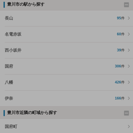
豊川市の駅から探す
長山
95
件
名電赤坂
60
件
西小坂井
39
件
国府
306
件
八幡
426
件
伊奈
166
件
豊川市近隣の町域から探す
国府町