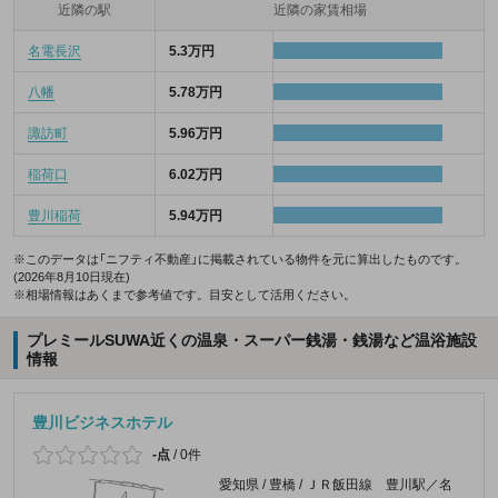
近隣の駅
近隣の家賃相場
名電長沢
5.3万円
八幡
5.78万円
諏訪町
5.96万円
稲荷口
6.02万円
豊川稲荷
5.94万円
※このデータは「ニフティ不動産」に掲載されている物件を元に算出したものです。
(2026年8月10日現在)
※相場情報はあくまで参考値です。目安として活用ください。
プレミールSUWA近くの温泉・スーパー銭湯・銭湯など温浴施設
情報
豊川ビジネスホテル
-点
/
0件
愛知県 / 豊橋 / ＪＲ飯田線 豊川駅／名