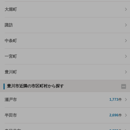
大堀町
諏訪
中条町
一宮町
豊川町
豊川市近隣の市区町村から探す
瀬戸市
1,773
件
半田市
2,696
件