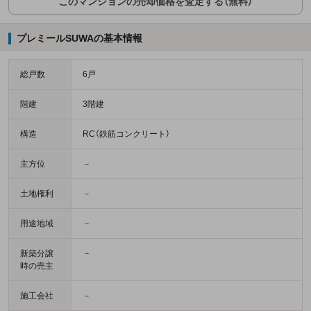
このマンションの売却価格を査定する（無料）
プレミールSUWAの基本情報
総戸数
6戸
階建
3階建
構造
RC（鉄筋コンクリート）
主方位
－
土地権利
－
用途地域
－
新築分譲
－
時の売主
施工会社
－