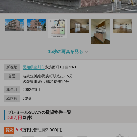
15枚の写真を見る
所在地
愛知県
豊川市
諏訪西町1丁目43‐1
交通
名鉄豊川線/諏訪町駅 徒歩15分
名鉄豊川線/八幡駅 徒歩14分
築年月
2002年6月
総階数
3階建
プレミールSUWAの賃貸物件一覧
5.8万円
（3件）
5.8
万円
（管理費2,000円）
賃貸