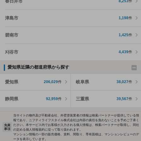
春日井市
8,253
件
津島市
1,198
件
碧南市
1,425
件
刈谷市
4,439
件
愛知県近隣の都道府県から探す
愛知県
岐阜県
206,029
件
38,027
件
静岡県
三重県
92,959
件
39,567
件
当サイトの物件及び不動産会社、外壁塗装業者の情報は検索パートナーが提供している情
報であり、ニフティライフスタイル株式会社は内容の責任を負わないことを予めご了承く
ださい。本サービス内でお客様が入力される個人情報は、検索パートナーが取得し、同社
免責
事項
の定める個人情報規約に従って取り扱われます。
マンション情報の一部の販売価格、賃料、間取り、専有面積は、マンションレビューのデ
ータを表示しています。