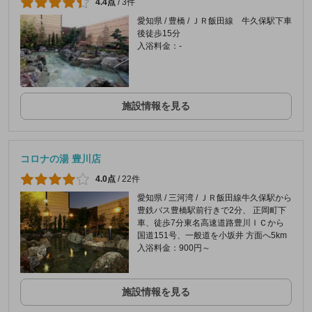
4.4点
/
3件
愛知県 / 豊橋 / ＪＲ飯田線 牛久保駅下車
後徒歩15分
入浴料金：-
施設情報を見る
コロナの湯 豊川店
4.0点
/
22件
愛知県 / 三河湾 / ＪＲ飯田線牛久保駅から
豊鉄バス豊橋駅前行きで2分、 正岡町下
車、徒歩7分東名高速道路豊川ＩＣから
国道151号、一般道を小坂井 方面へ5km
入浴料金：900円～
施設情報を見る