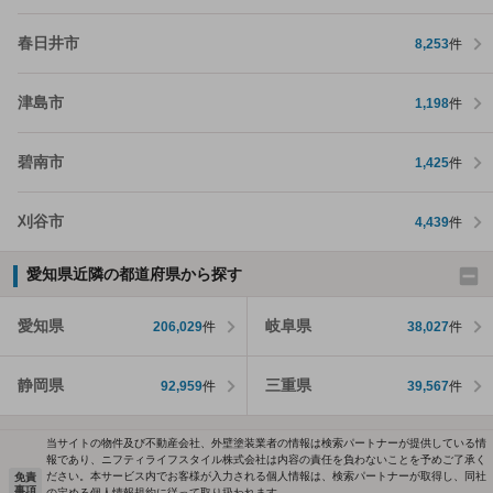
春日井市
8,253
件
津島市
1,198
件
碧南市
1,425
件
刈谷市
4,439
件
愛知県近隣の都道府県から探す
愛知県
岐阜県
206,029
件
38,027
件
静岡県
三重県
92,959
件
39,567
件
当サイトの物件及び不動産会社、外壁塗装業者の情報は検索パートナーが提供している情
報であり、ニフティライフスタイル株式会社は内容の責任を負わないことを予めご了承く
ださい。本サービス内でお客様が入力される個人情報は、検索パートナーが取得し、同社
免責
事項
の定める個人情報規約に従って取り扱われます。