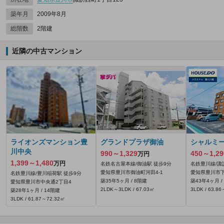
築年月
2009年8月
総階数
2階建
近隣の中古マンション
ライオンズマンション豊
グランドプラザ御油
シャルミ
川中央
990～1,329
450～1,29
万円
1,399～1,480
万円
名鉄名古屋本線/御油駅 徒歩9分
名鉄豊川線/諏
愛知県豊川市御油町河田4‐1
愛知県豊川市下
名鉄豊川線/豊川稲荷駅 徒歩9分
築35年5ヶ月 / 8階建
築43年4ヶ月 /
愛知県豊川市中央通2丁目4
2LDK～3LDK / 67.03㎡
3LDK / 63.8
築28年1ヶ月 / 14階建
3LDK / 61.87～72.32㎡