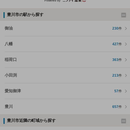
Powered by
豊川市の駅から探す
御油
230
件
八幡
427
件
稲荷口
363
件
小田渕
213
件
愛知御津
57
件
豊川
657
件
豊川市近隣の町域から探す