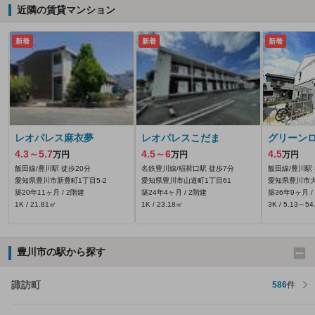
近隣の賃貸マンション
新着
新着
新着
レオパレス麻衣夢
レオパレスこだま
グリーン
4.3～5.7
4.5～6
4.5
万円
万円
万円
飯田線/豊川駅 徒歩20分
名鉄豊川線/稲荷口駅 徒歩7分
飯田線/豊川駅 
愛知県豊川市新豊町1丁目5‐2
愛知県豊川市山道町1丁目61
愛知県豊川市
築20年11ヶ月 / 2階建
築24年4ヶ月 / 2階建
築36年9ヶ月 /
1K / 21.81㎡
1K / 23.18㎡
3K / 5.13～5
豊川市の駅から探す
諏訪町
586
件