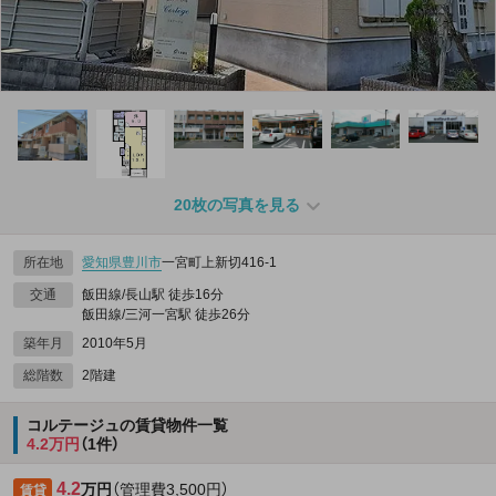
20枚の写真を見る
所在地
愛知県
豊川市
一宮町上新切416‐1
交通
飯田線/長山駅 徒歩16分
飯田線/三河一宮駅 徒歩26分
築年月
2010年5月
総階数
2階建
コルテージュの賃貸物件一覧
4.2万円
（1件）
4.2
万円
（管理費3,500円）
賃貸