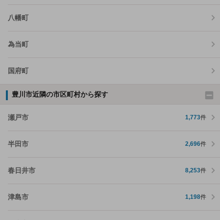
八幡町
為当町
国府町
豊川市近隣の市区町村から探す
瀬戸市
1,773
件
半田市
2,696
件
春日井市
8,253
件
津島市
1,198
件