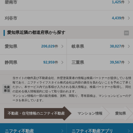
碧南市
1,425
件
刈谷市
4,439
件
愛知県近隣の都道府県から探す
愛知県
岐阜県
206,029
件
38,027
件
静岡県
三重県
92,959
件
39,567
件
当サイトの物件及び不動産会社、外壁塗装業者の情報は検索パートナーが提供している情
報であり、ニフティライフスタイル株式会社は内容の責任を負わないことを予めご了承く
ださい。本サービス内でお客様が入力される個人情報は、検索パートナーが取得し、同社
免責
事項
の定める個人情報規約に従って取り扱われます。
マンション情報の一部の販売価格、賃料、間取り、専有面積は、マンションレビューのデ
ータを表示しています。
不動産・住宅情報のニフティ不動産
マンション情報
愛知県
ニフティ不動産
ニフティ不動産アプリ