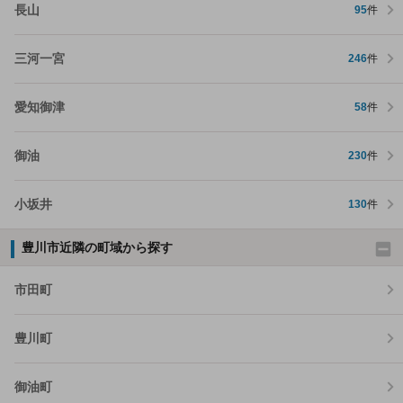
長山
95
件
三河一宮
246
件
愛知御津
58
件
御油
230
件
小坂井
130
件
豊川市近隣の町域から探す
市田町
豊川町
御油町